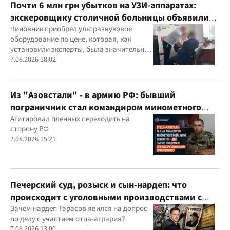
Почти 6 млн грн убытков на УЗИ-аппаратах:
экскеровщику столичной больницы объявили
подозрение
Чиновник приобрел ультразвуковое
оборудование по цене, которая, как
установили эксперты, была значительно
выше рыночной
7.08.2026 18:02
Из "Азовстали" - в армию РФ: бывший
пограничник стал командиром минометного
расчета оккупантов
Агитировал пленных переходить на
сторону РФ
7.08.2026 15:21
Печерский суд, розыск и сын-нардеп: что
происходит с уголовными производствами с
участием агробарона Тарасова?
Зачем нардеп Тарасов явился на допрос
по делу с участием отца-агрария?
7.08.2026 13:00