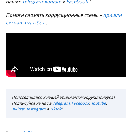
наших
Telegram-канале
и
Facebook
!
Помоги сломать коррупционные схемы –
пришли
сигнал в чат-бот
.
Присоединяйся к нашей армии антикоррупционеров!
Подписуйся на нас в
Telegram
,
Facebook
,
Youtube
,
Twitter
,
Instagram
и
TikTok
!