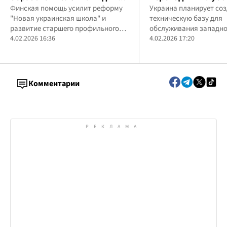
поможет с реформой
Финская помощь усилит реформу
кооперацию для 
Украина планирует соз
"Новая украинская школа" и
техническую базу для
"Новой украинской
украинской ПВО
развитие старшего профильного
обслуживания западно
школы"
образования
4.02.2026 16:36
углубить сотрудничест
4.02.2026 17:20
ведущими оборонным
компаниями
Комментарии