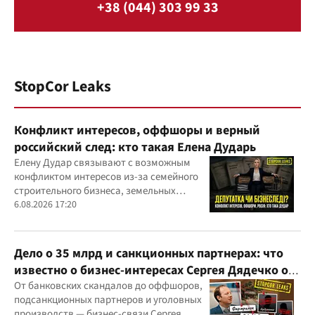
+38 (044) 303 99 33
StopCor Leaks
Конфликт интересов, оффшоры и верный
российский след: кто такая Елена Дударь
Елену Дудар связывают с возможным
конфликтом интересов из-за семейного
строительного бизнеса, земельных
скандалов, судебных дел
6.08.2026 17:20
Дело о 35 млрд и санкционных партнерах: что
известно о бизнес-интересах Сергея Дядечко от
"Родовид Банка" до "ФАРМАСЕЛ"
От банковских скандалов до оффшоров,
подсанкционных партнеров и уголовных
производств — бизнес-связи Сергея