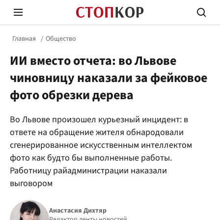
Главная
Общество
ИИ вместо отчета: во Львове
чиновницу наказали за фейковое
фото обрезки дерева
Стоп Политической Коррупции
Честн
Во Львове произошел курьезный инцидент: в
ответе на обращение жителя обнародовали
сгенерированное искусственным интеллектом
Политика
Здор
фото как будто бы выполненные работы.
Работницу райадминистрации наказали
выговором
Анастасия Дихтяр
Редактор ленты новостей