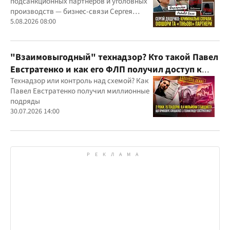
подсанкционных партнеров и уголовных
производств — бизнес-связи Сергея
Дядечко до сих пор простираются через
5.08.2026 08:00
Украину и несколько иностранных
юрисдикций
"Взаимовыгодный" технадзор? Кто такой Павел
Евстратенко и как его ФЛП получил доступ к
бюджетным миллионам?
Технадзор или контроль над схемой? Как
Павел Евстратенко получил миллионные
подряды
30.07.2026 14:00