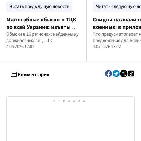
Читать предыдущую новость
Читать следующую н
Масштабные обыски в ТЦК
Скидки на анализ
по всей Украине: изъяты
военных: в прило
Tesla, миллионы наличных
Обыски в 16 регионах: найденные у
"Армия+" запуст
Что предусматривает 
должностных лиц ТЦК
предложение для воен
и разоблачены схемы на 92
выгодную услугу 
4.05.2026 17:01
4.05.2026 18:02
млн грн
лаборатории
Комментарии