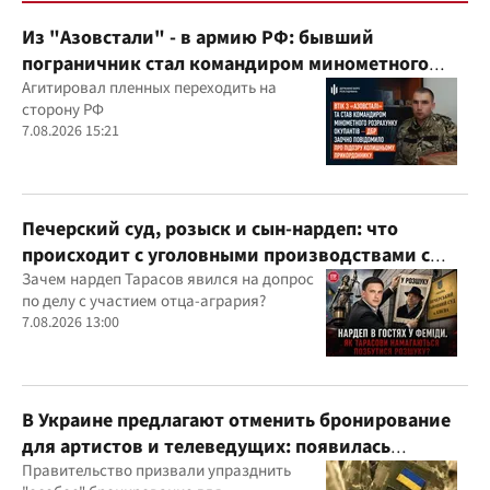
Из "Азовстали" - в армию РФ: бывший
пограничник стал командиром минометного
расчета оккупантов
Агитировал пленных переходить на
сторону РФ
7.08.2026 15:21
Печерский суд, розыск и сын-нардеп: что
происходит с уголовными производствами с
участием агробарона Тарасова?
Зачем нардеп Тарасов явился на допрос
по делу с участием отца-агрария?
7.08.2026 13:00
В Украине предлагают отменить бронирование
для артистов и телеведущих: появилась
петиция
Правительство призвали упразднить