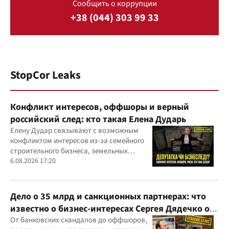
Сообщить о коррупции
+38 (044) 303 99 33
StopCor Leaks
Конфликт интересов, оффшоры и верный
российский след: кто такая Елена Дударь
Елену Дудар связывают с возможным
конфликтом интересов из-за семейного
строительного бизнеса, земельных
скандалов, судебных дел
6.08.2026 17:20
Дело о 35 млрд и санкционных партнерах: что
известно о бизнес-интересах Сергея Дядечко от
"Родовид Банка" до "ФАРМАСЕЛ"
От банковских скандалов до оффшоров,