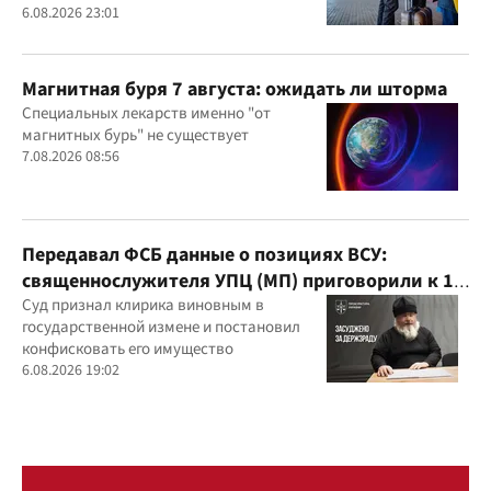
6.08.2026 23:01
Магнитная буря 7 августа: ожидать ли шторма
Специальных лекарств именно "от
магнитных бурь" не существует
7.08.2026 08:56
Передавал ФСБ данные о позициях ВСУ:
священнослужителя УПЦ (МП) приговорили к 15
годам
Суд признал клирика виновным в
государственной измене и постановил
конфисковать его имущество
6.08.2026 19:02