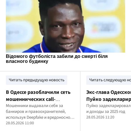
Читать предыдущую новость
Читать следующую н
В Одессе разоблачили сеть
Экс-глава Одесско
мошеннических call-
Пуйко задеклари
центров, которые обманули
Мошенники выдавали себя за
BMW X5, землю и 1
Пуйко задекларировал
банкиров и правоохранителей,
и доходы за 2025 год
граждан Казахстана на
грн наличными
используя Deepfake и вредоносное
28.05.2026 11:20
миллионы
ПО для доступа к счетам жертв
28.05.2026 11:00