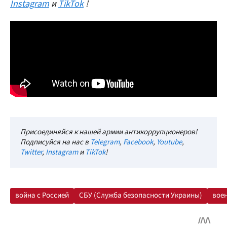
Instagram
и
TikTok
!
Присоединяйся к нашей армии антикоррупционеров!
Подписуйся на нас в
Telegram
,
Facebook
,
Youtube
,
Twitter
,
Instagram
и
TikTok
!
война с Россией
СБУ (Служба безопасности Украины)
вое