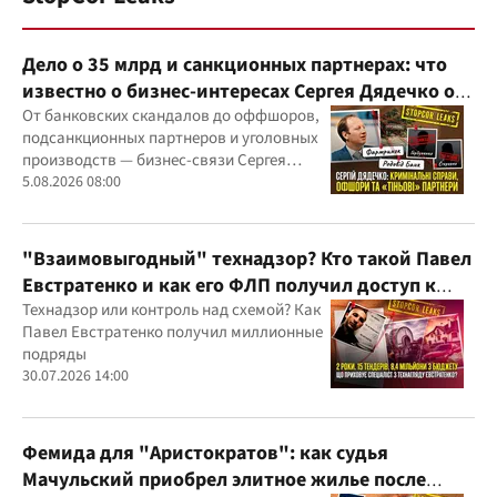
Дело о 35 млрд и санкционных партнерах: что
известно о бизнес-интересах Сергея Дядечко от
"Родовид Банка" до "ФАРМАСЕЛ"
От банковских скандалов до оффшоров,
подсанкционных партнеров и уголовных
производств — бизнес-связи Сергея
Дядечко до сих пор простираются через
5.08.2026 08:00
Украину и несколько иностранных
юрисдикций
"Взаимовыгодный" технадзор? Кто такой Павел
Евстратенко и как его ФЛП получил доступ к
бюджетным миллионам?
Технадзор или контроль над схемой? Как
Павел Евстратенко получил миллионные
подряды
30.07.2026 14:00
Фемида для "Аристократов": как судья
Мачульский приобрел элитное жилье после