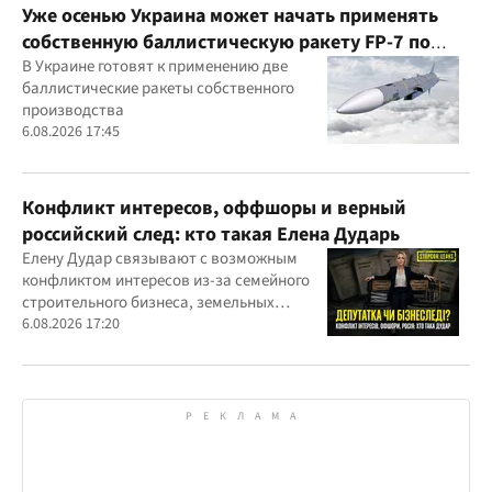
Уже осенью Украина может начать применять
собственную баллистическую ракету FP-7 по
вражеским целям
В Украине готовят к применению две
баллистические ракеты собственного
производства
6.08.2026 17:45
Конфликт интересов, оффшоры и верный
российский след: кто такая Елена Дударь
Елену Дудар связывают с возможным
конфликтом интересов из-за семейного
строительного бизнеса, земельных
скандалов, судебных дел
6.08.2026 17:20