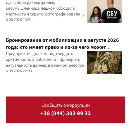
задержали агентку ФСБ
Для сбора разведданных
злоумышленница пешком обходила
местность и скрыто фотографировала и
обозначала на гугл-картах объекты
6.08.2026 13:51
Бронирование от мобилизации в августе 2026
года: кто имеет право и из-за чего может
отказать
Предприятия должны подтвердить
критичность, а работники – проверить
актуальность данных в военном реестре
6.08.2026 22:03
Сообщить о коррупции
+38 (044) 303 99 33