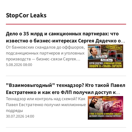
StopCor Leaks
Дело о 35 млрд и санкционных партнерах: что
известно о бизнес-интересах Сергея Дядечко от
"Родовид Банка" до "ФАРМАСЕЛ"
От банковских скандалов до оффшоров,
подсанкционных партнеров и уголовных
производств — бизнес-связи Сергея
Дядечко до сих пор простираются через
5.08.2026 08:00
Украину и несколько иностранных
юрисдикций
"Взаимовыгодный" технадзор? Кто такой Павел
Евстратенко и как его ФЛП получил доступ к
бюджетным миллионам?
Технадзор или контроль над схемой? Как
Павел Евстратенко получил миллионные
подряды
30.07.2026 14:00