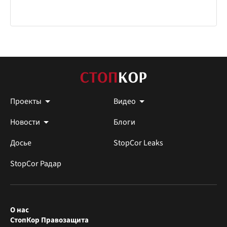
Проекты
Видео
Новости
Блоги
Досье
StopCor Leaks
StopCor Радар
О нас
СтопКор Правозащита