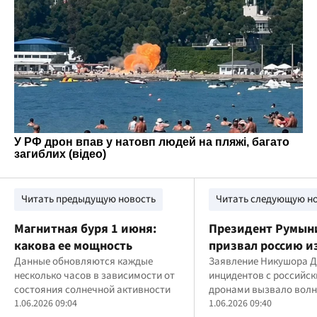
Читать предыдущую новость
Читать следующую н
Магнитная буря 1 июня:
Президент Румын
какова ее мощность
призвал россию и
Данные обновляются каждые
тактику ударов по
Заявление Никушора Д
несколько часов в зависимости от
инцидентов с российс
чтобы не страдал
состояния солнечной активности
дронами вызвало волн
1.06.2026 09:04
Румынии
1.06.2026 09:40