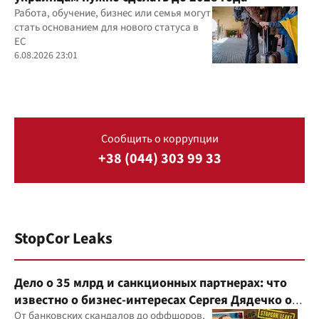
Работа, обучение, бизнес или семья могут
стать основанием для нового статуса в
ЕС
6.08.2026 23:01
Сообщить о коррупции
+38 (044) 303 99 33
StopCor Leaks
Дело о 35 млрд и санкционных партнерах: что
известно о бизнес-интересах Сергея Дядечко от
"Родовид Банка" до "ФАРМАСЕЛ"
От банковских скандалов до оффшоров,