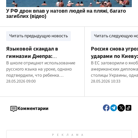
Читать предыдущую новость
Читать следующую н
Языковой скандал в
Россия снова угр
гимназии Днепра:
ударами по Киеву
первоклассницу выгнали из
В школе отрицают использование
опровергли инфо
В ЕС заговорили о яко
русского языка на уроке, однако
американских диплома
класса
"выезде" посольс
подтвердили, что ребенка
столицы Украины, одн
временно вывели из класса
28.05.2026 09:00
украинский МИД это о
28.05.2026 10:33
Комментарии