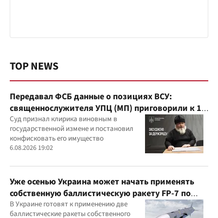
TOP NEWS
Передавал ФСБ данные о позициях ВСУ:
священнослужителя УПЦ (МП) приговорили к 15
годам
Суд признал клирика виновным в
государственной измене и постановил
конфисковать его имущество
6.08.2026 19:02
Уже осенью Украина может начать применять
собственную баллистическую ракету FP-7 по
вражеским целям
В Украине готовят к применению две
баллистические ракеты собственного