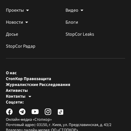
Проекты
Видео
Новости
Блоги
Досье
StopCor Leaks
StopCor Радар
О нас
СтопКор Правозащита
Журналистские Расследования
Активисты
Контакты
Редакция СтопКора
Соцсети:
[email protected]
Журналисты-расследователи
[email protected]
Онлайн-медиа «Стопкор»
Почтовый адрес: 03150, г. Киев, ул. Предславинская, д. 43/2
Владелец онлайн-медиа: ОО «СТОПКОР»