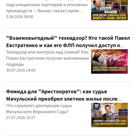
подсанкционных партнеров и уголовных
производств — бизнес-связи Сергея
Дядечко до сих пор простираются через
5.08.2026 08:00
Украину и несколько иностранных
юрисдикций
"Взаимовыгодный" технадзор? Кто такой Павел
Евстратенко и как его ФЛП получил доступ к
бюджетным миллионам?
Технадзор или контроль над схемой? Как
Павел Евстратенко получил миллионные
подряды
30.07.2026 14:00
Фемида для "Аристократов": как судья
Мачульский приобрел элитное жилье после
вердикта в пользу застройщика?
Что скрывают декларации судьи
Мачульского Верховного Суда?
27.07.2026 10:27