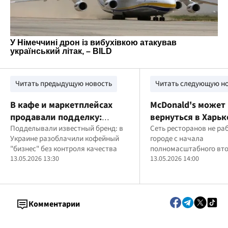
Читать предыдущую новость
Читать следующую н
В кафе и маркетплейсах
McDonald's может
продавали подделку:
вернуться в Харьк
разоблачили преступную
Подделывали известный бренд: в
переговорам
Сеть ресторанов не ра
Украине разоблачили кофейный
городе с начала
схему с кофе
присоединился Го
"бизнес" без контроля качества
полномасштабного вт
Баффет
13.05.2026 13:30
однако власти Харько
13.05.2026 14:00
ведут переговоры по
возобновлению работы
Комментарии