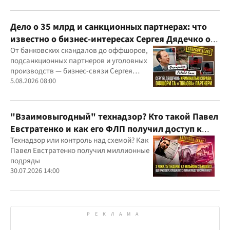
Дело о 35 млрд и санкционных партнерах: что
известно о бизнес-интересах Сергея Дядечко от
"Родовид Банка" до "ФАРМАСЕЛ"
От банковских скандалов до оффшоров,
подсанкционных партнеров и уголовных
производств — бизнес-связи Сергея
Дядечко до сих пор простираются через
5.08.2026 08:00
Украину и несколько иностранных
юрисдикций
"Взаимовыгодный" технадзор? Кто такой Павел
Евстратенко и как его ФЛП получил доступ к
бюджетным миллионам?
Технадзор или контроль над схемой? Как
Павел Евстратенко получил миллионные
подряды
30.07.2026 14:00