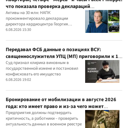
что показала проверка деклараций
руководителя детского кардиоцентра
Активы на 30 млн: НАПК
прокомментировало декларации
Маньковского и что говорит НАПК?
директора кардиоцентра Георгия
Маньковского
6.08.2026 15:30
Передавал ФСБ данные о позициях ВСУ:
священнослужителя УПЦ (МП) приговорили к 15
годам
Суд признал клирика виновным в
государственной измене и постановил
конфисковать его имущество
6.08.2026 19:02
Бронирование от мобилизации в августе 2026
года: кто имеет право и из-за чего может
отказать
Предприятия должны подтвердить
критичность, а работники – проверить
актуальность данных в военном реестре