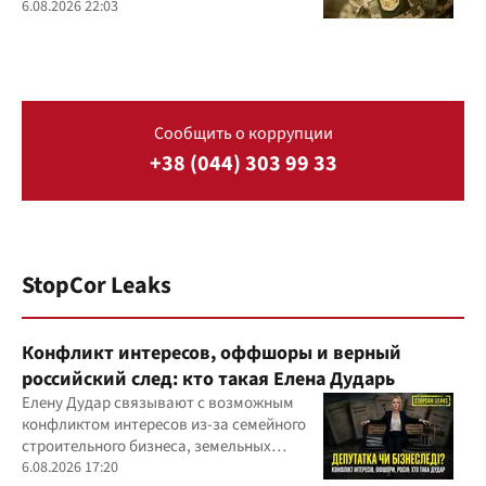
6.08.2026 22:03
Сообщить о коррупции
+38 (044) 303 99 33
StopCor Leaks
Конфликт интересов, оффшоры и верный
российский след: кто такая Елена Дударь
Елену Дудар связывают с возможным
конфликтом интересов из-за семейного
строительного бизнеса, земельных
скандалов, судебных дел
6.08.2026 17:20