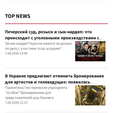
TOP NEWS
Печерский суд, розыск и сын-нардеп: что
происходит с уголовными производствами с
участием агробарона Тарасова?
Зачем нардеп Тарасов явился на допрос
по делу с участием отца-агрария?
7.08.2026 13:00
В Украине предлагают отменить бронирование
для артистов и телеведущих: появилась
петиция
Правительство призвали упразднить
"особое" бронирование для
представителей шоу-бизнеса
7.08.2026 12:13