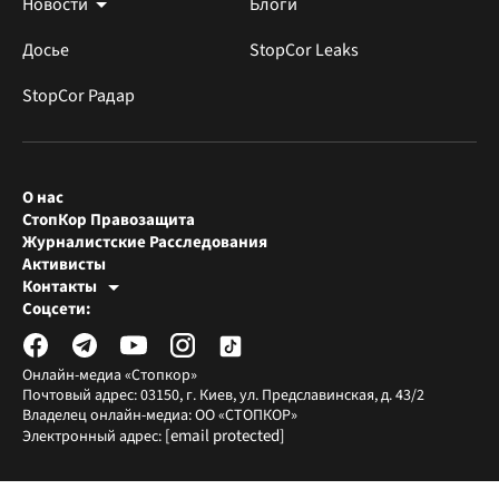
Новости
Блоги
Досье
StopCor Leaks
StopCor Радар
О нас
СтопКор Правозащита
Журналистские Расследования
Активисты
Контакты
Редакция СтопКора
Соцсети:
[email protected]
Журналисты-расследователи
[email protected]
Онлайн-медиа «Стопкор»
Почтовый адрес: 03150, г. Киев, ул. Предславинская, д. 43/2
Владелец онлайн-медиа: ОО «СТОПКОР»
[email protected]
Электронный адрес: