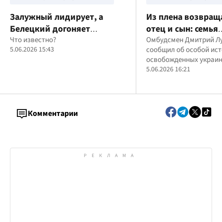
Залужный лидирует, а
Из плена возвращ
Белецкий догоняет
отец и сын: семья
Буданова: обнародован
Что известно?
украинских защи
Омбудсмен Дмитрий Л
5.06.2026 15:43
сообщил об особой ист
новый рейтинг партий
отмечает двойное
освобожденных украин
возвращение
военных
5.06.2026 16:21
Комментарии