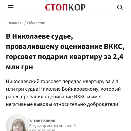
Главная
Общество
В Николаеве судье,
провалившему оценивание ВККС,
горсовет подарил квартиру за 2,4
млн грн
Стоп Политической Коррупции
Честн
Николаевский горсовет передал квартиру за 2,4
млн грн судье Николаю Войнаровскому, который
Политика
Здор
ранее провалил оценивание ВККС и имел
негативные выводы относительно добродетели
Ульяна Химяк
Редактор ленты новостей