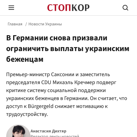
Главная
Новости Украины
В Германии снова призвали
ограничить выплаты украинским
беженцам
Стоп Политической Коррупции
Честн
Премьер-министр Саксонии и заместитель
председателя CDU Михаэль Кречмер подверг
критике систему социальной поддержки
Политика
Здор
украинских беженцев в Германии. Он считает, что
доступ к Bürgergeld снижает мотивацию к
трудоустройству.
Анастасия Дихтяр
Редактор ленты новостей