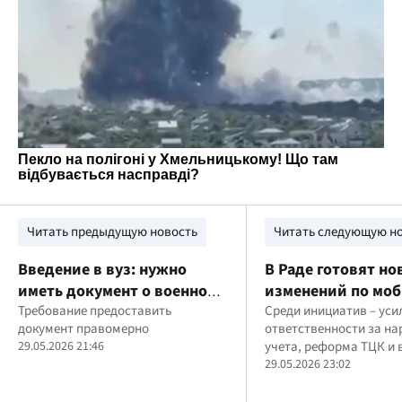
Читать предыдущую новость
Читать следующую н
Введение в вуз: нужно
В Раде готовят но
иметь документ о военном
изменений по мо
учете
Требование предоставить
и работе ТЦК
Среди инициатив – уси
документ правомерно
ответственности за н
29.05.2026 21:46
учета, реформа ТЦК и
использование налого
29.05.2026 23:02
для контроля военноо