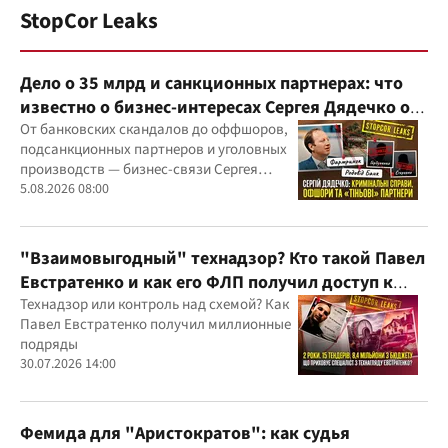
StopCor Leaks
Дело о 35 млрд и санкционных партнерах: что
известно о бизнес-интересах Сергея Дядечко от
"Родовид Банка" до "ФАРМАСЕЛ"
От банковских скандалов до оффшоров,
подсанкционных партнеров и уголовных
производств — бизнес-связи Сергея
Дядечко до сих пор простираются через
5.08.2026 08:00
Украину и несколько иностранных
юрисдикций
"Взаимовыгодный" технадзор? Кто такой Павел
Евстратенко и как его ФЛП получил доступ к
бюджетным миллионам?
Технадзор или контроль над схемой? Как
Павел Евстратенко получил миллионные
подряды
30.07.2026 14:00
Фемида для "Аристократов": как судья