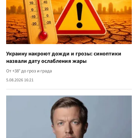
Украину накроют дожди и грозы: синоптики
назвали дату ослабления жары
От +38° до гроз и града
5.08.2026 16:21