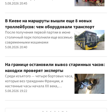
автомобиль врезался в дерево
5.08.2026 20:45
В Киеве на маршруты вышли еще 8 новых
троллейбусов: чем оборудовали транспорт
После получения первой партии в июне
столичный парк пополнили еще восемью
современными машинами
5.08.2026 20:40
На границе остановили вывоз старинных часов:
находки проверят эксперты
Среди изъятого — четыре бортовых часа,
которые вез гражданин Франции, и
настенные часы начала ХХ века,
найденные в автомобиле украинца
5.08.2026 19:22