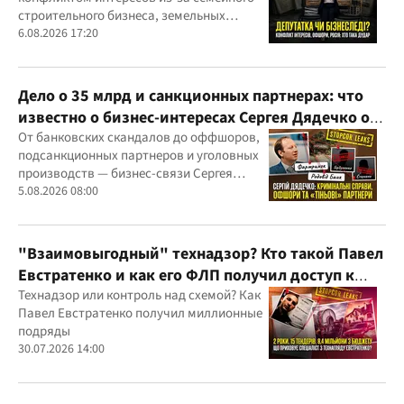
строительного бизнеса, земельных
скандалов, судебных дел
6.08.2026 17:20
Дело о 35 млрд и санкционных партнерах: что
известно о бизнес-интересах Сергея Дядечко от
"Родовид Банка" до "ФАРМАСЕЛ"
От банковских скандалов до оффшоров,
подсанкционных партнеров и уголовных
производств — бизнес-связи Сергея
Дядечко до сих пор простираются через
5.08.2026 08:00
Украину и несколько иностранных
юрисдикций
"Взаимовыгодный" технадзор? Кто такой Павел
Евстратенко и как его ФЛП получил доступ к
бюджетным миллионам?
Технадзор или контроль над схемой? Как
Павел Евстратенко получил миллионные
подряды
30.07.2026 14:00