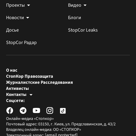
Проекты
Видео
Новости
Блоги
Досье
StopCor Leaks
StopCor Радар
О нас
СтопКор Правозащита
Журналистские Расследования
Активисты
Контакты
Редакция СтопКора
Соцсети:
[email protected]
Журналисты-расследователи
[email protected]
Онлайн-медиа «Стопкор»
Почтовый адрес: 03150, г. Киев, ул. Предславинская, д. 43/2
Владелец онлайн-медиа: ОО «СТОПКОР»
[email protected]
Электронный адрес: