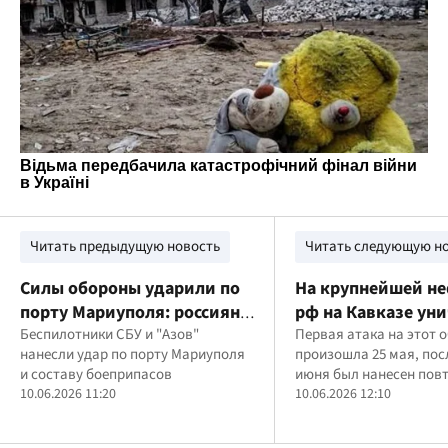
Читать предыдущую новость
Читать следующую н
Силы обороны ударили по
На крупнейшей н
порту Мариуполя: россияне
рф на Кавказе ун
потеряли важный
Беспилотники СБУ и "Азов"
до 5 резервуаров 
Первая атака на этот 
нанесли удар по порту Мариуполя
произошла 25 мая, посл
логистический узел
атаки - спутнико
и составу боеприпасов
июня был нанесен пов
10.06.2026 11:20
10.06.2026 12:10