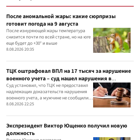
После аномальной жары: какие сюрпризы
готовит погода на 9 августа
После изнуряющей жары температура
снизится почти по всей стране, но на юге
еще будет до +30° и выше
8.08.2026 20:35
ТЦК оштрафовал ВПЛ на 17 тысяч за нарушение
военного учета – суд нашел нарушения в
действиях ТЦК
Суд установил, что ТЦК не предоставил
надлежащих доказательств нарушения
военного учета, а мужчине не сообщили
должным образом о дате и месте
8.08.2026 22:25
рассмотрения дела
Экспрезидент Виктор Ющенко получил новую
должность