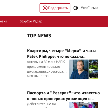
Поддержать
Українська
Leaks
StopCor Радар
TOP NEWS
Квартиры, четыре "Мерса" и часы
Patek Philippe: что показала
проверка деклараций руководителя
Активы на 30 млн: НАПК
прокомментировало
детского кардиоцентра
декларации директора
Маньковского и что говорит НАПК?
ество
Мир
кардиоцентра Георгия
6.08.2026 15:30
Маньковского
Паспорта и "Резерв+": что известно
о новых проверках украинцев в
Румынии
Действительно ли