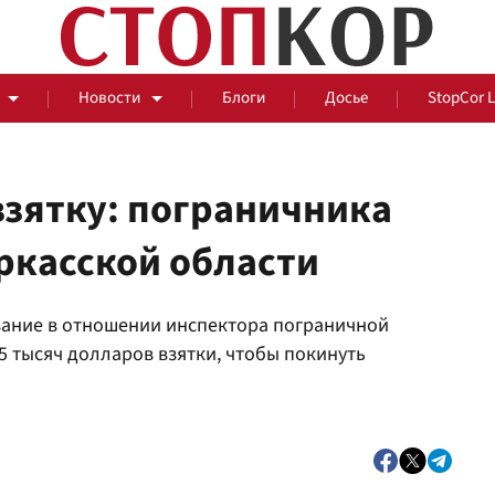
Новости
Блоги
Досье
StopCor 
взятку: пограничника
еркасской области
За оградой
ание в отношении инспектора пограничной
События
Общ
 тысяч долларов взятки, чтобы покинуть