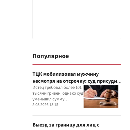
Популярное
ТЦК мобилизовал мужчину
несмотря на отсрочку: суд присудил
40 тысяч гривен компенсации
Истец требовал более 101
тысячи гривен, однако суд
уменьшил сумму
компенсации,
5.08.2026 18:15
руководствуясь
принципами разумности и
соразмерности
Выезд за границу для лиц с