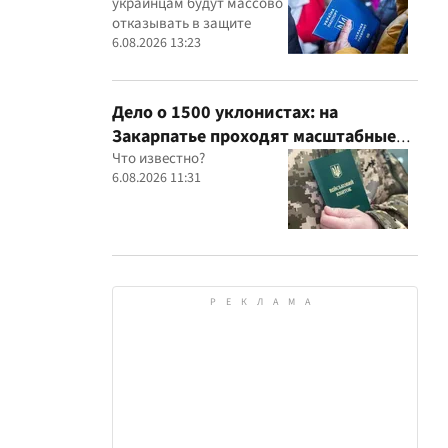
украинцам будут массово
отказывать в защите
6.08.2026 13:23
Дело о 1500 уклонистах: на
Закарпатье проходят масштабные
обыски в ТЦК, – Глагола
Что известно?
6.08.2026 11:31