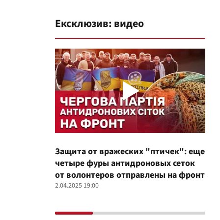
Ексклюзив: видео
Защита от вражеских "птичек": еще
Про
четыре фуры антидроновых сеток
вол
от волонтеров отправлены на фронт
100
2.04.2025 19:00
12.02