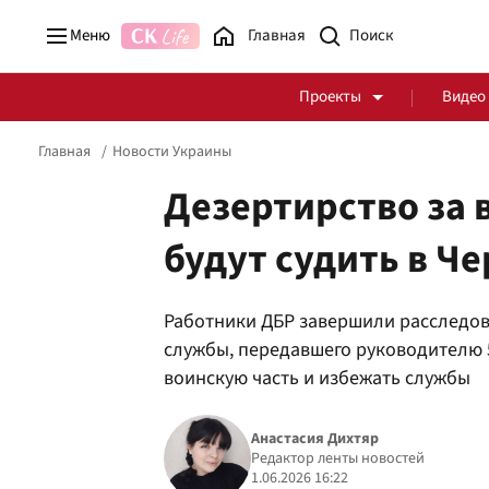
Меню
Главная
Проекты
Видео
Главная
Новости Украины
Дезертирство за 
будут судить в Ч
Стоп Политической Коррупции
Честные закупки
Работники ДБР завершили расследов
Политика
Здоровье
службы, передавшего руководителю 5
воинскую часть и избежать службы
Анастасия Дихтяр
Редактор ленты новостей
1.06.2026 16:22