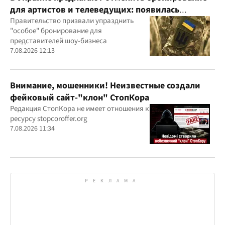
для артистов и телеведущих: появилась
петиция
Правительство призвали упразднить
"особое" бронирование для
представителей шоу-бизнеса
7.08.2026 12:13
Внимание, мошенники! Неизвестные создали
фейковый сайт-"клон" СтопКора
Редакция СтопКора не имеет отношения к
ресурсу stopcoroffer.org
7.08.2026 11:34