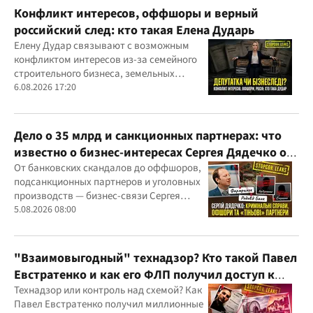
Конфликт интересов, оффшоры и верный
российский след: кто такая Елена Дударь
Елену Дудар связывают с возможным
конфликтом интересов из-за семейного
строительного бизнеса, земельных
скандалов, судебных дел
6.08.2026 17:20
Дело о 35 млрд и санкционных партнерах: что
известно о бизнес-интересах Сергея Дядечко от
"Родовид Банка" до "ФАРМАСЕЛ"
От банковских скандалов до оффшоров,
подсанкционных партнеров и уголовных
производств — бизнес-связи Сергея
Дядечко до сих пор простираются через
5.08.2026 08:00
Украину и несколько иностранных
юрисдикций
"Взаимовыгодный" технадзор? Кто такой Павел
Евстратенко и как его ФЛП получил доступ к
бюджетным миллионам?
Технадзор или контроль над схемой? Как
Павел Евстратенко получил миллионные