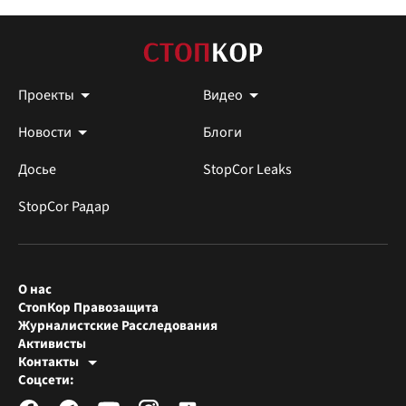
Проекты
Видео
Новости
Блоги
Досье
StopCor Leaks
StopCor Радар
О нас
СтопКор Правозащита
Журналистские Расследования
Активисты
Контакты
Редакция СтопКора
Соцсети:
[email protected]
Журналисты-расследователи
[email protected]