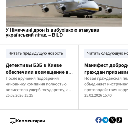
Читать предыдущую новость
Читать следующую н
Детективы БЭБ в Киеве
Манифест доброд
обеспечили возмещение в
граждан призыва
госбюджет более 5 млн грн
После вручения подозрения
публично отказат
Новая гражданская п
чиновнику компания полностью
объединяет инструмен
налогов
взяток
возместила ущерб государству, а в
противодействия корр
суд направлено ходатайство об
25.02.2026 15:25
25.02.2026 15:40
освобождении от уголовной
ответственности
Комментарии