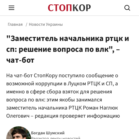
Главная
Новости Украины
"Заместитель начальника ртцк и
сп: решение вопроса по влк", –
чат-бот
Стоп Политической Коррупции
Честн
На чат-бот СтопКору поступило сообщение о
возможной коррупции в Луцком РТЦК и СП, а
именно в сфере сбора взяток для решения
Политика
Здор
вопроса по влк: этим якобы занимался
заместитель начальника РТЦК Роман Наглюк
Олегович – редакция проверяет информацию
Богдан Шумский
Редактор ленты новостей