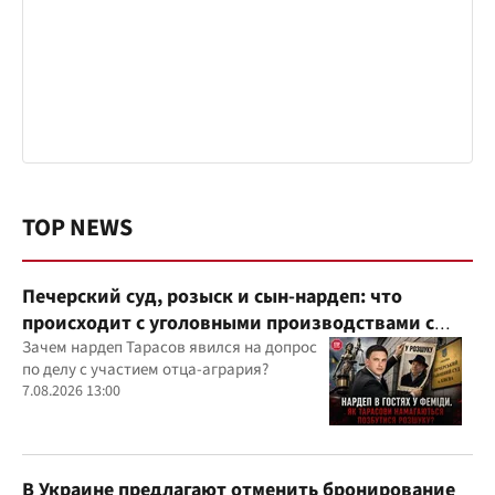
TOP NEWS
Печерский суд, розыск и сын-нардеп: что
происходит с уголовными производствами с
участием агробарона Тарасова?
Зачем нардеп Тарасов явился на допрос
по делу с участием отца-агрария?
7.08.2026 13:00
В Украине предлагают отменить бронирование