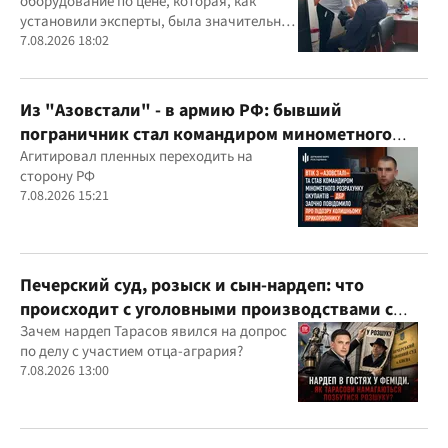
оборудование по цене, которая, как
установили эксперты, была значительно
выше рыночной
7.08.2026 18:02
Из "Азовстали" - в армию РФ: бывший
пограничник стал командиром минометного
расчета оккупантов
Агитировал пленных переходить на
сторону РФ
7.08.2026 15:21
Печерский суд, розыск и сын-нардеп: что
происходит с уголовными производствами с
участием агробарона Тарасова?
Зачем нардеп Тарасов явился на допрос
по делу с участием отца-агрария?
7.08.2026 13:00