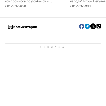
компромисса по Донбассу и
народа" Игорь Негулев
гарантиям безопасности
7.05.2026 08:00
арендует роскошное по
7.05.2026 09:14
Козине
Комментарии