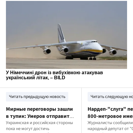
Читать предыдущую новость
Читать следующую н
Мирные переговоры зашли
Нардеп-"слуга" пе
в тупик: Умеров отправится
800-метровое име
в США на встречу с
Украинская и российская стороны
Киевом незадолго
Журналисты сообщили,
пока не могут достичь
народный депутат от "
Уиткоффом
подозрения в кор