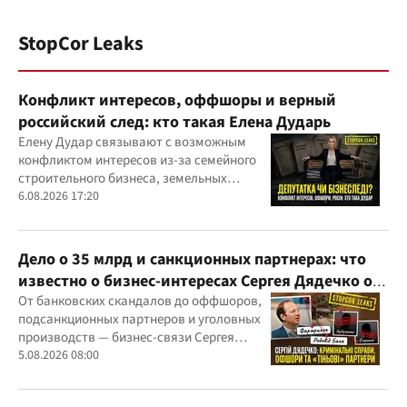
StopCor Leaks
Конфликт интересов, оффшоры и верный
российский след: кто такая Елена Дударь
Елену Дудар связывают с возможным
конфликтом интересов из-за семейного
строительного бизнеса, земельных
скандалов, судебных дел
6.08.2026 17:20
Дело о 35 млрд и санкционных партнерах: что
известно о бизнес-интересах Сергея Дядечко от
"Родовид Банка" до "ФАРМАСЕЛ"
От банковских скандалов до оффшоров,
подсанкционных партнеров и уголовных
производств — бизнес-связи Сергея
Дядечко до сих пор простираются через
5.08.2026 08:00
Украину и несколько иностранных
юрисдикций