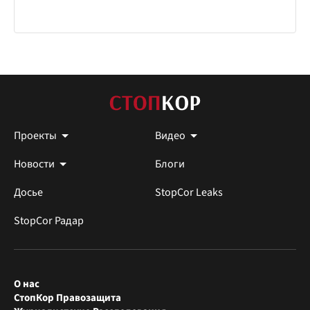
Проекты
Видео
Новости
Блоги
Досье
StopCor Leaks
StopCor Радар
О нас
СтопКор Правозащита