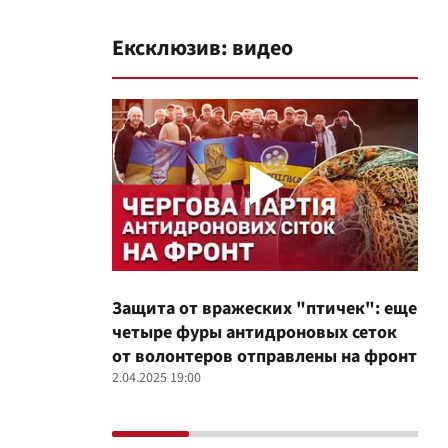
Ексклюзив: видео
Защита от вражеских "птичек": еще
Про
четыре фуры антидроновых сеток
вол
от волонтеров отправлены на фронт
100
2.04.2025 19:00
12.02