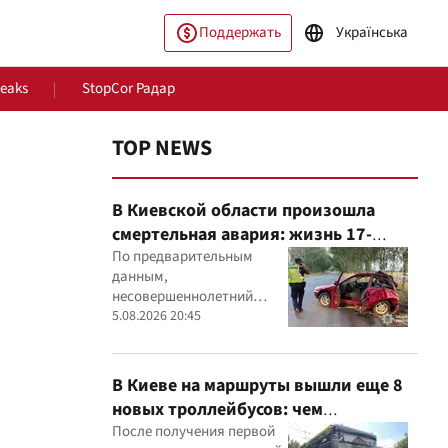
Поддержать
Українська
Leaks
StopCor Радар
TOP NEWS
В Киевской области произошла
смертельная авария: жизнь 17-
летнего водителя спасти не удалось
По предварительным
данным,
несовершеннолетний
ество
Мир
водитель Mitsubishi не
5.08.2026 20:45
справился с управлением,
после чего автомобиль
врезался в дерево
В Киеве на маршруты вышли еще 8
новых троллейбусов: чем
оборудовали транспорт
После получения первой