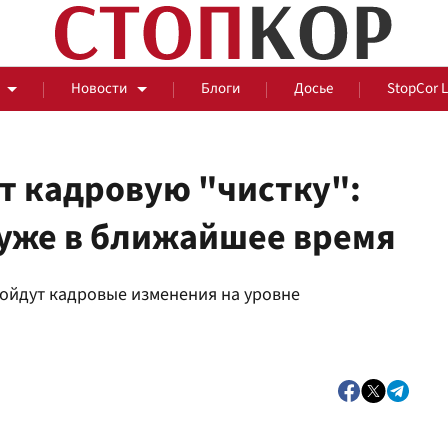
Новости
Блоги
Досье
StopCor 
т кадровую "чистку":
 уже в ближайшее время
За оградой
ойдут кадровые изменения на уровне
События
Общ