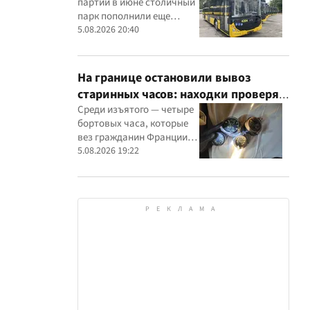
партии в июне столичный
парк пополнили еще
восемью современными
5.08.2026 20:40
машинами
На границе остановили вывоз
старинных часов: находки проверят
эксперты
Среди изъятого — четыре
бортовых часа, которые
вез гражданин Франции, и
настенные часы начала ХХ
5.08.2026 19:22
века, найденные в
автомобиле украинца