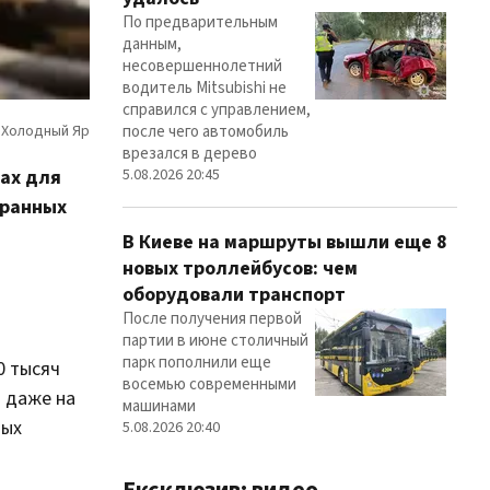
По предварительным
данным,
несовершеннолетний
водитель Mitsubishi не
справился с управлением,
после чего автомобиль
врезался в дерево
5.08.2026 20:45
ах для
транных
В Киеве на маршруты вышли еще 8
новых троллейбусов: чем
оборудовали транспорт
После получения первой
партии в июне столичный
парк пополнили еще
0 тысяч
восемью современными
и даже на
машинами
вых
5.08.2026 20:40
Ексклюзив: видео