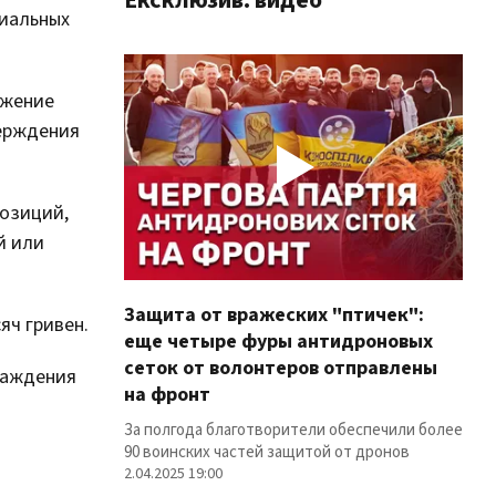
циальных
ожение
верждения
позиций,
й или
Защита от вражеских "птичек":
Про
яч гривен.
еще четыре фуры антидроновых
вол
сеток от волонтеров отправлены
100
раждения
на фронт
Фуры
лин
За полгода благотворители обеспечили более
12.02
90 воинских частей защитой от дронов
2.04.2025 19:00