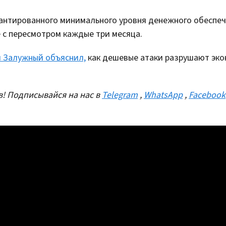
антированного минимального уровня денежного обеспе
е с пересмотром каждые три месяца.
й Залужный объяснил,
как дешевые атаки разрушают эко
! Подписывайся на нас в
Telegram
,
WhatsApp
,
Facebook