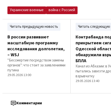
Украинские военные
война с Россией
Читать предыдущую новость
Читать следующую 
В россии развивают
Контрабанда по
масштабную программу
прикрытием сига
исследования долголетия,
Одесской облас
– WSJ
обнаружили взр
"Бессмертие посредством замены
БПЛА
органов": что стоит за заявлениями
Канал из Абхазии: в 
путина
пытались завезти др
29.05.2026 13:00
взрывчатку
29.05.2026 13:40
Комментарии