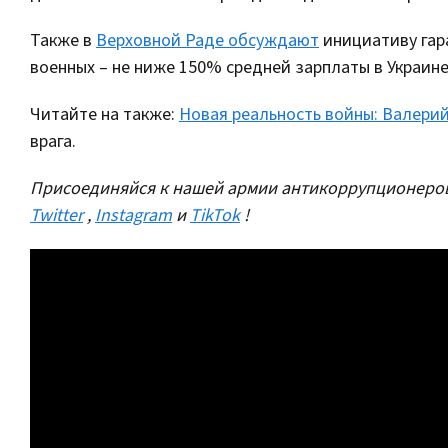
Также в
Верховной Раде обсуждают
инициативу гар
военных – не ниже 150% средней зарплаты в Украин
Читайте на также:
Новая реальность войны: Валери
врага.
Присоединяйся к нашей армии антикоррупционеров
Twitter
,
Instagram
и
TikTok
!