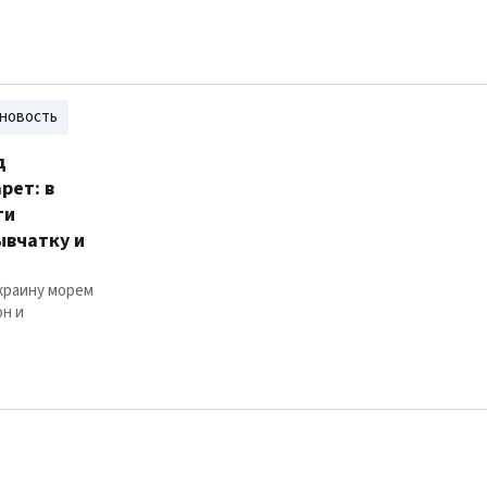
новость
д
рет: в
ти
ывчатку и
Украину морем
он и