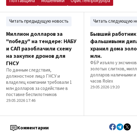
Полтавщина
Мошенники
Офис генпрокурора
Читать предыдущую новость
Читать следующую н
Миллион долларов за
Бывший работник 
"победу" на тендере: НАБУ
фальшивыми дип
и САП разоблачили схему
хранил дома золо
на закупке дронов для
млн.
ГНСУ
ФБР изъяло у эксчинов
золотых слитков, мил
По данным следствия,
долларов наличными и
должностное лицо ГНСУ и
часов Rolex
владелец компании требовали 1
29.05.2026 19:20
млн долларов за содействие в
поставке беспилотников
29.05.2026 17:46
Комментарии