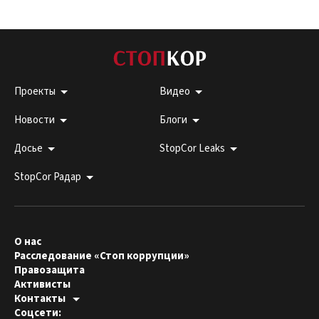
Проекты
Видео
Новости
Блоги
Досье
StopCor Leaks
StopCor Радар
О нас
Расследование «Стоп коррупции»
Правозащита
Активисты
Контакты
Горячая линия:
Соцсети:
044 303 99 33