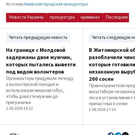
Источник:
Киевская городская прокуратура
Новости Украины
прокуратура
криминал
Последние но
Читать предыдущую новость
Читать следующую н
На границе с Молдовой
В Житомирской о
задержаны двое мужчин,
разоблачили чино
которых пытались вывезти
которые готовил
под видом волонтеров
незаконную выру
Организаторы придумали легенду
200 сосен
о волонтерской поездке и
Правоохранители пре
использовали микроавтобус,
масштабную незаконну
чтобы довезти мужчин до
леса и устанавливают 
приграничья
причастных к схеме
1.06.2026 16:32
1.06.2026 17:10