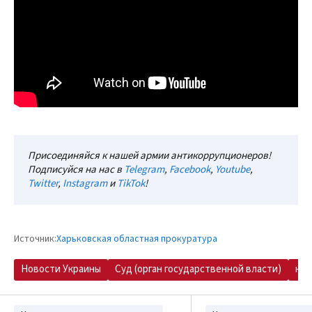
Присоединяйся к нашей армии антикоррупционеров!
Подписуйся на нас в
Telegram
,
Facebook
,
Youtube
,
Twitter
,
Instagram
и
TikTok
!
Источник:
Харьковская областная прокуратура
Новости Украины
Суд (орган государственной власти)
кри