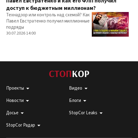
Павел Евстратенко и как его ФЛП получил
доступ к бюджетным миллионам?
Технадзор или контроль над схемой? Как
Павел Евстратенко получил миллионные
подряды
30.07.2026 14:00
Проекты
Видео
Новости
Блоги
Досье
StopCor Leaks
StopCor Радар