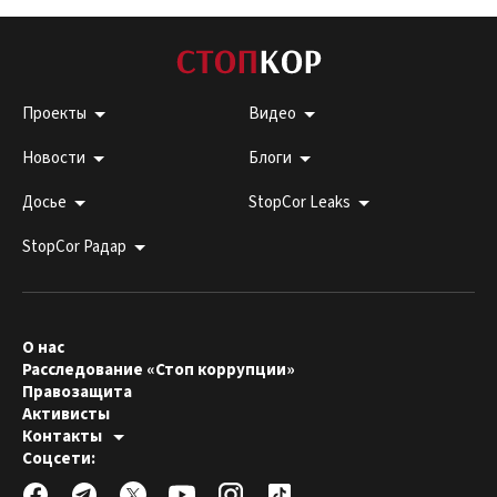
Проекты
Видео
Новости
Блоги
Досье
StopCor Leaks
StopCor Радар
О нас
Расследование «Стоп коррупции»
Правозащита
Активисты
Контакты
Горячая линия:
Соцсети:
044 303 99 33
Редакция СтопКора:
stopcor.org@gmail.com