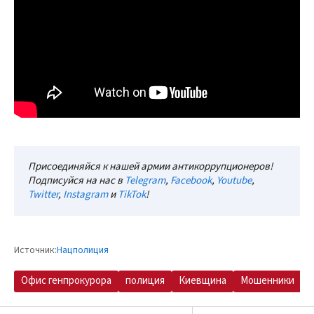
Присоединяйся к нашей армии антикоррупционеров!
Подписуйся на нас в
Telegram
,
Facebook
,
Youtube
,
Twitter
,
Instagram
и
TikTok
!
Источник:
Нацполиция
Офис генпрокурора
полиция
Киевщина
Мошенники
к