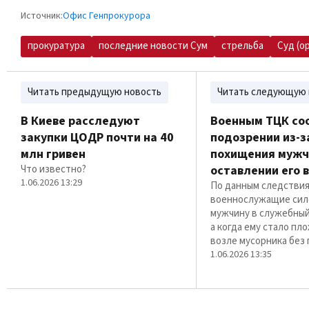
Источник:
Офис Генпрокурора
прокуратура
последние новости Сум
стрельба
Суд (о
Читать предыдущую новость
Читать следующую 
В Киеве расследуют
Военным ТЦК со
закупки ЦОДР почти на 40
подозрении из-з
млн гривен
похищения мужч
Что известно?
оставлении его 
1.06.2026 13:29
По данным следствия
военнослужащие сил
мужчину в служебный
а когда ему стало пл
возле мусорника без
1.06.2026 13:35