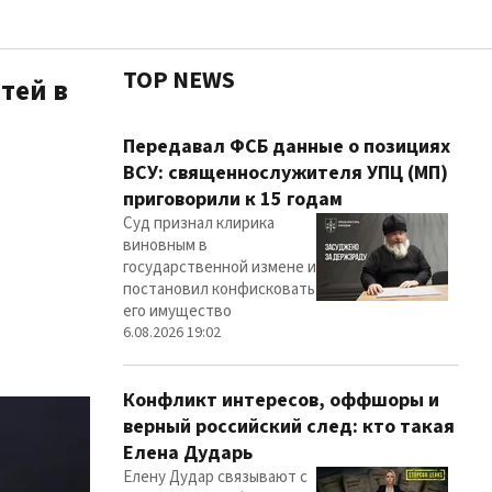
TOP NEWS
тей в
Чест
Передавал ФСБ данные о позициях
ВСУ: священнослужителя УПЦ (МП)
приговорили к 15 годам
Суд признал клирика
Здор
виновным в
государственной измене и
постановил конфисковать
его имущество
6.08.2026 19:02
Конфликт интересов, оффшоры и
верный российский след: кто такая
Елена Дударь
Елену Дудар связывают с