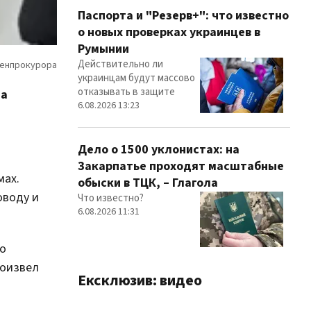
Паспорта и "Резерв+": что известно
о новых проверках украинцев в
Румынии
Действительно ли
украинцам будут массово
отказывать в защите
на
6.08.2026 13:23
Дело о 1500 уклонистах: на
Закарпатье проходят масштабные
мах.
обыски в ТЦК, – Глагола
оводу и
Что известно?
6.08.2026 11:31
го
роизвел
Ексклюзив: видео