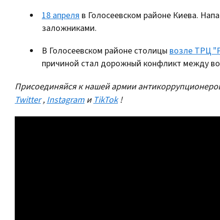
18 апреля
в Голосеевском районе Киева. Напа
заложниками.
В Голосеевском районе столицы
возле ТРЦ "
причиной стал дорожный конфликт между в
Присоединяйся к нашей армии антикоррупционеров
Twitter
,
Instagram
и
TikTok
!