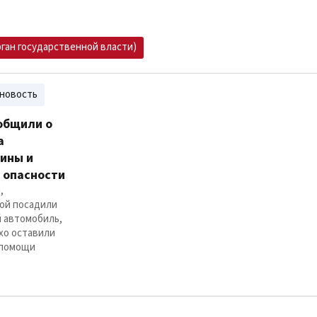
рган государственной власти)
новость
общили о
а
ины и
в опасности
,
ой посадили
 автомобиль,
охо оставили
 помощи