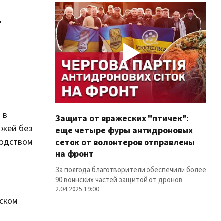
д
,
 в
Защита от вражеских "птичек":
Про
ажей без
еще четыре фуры антидроновых
вол
водством
сеток от волонтеров отправлены
100
на фронт
Фуры
лин
За полгода благотворители обеспечили более
12.02
90 воинских частей защитой от дронов
2.04.2025 19:00
нском