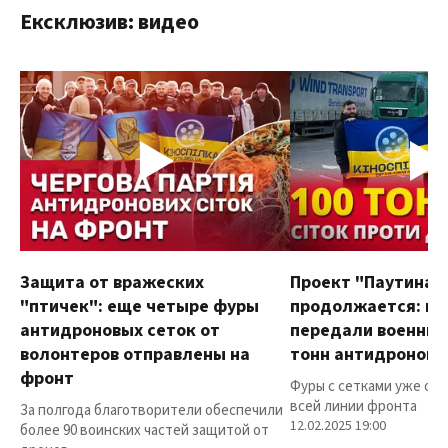
Ексклюзив: видео
Защита от вражеских
Проект "Паутина"
"птичек": еще четыре фуры
продолжается: в
антидроновых сеток от
передали военным
волонтеров отправлены на
тонн антидроновы
фронт
Фуры с сетками уже от
всей линии фронта
За полгода благотворители обеспечили
12.02.2025 19:00
более 90 воинских частей защитой от