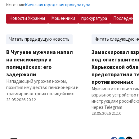
Источник:
Киевская городская прокуратура
Новости Украины
Мошенники
прокуратура
Последние 
Читать предыдущую новость
Читать следующую н
В Чугуеве мужчина напал
Замаскировал вз
на пенсионерку и
под огнетушитель
полицейских: его
Харьковской обла
задержали
предотвратили т
Нападающий угрожал ножом,
против военных
похитил имущество пенсионерки и
Мужчина изготовил са
травмировал троих полицейских
взрывное устройство 
28.05.2026 20:12
инструкциям российско
через Telegram
28.05.2026 21:10