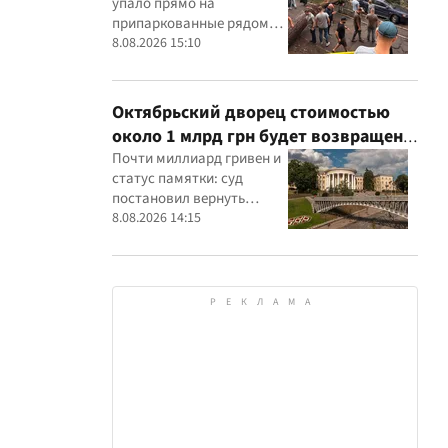
упало прямо на
припаркованные рядом
машины
8.08.2026 15:10
Октябрьский дворец стоимостью
около 1 млрд грн будет возвращен
государству: суд удовлетворил иск
Почти миллиард гривен и
статус памятки: суд
прокуратуры
постановил вернуть
государству Жовтневый
8.08.2026 14:15
дворец