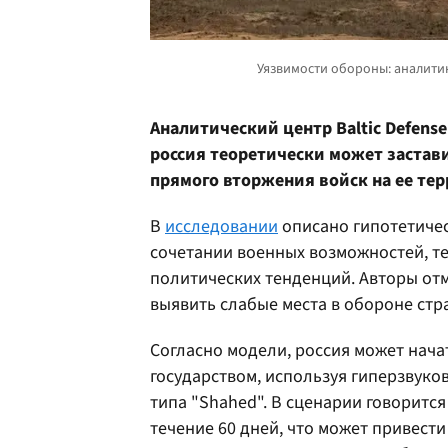
Аналитический центр Baltic Defense
россия теоретически может застав
прямого вторжения войск на ее те
В
исследовании
описано гипотетичес
сочетании военных возможностей, т
политических тенденций. Авторы отм
выявить слабые места в обороне стр
Согласно модели, россия может нача
государством, используя гиперзвуко
типа "Shahed". В сценарии говоритс
течение 60 дней, что может привест