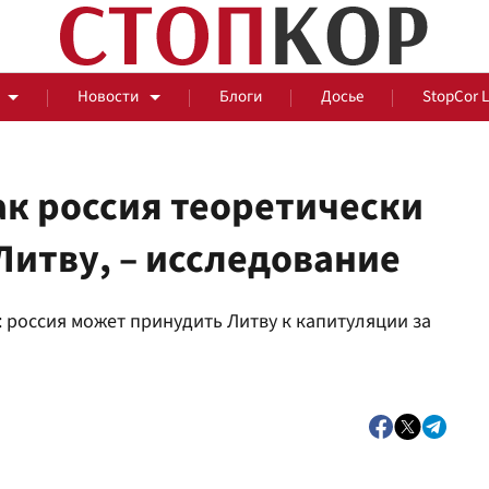
Новости
Блоги
Досье
StopCor 
ак россия теоретически
Литву, – исследование
За оградой
 россия может принудить Литву к капитуляции за
События
Общ