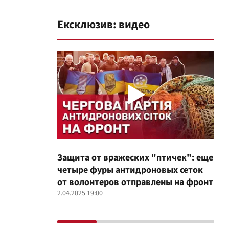
Ексклюзив: видео
Защита от вражеских "птичек": еще
Про
четыре фуры антидроновых сеток
вол
от волонтеров отправлены на фронт
100
2.04.2025 19:00
12.02