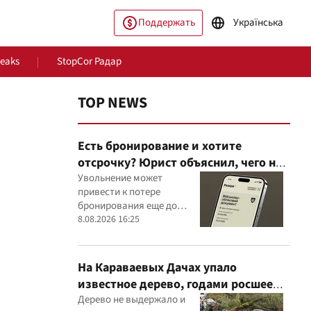
Поддержать
Українська
Leaks
StopCor Радар
TOP NEWS
Есть бронирование и хотите
отсрочку? Юрист объяснил, чего не
стоит делать
Увольнение может
привести к потере
бронирования еще до
ество
Мир
оформления новой
8.08.2026 16:25
отсрочки
На Караваевых Дачах упало
известное дерево, годами росшее
сквозь МАФ
Дерево не выдержало и