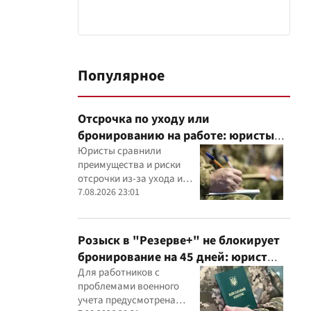
Популярное
Отсрочка по уходу или
бронированию на работе: юристы
объяснили, что надежнее
Юристы сравнили
преимущества и риски
отсрочки из-за ухода и
бронирования работника
7.08.2026 23:01
критически важным
предприятием
Розыск в "Резерве+" не блокирует
бронирование на 45 дней: юрист
объяснил важный нюанс
Для работников с
проблемами военного
учета предусмотрена