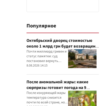
Популярное
Октябрьский дворец стоимостью
около 1 млрд грн будет возвращен
государству: суд удовлетворил иск
Почти миллиард гривен и
статус памятки: суд
прокуратуры
постановил вернуть
государству Жовтневый
8.08.2026 14:15
дворец
После аномальной жары: какие
сюрпризы готовит погода на 9
августа
После изнуряющей жары
температура снизится
почти по всей стране, но