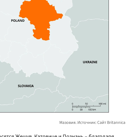
сятся Жешув, Катовице и Познань – благодаря