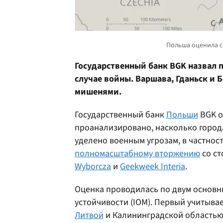
Государственный банк BGK назвал 
случае войны. Варшава, Гданьск и Б
мишенями.
Государственный банк
Польши
BGK о
проанализировано, насколько город
уделено военным угрозам, в частнос
полномасштабному вторжению
со ст
Wyborcza
и
Geekweek Interia
.
Оценка проводилась по двум основны
устойчивости (IOM). Первый учитыва
Литвой
и Калининградской областью 