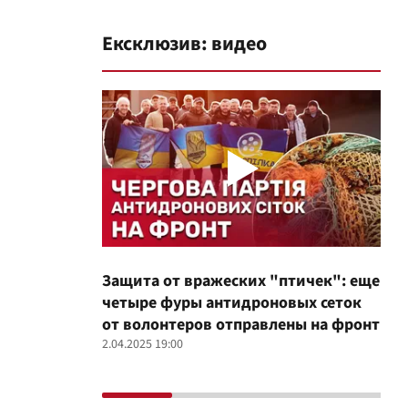
Ексклюзив: видео
Защита от вражеских "птичек": еще
Про
четыре фуры антидроновых сеток
вол
от волонтеров отправлены на фронт
100
2.04.2025 19:00
12.02