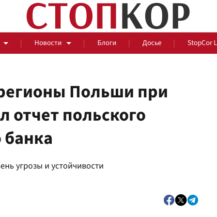
Новости
Блоги
Досье
StopCor 
регионы Польши при
ал отчет польского
За оградой
 банка
События
Общ
ень угрозы и устойчивости