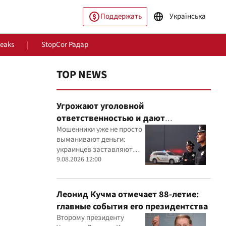
Поддержать
Українська
Leaks
StopCor Радар
TOP NEWS
Угрожают уголовной
ответственностью и дают
преступные приказы: Нацполиция
Мошенники уже не просто
выманивают деньги:
бьет тревогу
украинцев заставляют
ество
Мир
выполнять преступные
9.08.2026 12:00
приказы
Леонид Кучма отмечает 88-летие:
главные события его президентства
Второму президенту