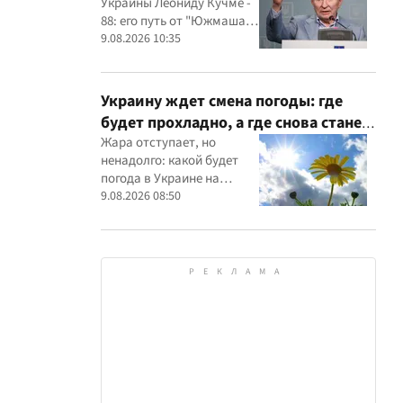
Украины Леониду Кучме -
88: его путь от "Южмаша"
до президентства
9.08.2026 10:35
Украину ждет смена погоды: где
будет прохладно, а где снова станет
теплее
Жара отступает, но
ненадолго: какой будет
погода в Украине на
следующей неделе
9.08.2026 08:50