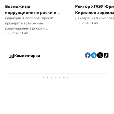
Возможные
Ректор ХГАЭУ Юр
коррупционные риски и
Кириллов задекл
Lexus за миллионы:
Редакция "СтопКора" просит
многомиллионное
Декларация Кириллов
проверить возможные
1.06.2026 11:48
СтопКор обратился в
состояние семьи
коррупционные риски и
Минэкономики по поводу
несоответствия декларациям
1.06.2026 11:40
руководства Карпатского
руководства Карпатского
нацпарка
нацпарка
Комментарии