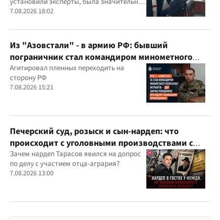
установили эксперты, была значительно
выше рыночной
7.08.2026 18:02
Из "Азовстали" - в армию РФ: бывший
пограничник стал командиром минометного
расчета оккупантов
Агитировал пленных переходить на
сторону РФ
7.08.2026 15:21
Печерский суд, розыск и сын-нардеп: что
происходит с уголовными производствами с
участием агробарона Тарасова?
Зачем нардеп Тарасов явился на допрос
по делу с участием отца-агрария?
7.08.2026 13:00