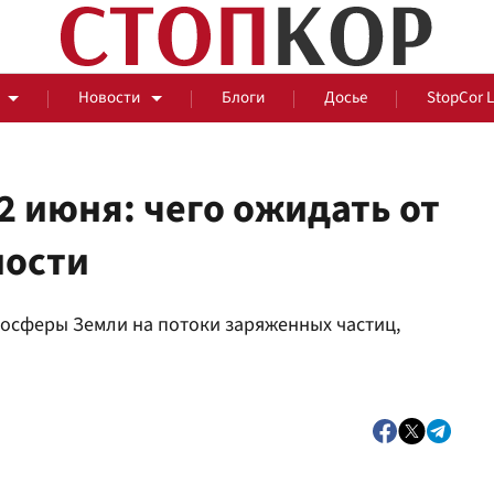
Новости
Блоги
Досье
StopCor 
2 июня: чего ожидать от
ности
За оградой
тосферы Земли на потоки заряженных частиц,
События
Общ