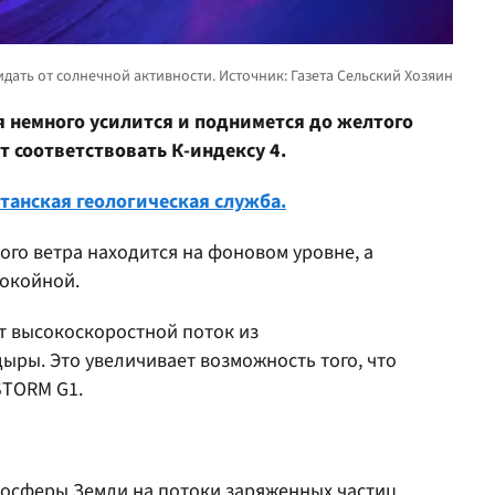
я немного усилится и поднимется до желтого
т соответствовать К-индексу 4.
танская геологическая служба.
ого ветра находится на фоновом уровне, а
покойной.
т высокоскоростной поток из
ры. Это увеличивает возможность того, что
STORM G1.
тосферы Земли на потоки заряженных частиц,