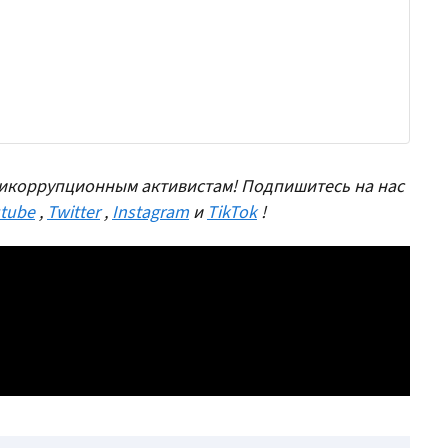
икоррупционным активистам! Подпишитесь на нас
tube
,
Twitter
,
Instagram
и
TikTok
!