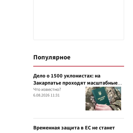
Популярное
Дело о 1500 уклонистах: на
Закарпатье проходят масштабные
обыски в ТЦК, – Глагола
Что известно?
6.08.2026 11:31
Временная защита в ЕС не станет