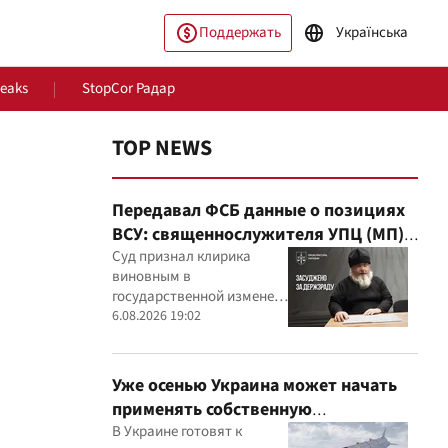
Поддержать
Українська
Leaks
StopCor Радар
TOP NEWS
Передавал ФСБ данные о позициях
ВСУ: священнослужителя УПЦ (МП)
приговорили к 15 годам
Суд признал клирика
виновным в
государственной измене и
ество
Мир
постановил конфисковать
6.08.2026 19:02
его имущество
Уже осенью Украина может начать
применять собственную
баллистическую ракету FP-7 по
В Украине готовят к