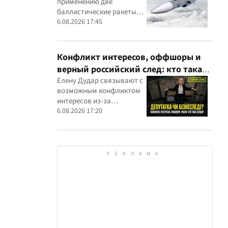
применению две
вражеским целям
баллистические ракеты
собственного
6.08.2026 17:45
производства
Конфликт интересов, оффшоры и
верный российский след: кто такая
Елена Дударь
Елену Дудар связывают с
возможным конфликтом
интересов из-за
семейного строительного
6.08.2026 17:20
бизнеса, земельных
скандалов, судебных дел