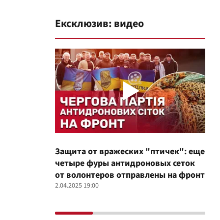
Ексклюзив: видео
Защита от вражеских "птичек": еще
Про
четыре фуры антидроновых сеток
вол
от волонтеров отправлены на фронт
100
2.04.2025 19:00
12.02