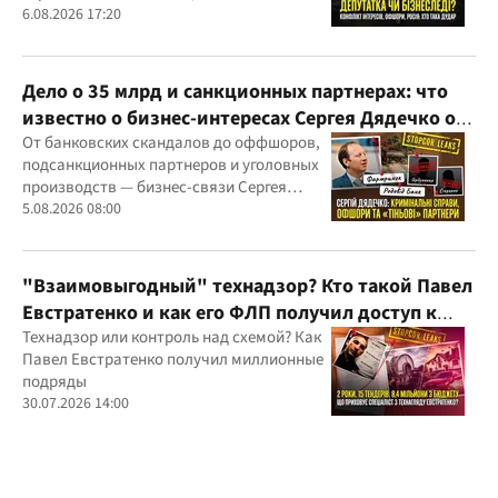
скандалов, судебных дел
6.08.2026 17:20
Дело о 35 млрд и санкционных партнерах: что
известно о бизнес-интересах Сергея Дядечко от
"Родовид Банка" до "ФАРМАСЕЛ"
От банковских скандалов до оффшоров,
подсанкционных партнеров и уголовных
производств — бизнес-связи Сергея
Дядечко до сих пор простираются через
5.08.2026 08:00
Украину и несколько иностранных
юрисдикций
"Взаимовыгодный" технадзор? Кто такой Павел
Евстратенко и как его ФЛП получил доступ к
бюджетным миллионам?
Технадзор или контроль над схемой? Как
Павел Евстратенко получил миллионные
подряды
30.07.2026 14:00