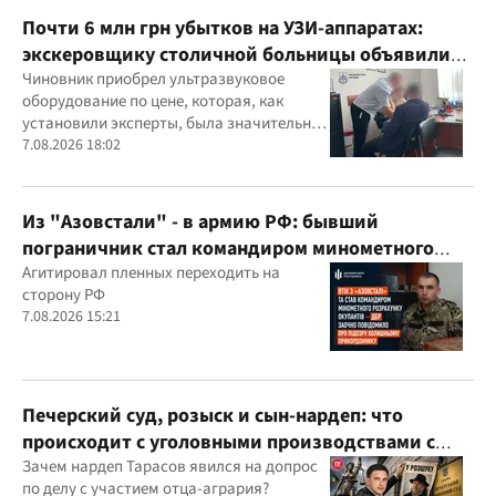
Почти 6 млн грн убытков на УЗИ-аппаратах:
экскеровщику столичной больницы объявили
подозрение
Чиновник приобрел ультразвуковое
оборудование по цене, которая, как
установили эксперты, была значительно
выше рыночной
7.08.2026 18:02
Из "Азовстали" - в армию РФ: бывший
пограничник стал командиром минометного
расчета оккупантов
Агитировал пленных переходить на
сторону РФ
7.08.2026 15:21
Печерский суд, розыск и сын-нардеп: что
происходит с уголовными производствами с
участием агробарона Тарасова?
Зачем нардеп Тарасов явился на допрос
по делу с участием отца-агрария?