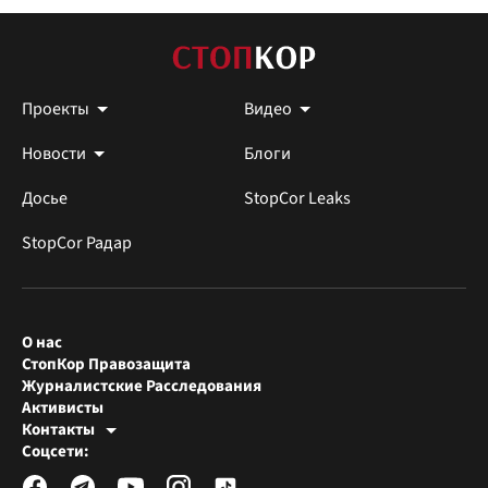
Проекты
Видео
Новости
Блоги
Досье
StopCor Leaks
StopCor Радар
О нас
СтопКор Правозащита
Журналистские Расследования
Активисты
Контакты
Редакция СтопКора
Соцсети:
[email protected]
Журналисты-расследователи
[email protected]