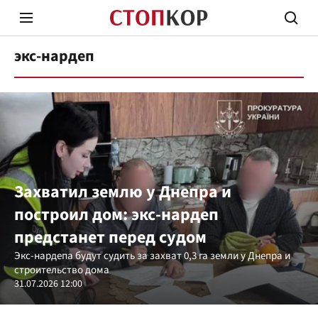
экс-нардеп
Стоп Политической Коррупции
Честн
Захватил землю у Днепра и
построил дом: экс-нардеп
Политика
Здор
предстанет перед судом
Экс-нардепа будут судить за захват 0,3 га земли у Днепра и
строительство дома
31.07.2026 12:00