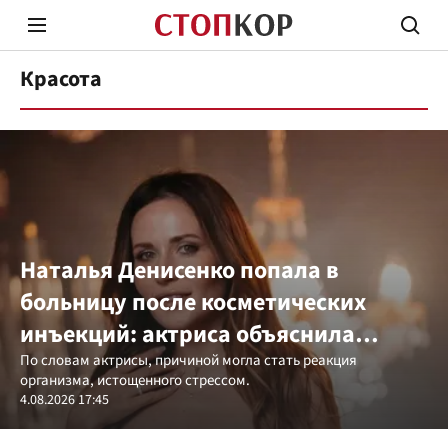
Красота
Стоп Политической Коррупции
Честн
Наталья Денисенко попала в
больницу после косметических
Политика
Здор
инъекций: актриса объяснила
причину
По словам актрисы, причиной могла стать реакция
организма, истощенного стрессом.
4.08.2026 17:45