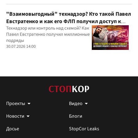
юрисдикций
"Взаимовыгодный" технадзор? Кто такой Павел
Евстратенко и как его ФЛП получил доступ к
бюджетным миллионам?
Технадзор или контроль над схемой? Как
Павел Евстратенко получил миллионные
подряды
30.07.2026 14:00
Проекты
Видео
Новости
Блоги
Досье
StopCor Leaks