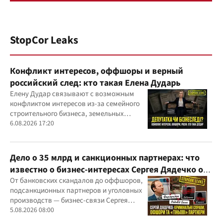
StopCor Leaks
Конфликт интересов, оффшоры и верный
российский след: кто такая Елена Дударь
Елену Дудар связывают с возможным
конфликтом интересов из-за семейного
строительного бизнеса, земельных
скандалов, судебных дел
6.08.2026 17:20
Дело о 35 млрд и санкционных партнерах: что
известно о бизнес-интересах Сергея Дядечко от
"Родовид Банка" до "ФАРМАСЕЛ"
От банковских скандалов до оффшоров,
подсанкционных партнеров и уголовных
производств — бизнес-связи Сергея
Дядечко до сих пор простираются через
5.08.2026 08:00
Украину и несколько иностранных