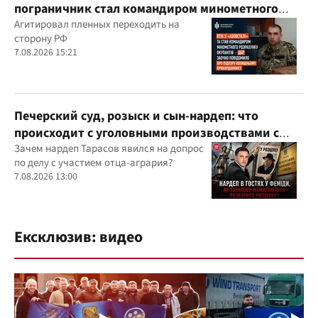
пограничник стал командиром минометного
расчета оккупантов
Агитировал пленных переходить на
сторону РФ
7.08.2026 15:21
Печерский суд, розыск и сын-нардеп: что
происходит с уголовными производствами с
участием агробарона Тарасова?
Зачем нардеп Тарасов явился на допрос
по делу с участием отца-агрария?
7.08.2026 13:00
Ексклюзив: видео