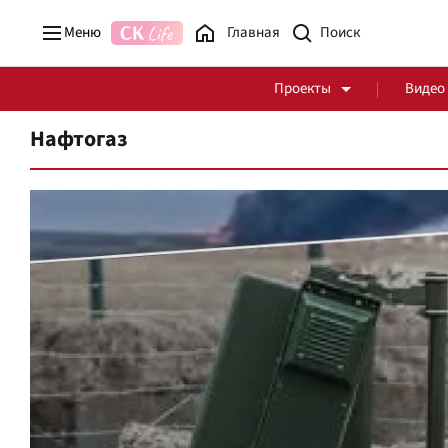
Меню
Главная
Проекты
Видео
Нафтогаз
Стоп Политической Коррупции
Честные закупки
Политика
Здоровье