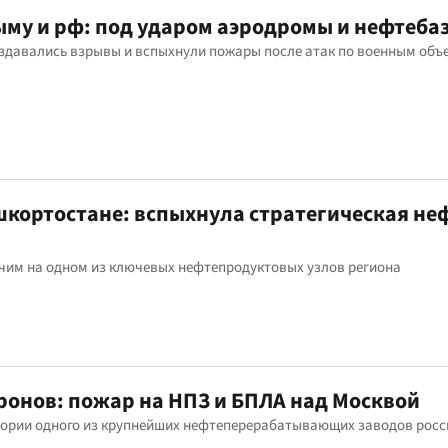
ыму и рф: под ударом аэродромы и нефтеба
аздавались взрывы и вспыхнули пожары после атак по военным объ
шкортостане: вспыхнула стратегическая не
ючим на одном из ключевых нефтепродуктовых узлов региона
дронов: пожар на НПЗ и БПЛА над Москвой
тории одного из крупнейших нефтеперерабатывающих заводов росс