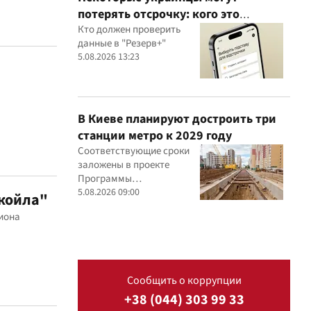
потерять отсрочку: кого это
касается
Кто должен проверить
данные в "Резерв+"
5.08.2026 13:23
В Киеве планируют достроить три
станции метро к 2029 году
Соответствующие сроки
заложены в проекте
Программы
экономического и
5.08.2026 09:00
укойла"
социального развития
гиона
столицы на 2027-2029 годы
Сообщить о коррупции
+38 (044) 303 99 33