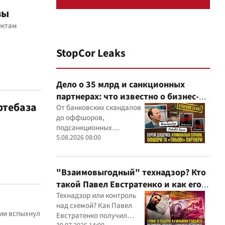
зы
ектам
StopCor Leaks
Дело о 35 млрд и санкционных
партнерах: что известно о бизнес-
фтебаза
интересах Сергея Дядечко от
От банковских скандалов
до оффшоров,
"Родовид Банка" до "ФАРМАСЕЛ"
подсанкционных
партнеров и уголовных
5.08.2026 08:00
производств — бизнес-
связи Сергея Дядечко до
сих пор простираются
"Взаимовыгодный" технадзор? Кто
через Украину и несколько
такой Павел Евстратенко и как его
иностранных юрисдикций
ФЛП получил доступ к бюджетным
Технадзор или контроль
над схемой? Как Павел
миллионам?
ии вспыхнул
Евстратенко получил