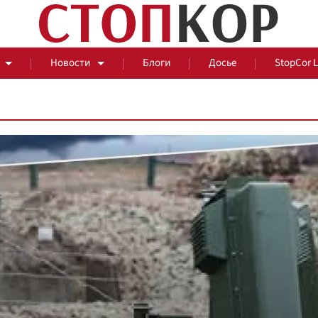
Новости
Блоги
Досье
StopCor 
За оградой
События
Общ