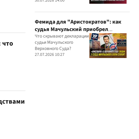
миллионные подряды
30.07.2026 14:00
Фемида для "Аристократов": как
судья Мачульский приобрел
элитное жилье после вердикта в
Что скрывают декларации
 что
судьи Мачульского
пользу застройщика?
Верховного Суда?
27.07.2026 10:27
едствами