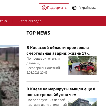
Поддержать
Українська
Leaks
StopCor Радар
TOP NEWS
В Киевской области произошла
смертельная авария: жизнь 17-
летнего водителя спасти не удалось
По предварительным
данным,
несовершеннолетний
водитель Mitsubishi не
5.08.2026 20:45
ество
Мир
справился с управлением,
после чего автомобиль
врезался в дерево
В Киеве на маршруты вышли еще 8
новых троллейбусов: чем
оборудовали транспорт
После получения первой
партии в июне столичный