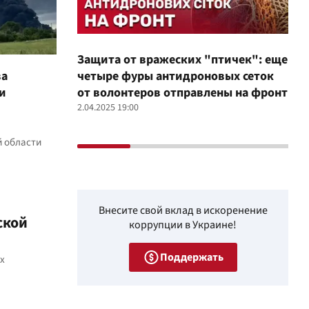
Защита от вражеских "птичек": еще
Про
ва
четыре фуры антидроновых сеток
вол
и
от волонтеров отправлены на фронт
100
2.04.2025 19:00
12.02
в
й области
Внесите свой вклад в искоренение
ской
коррупции в Украине!
Поддержать
х