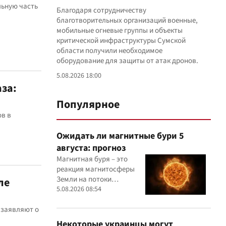
льную часть
Благодаря сотрудничеству
благотворительных организаций военные,
мобильные огневые группы и объекты
критической инфраструктуры Сумской
области получили необходимое
оборудование для защиты от атак дронов.
5.08.2026 18:00
за:
Популярное
ов в
Ожидать ли магнитные бури 5
августа: прогноз
Магнитная буря – это
реакция магнитосферы
Земли на потоки
ле
заряженных частиц,
5.08.2026 08:54
поступающих от Солнца
 заявляют о
Некоторые украинцы могут