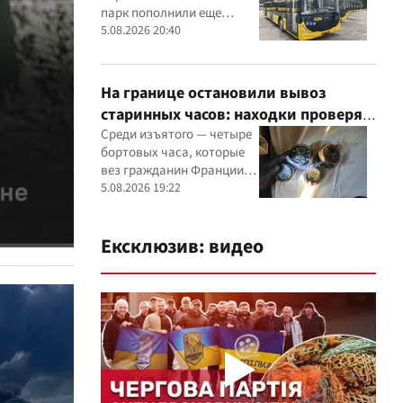
парк пополнили еще
восемью современными
5.08.2026 20:40
машинами
На границе остановили вывоз
старинных часов: находки проверят
эксперты
Среди изъятого — четыре
бортовых часа, которые
вез гражданин Франции, и
настенные часы начала ХХ
5.08.2026 19:22
века, найденные в
автомобиле украинца
Ексклюзив: видео