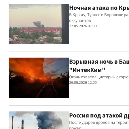
Ночная атака по Кр
В Крыму, Туапсе и Воронеже р
оккупантов
27.05.2026 07:30
Взрывная ночь в Ба
"ИнтекХим"
Огонь охватил цистерны с гор
26.05.2026 12:00
Россия под атакой 
После ударов дронов на терри
пожар