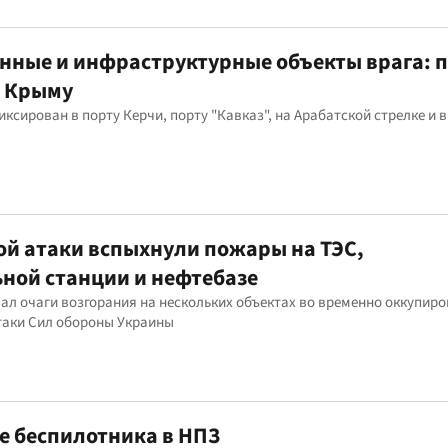
енные и инфраструктурные объекты врага:
и Крыму
ксирован в порту Керчи, порту "Кавказ", на Арабатской стрелке и в
ой атаки вспыхнули пожары на ТЭС,
ной станции и нефтебазе
ал очаги возгорания на нескольких объектах во временно оккупир
таки Сил обороны Украины
ие беспилотника в НПЗ