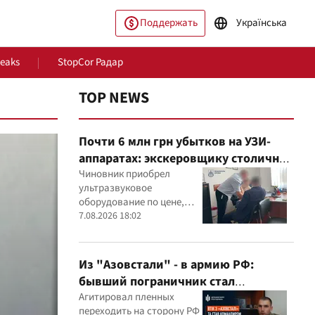
Поддержать
Українська
Leaks
StopCor Радар
TOP NEWS
Почти 6 млн грн убытков на УЗИ-
аппаратах: экскеровщику столичной
больницы объявили подозрение
Чиновник приобрел
ультразвуковое
оборудование по цене,
которая, как установили
7.08.2026 18:02
ество
Мир
эксперты, была
значительно выше
рыночной
Из "Азовстали" - в армию РФ:
бывший пограничник стал
командиром минометного расчета
Агитировал пленных
переходить на сторону РФ