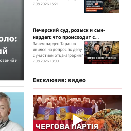
оккупантов
7.08.2026 15:21
Печерский суд, розыск и сын-
оло:
нардеп: что происходит с
уголовными производствами с
Зачем нардеп Тарасов
ий
явился на допрос по делу
участием агробарона Тарасова?
с участием отца-агрария?
нований и
7.08.2026 13:00
Ексклюзив: видео