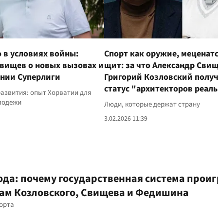
 в условиях войны:
Спорт как оружие, меценатс
вищев о новых вызовах и
щит: за что Александр Свищ
ении Суперлиги
Григорий Козловский полу
статус "архитекторов реал
азвития: опыт Хорватии для
лодежи
Люди, которые держат страну
3.02.2026 11:39
ода: почему государственная система прои
ам Козловского, Свищева и Федишина
порта