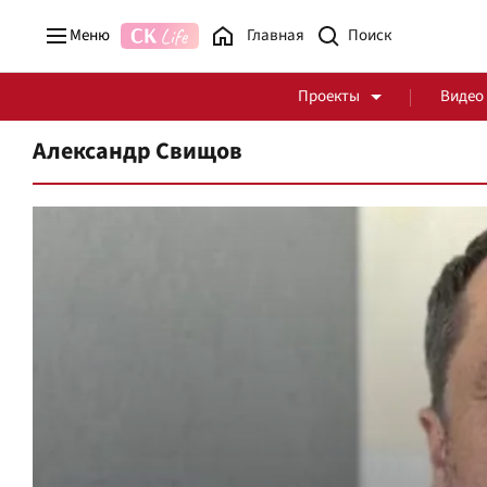
Меню
Главная
Проекты
Видео
Александр Свищов
Стоп Политической Коррупции
Честные закупки
Политика
Здоровье