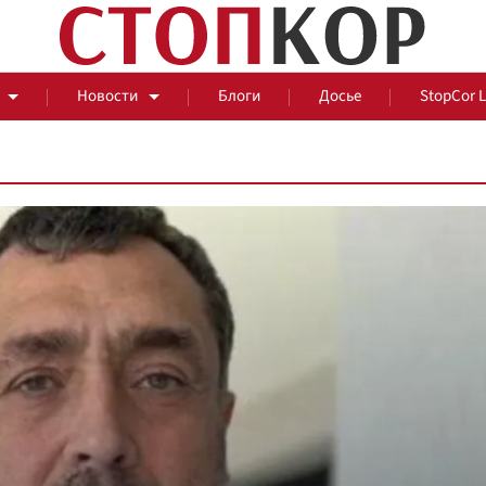
Новости
Блоги
Досье
StopCor 
За оградой
События
Общ