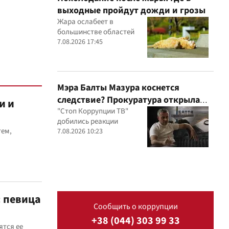
выходные пройдут дожди и грозы
Жара ослабеет в
большинстве областей
7.08.2026 17:45
Мэра Балты Мазура коснется
следствие? Прокуратура открыла
и и
производство после расследования
"Стоп Коррупции ТВ"
добились реакции
"Стоп Коррупции ТВ"
тем,
7.08.2026 10:23
: певица
Сообщить о коррупции
+38 (044) 303 99 33
ятся ее