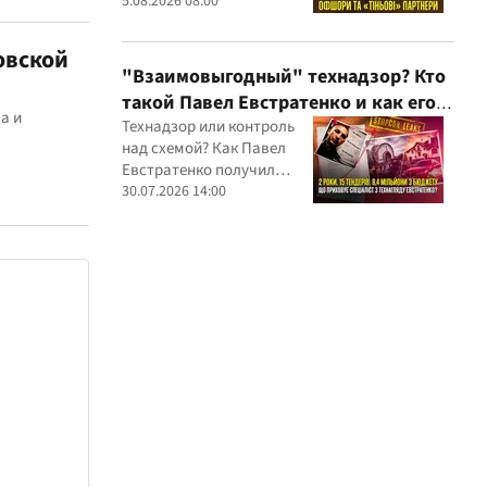
партнеров и уголовных
5.08.2026 08:00
производств — бизнес-
связи Сергея Дядечко до
овской
сих пор простираются
"Взаимовыгодный" технадзор? Кто
через Украину и несколько
такой Павел Евстратенко и как его
иностранных юрисдикций
а и
ФЛП получил доступ к бюджетным
Технадзор или контроль
над схемой? Как Павел
миллионам?
Евстратенко получил
миллионные подряды
30.07.2026 14:00