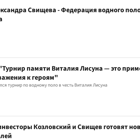
ксандра Свищева - Федерация водного поло
а
"Турнир памяти Виталия Лисуна — это прим
важения к героям"
ялся турнир по водному поло в честь Виталия Лисуна
 инвесторы Козловский и Свищев готовят но
елей