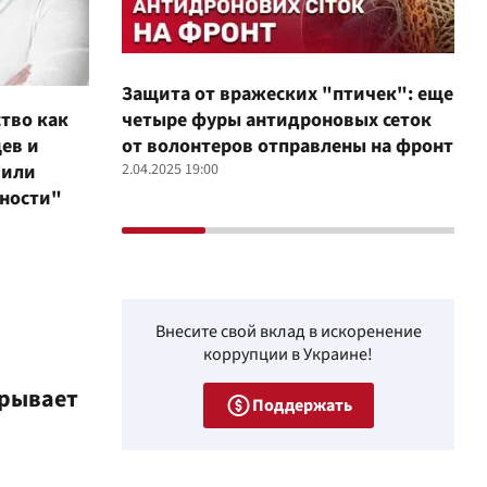
Защита от вражеских "птичек": еще
Про
тво как
четыре фуры антидроновых сеток
вол
ев и
от волонтеров отправлены на фронт
100
чили
2.04.2025 19:00
12.02
ьности"
Внесите свой вклад в искоренение
коррупции в Украине!
грывает
Поддержать