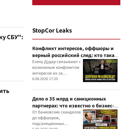
StopCor Leaks
ку СБУ":
Конфликт интересов, оффшоры и
верный российский след: кто такая
Елена Дударь
Елену Дудар связывают с
возможным конфликтом
интересов из-за
семейного строительного
6.08.2026 17:20
бизнеса, земельных
ить
скандалов, судебных дел
Дело о 35 млрд и санкционных
партнерах: что известно о бизнес-
интересах Сергея Дядечко от
От банковских скандалов
до оффшоров,
"Родовид Банка" до "ФАРМАСЕЛ"
подсанкционных