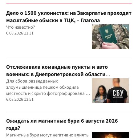
Дело о 1500 уклонистах: на Закарпатье проходят
масштабные обыски в ТЦК, – Глагола
Что известно?
6.08.2026 11:31
Отслеживала командные пункты и авто
военных: в Днепропетровской области
задержали агентку ФСБ
Для сбора разведданных
злоумышленница пешком обходила
местность и скрыто фотографировала и
обозначала на гугл-картах объекты
6.08.2026 13:51
Ожидать ли магнитные бури 6 августа 2026
года?
Магнитные бури могут негативно влиять