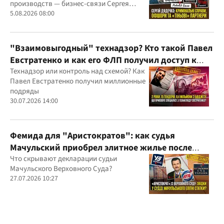
производств — бизнес-связи Сергея
Дядечко до сих пор простираются через
5.08.2026 08:00
Украину и несколько иностранных
юрисдикций
"Взаимовыгодный" технадзор? Кто такой Павел
Евстратенко и как его ФЛП получил доступ к
бюджетным миллионам?
Технадзор или контроль над схемой? Как
Павел Евстратенко получил миллионные
подряды
30.07.2026 14:00
Фемида для "Аристократов": как судья
Мачульский приобрел элитное жилье после
вердикта в пользу застройщика?
Что скрывают декларации судьи
Мачульского Верховного Суда?
27.07.2026 10:27