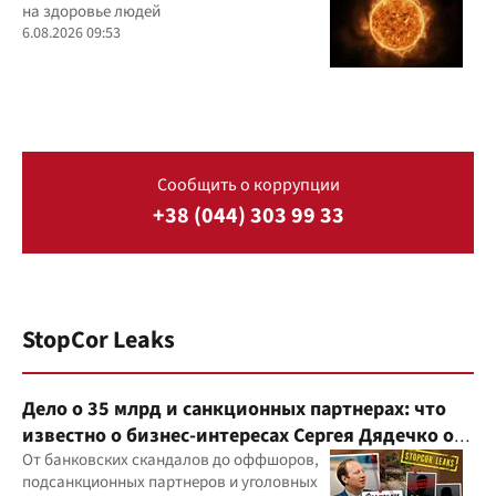
на здоровье людей
6.08.2026 09:53
Сообщить о коррупции
+38 (044) 303 99 33
StopCor Leaks
Дело о 35 млрд и санкционных партнерах: что
известно о бизнес-интересах Сергея Дядечко от
"Родовид Банка" до "ФАРМАСЕЛ"
От банковских скандалов до оффшоров,
подсанкционных партнеров и уголовных