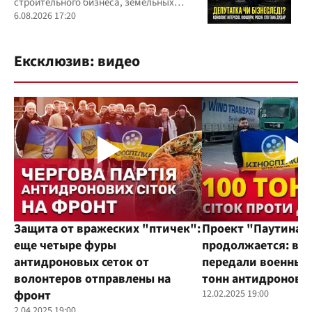
строительного бизнеса, земельных
скандалов, судебных дел
6.08.2026 17:20
Ексклюзив: видео
Защита от вражеских "птичек":
Проект "Паутина"
еще четыре фуры
продолжается: во
антидроновых сеток от
передали военным
волонтеров отправлены на
тонн антидроновы
фронт
12.02.2025 19:00
2.04.2025 19:00