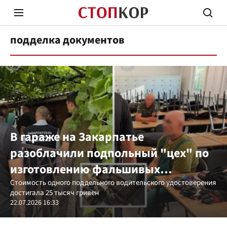
подделка документов
Стоп Политической Коррупции
Честн
В гараже на Закарпатье
разоблачили подпольный "цех" по
Политика
Здор
изготовлению фальшивых
документов и водительских прав
Стоимость одного поддельного водительского удостоверения
достигала 25 тысяч гривен
22.07.2026 16:33