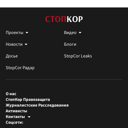
Проекты
Видео
Новости
Блоги
Досье
StopCor Leaks
StopCor Радар
О нас
СтопКор Правозащита
Журналистские Расследования
Активисты
Контакты
Редакция СтопКора
Соцсети:
[email protected]
Журналисты-расследователи
[email protected]