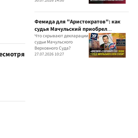
миллионные подряды
30.07.2026 14:00
Фемида для "Аристократов": как
судья Мачульский приобрел
элитное жилье после вердикта в
Что скрывают декларации
судьи Мачульского
пользу застройщика?
Верховного Суда?
несмотря
27.07.2026 10:27