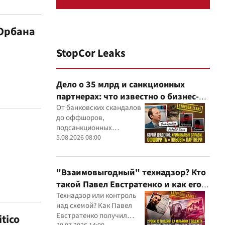
 Орбана
StopCor Leaks
Дело о 35 млрд и санкционных
партнерах: что известно о бизнес-
интересах Сергея Дядечко от
От банковских скандалов
до оффшоров,
"Родовид Банка" до "ФАРМАСЕЛ"
подсанкционных
партнеров и уголовных
5.08.2026 08:00
производств — бизнес-
связи Сергея Дядечко до
сих пор простираются
"Взаимовыгодный" технадзор? Кто
через Украину и несколько
такой Павел Евстратенко и как его
иностранных юрисдикций
ФЛП получил доступ к бюджетным
Технадзор или контроль
над схемой? Как Павел
миллионам?
Евстратенко получил
tico