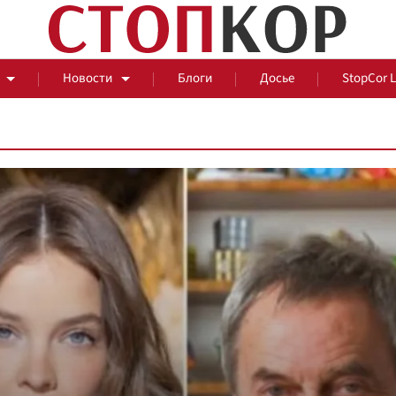
Новости
Блоги
Досье
StopCor 
За оградой
События
Общ