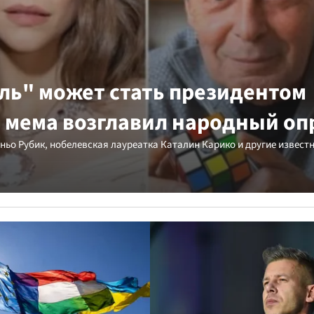
ль" может стать президентом
о мема возглавил народный оп
ньо Рубик, нобелевская лауреатка Каталин Карико и другие извест