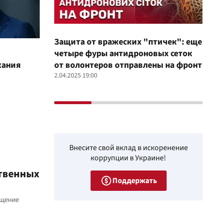
Защита от вражеских "птичек": еще
Про
четыре фуры антидроновых сеток
вол
жания
от волонтеров отправлены на фронт
100
2.04.2025 19:00
12.02
Внесите свой вклад в искоренение
коррупции в Украине!
ственных
Поддержать
ащение