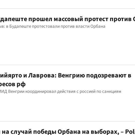
 Будапеште прошел массовый протест против
ыв: в Будапеште протестовали против власти Орбана
Сийярто и Лаврова: Венгрию подозревают в
ресов рф
 МИД Венгрии координировал действия с россией по санкциям
 на случай победы Орбана на выборах, – Poli