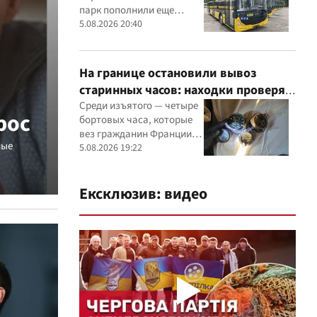
парк пополнили еще
восемью современными
5.08.2026 20:40
машинами
На границе остановили вывоз
старинных часов: находки проверят
эксперты
Среди изъятого — четыре
рос
бортовых часа, которые
вез гражданин Франции, и
ные
настенные часы начала ХХ
5.08.2026 19:22
века, найденные в
автомобиле украинца
Ексклюзив: видео