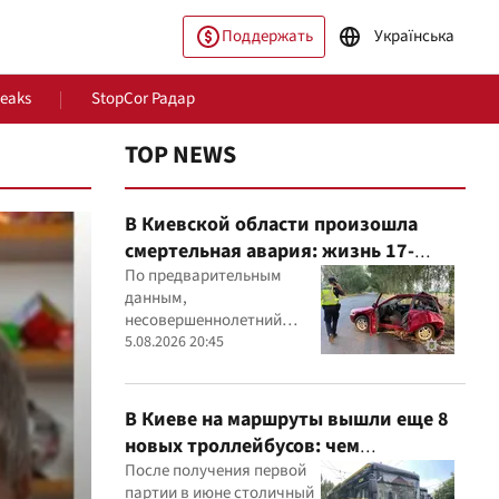
Поддержать
Українська
Leaks
StopCor Радар
TOP NEWS
В Киевской области произошла
смертельная авария: жизнь 17-
летнего водителя спасти не удалось
По предварительным
данным,
несовершеннолетний
водитель Mitsubishi не
5.08.2026 20:45
ество
Мир
справился с управлением,
после чего автомобиль
врезался в дерево
В Киеве на маршруты вышли еще 8
новых троллейбусов: чем
оборудовали транспорт
После получения первой
партии в июне столичный