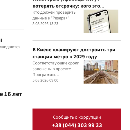
потерять отсрочку: кого это
касается
Кто должен проверить
данные в "Резерв+"
5.08.2026 13:23
ы
 ожидаются
В Киеве планируют достроить три
станции метро к 2029 году
Соответствующие сроки
заложены в проекте
Программы
экономического и
5.08.2026 09:00
социального развития
столицы на 2027-2029 годы
е 16 лет
Сообщить о коррупции
+38 (044) 303 99 33