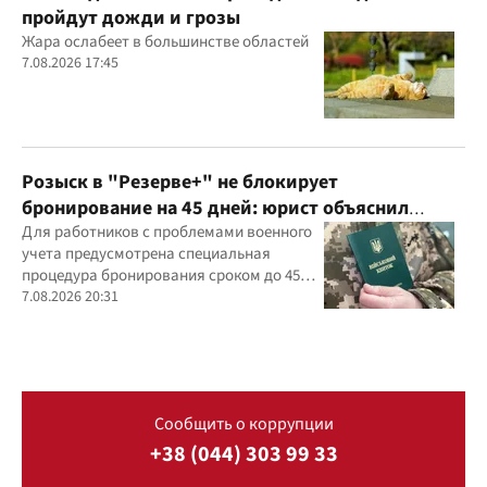
пройдут дожди и грозы
Жара ослабеет в большинстве областей
7.08.2026 17:45
Розыск в "Резерве+" не блокирует
бронирование на 45 дней: юрист объяснил
важный нюанс
Для работников с проблемами военного
учета предусмотрена специальная
процедура бронирования сроком до 45
дней
7.08.2026 20:31
Сообщить о коррупции
+38 (044) 303 99 33