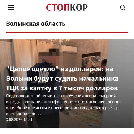
Волынская область
"Целое одеяло" из долларов: на
Стоп Политической Коррупции
Честн
Волыни будут судить начальника
ТЦК за взятку в 7 тысяч долларов
Политика
Здор
Подполковник обвиняется в получении неправомерной
выгоды за организацию фиктивного прохождения военно-
врачебной комиссии и внесение ложных данных в реестр
военнообязанных
3.08.2026 15:51