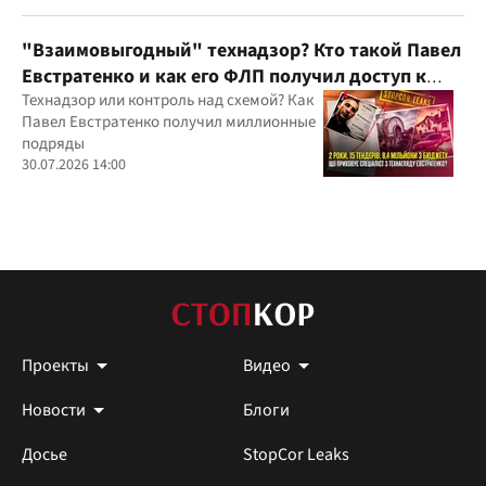
юрисдикций
"Взаимовыгодный" технадзор? Кто такой Павел
Евстратенко и как его ФЛП получил доступ к
бюджетным миллионам?
Технадзор или контроль над схемой? Как
Павел Евстратенко получил миллионные
подряды
30.07.2026 14:00
Проекты
Видео
Новости
Блоги
Досье
StopCor Leaks