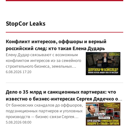
StopCor Leaks
Конфликт интересов, оффшоры и верный
российский след: кто такая Елена Дударь
Елену Дудар связывают с возможным
конфликтом интересов из-за семейного
строительного бизнеса, земельных
скандалов, судебных дел
6.08.2026 17:20
Дело о 35 млрд и санкционных партнерах: что
известно о бизнес-интересах Сергея Дядечко от
"Родовид Банка" до "ФАРМАСЕЛ"
От банковских скандалов до оффшоров,
подсанкционных партнеров и уголовных
производств — бизнес-связи Сергея
Дядечко до сих пор простираются через
5.08.2026 08:00
Украину и несколько иностранных