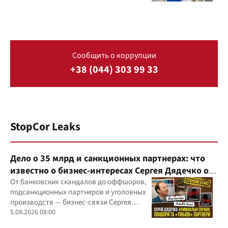
Сообщить о коррупции
+38 (044) 303 99 33
StopCor Leaks
Дело о 35 млрд и санкционных партнерах: что
известно о бизнес-интересах Сергея Дядечко от
"Родовид Банка" до "ФАРМАСЕЛ"
От банковских скандалов до оффшоров,
подсанкционных партнеров и уголовных
производств — бизнес-связи Сергея
Дядечко до сих пор простираются через
5.08.2026 08:00
Украину и несколько иностранных