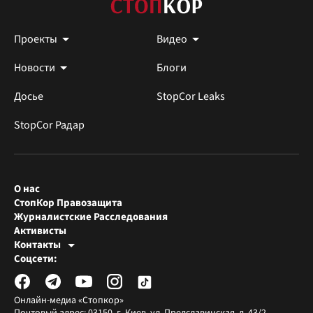
Проекты
Видео
Новости
Блоги
Досье
StopCor Leaks
StopCor Радар
О нас
СтопКор Правозащита
Журналистские Расследования
Активисты
Контакты
Редакция СтопКора
Соцсети:
[email protected]
Журналисты-расследователи
[email protected]
Онлайн-медиа «Стопкор»
Почтовый адрес: 03150, г. Киев, ул. Предславинская, д. 43/2