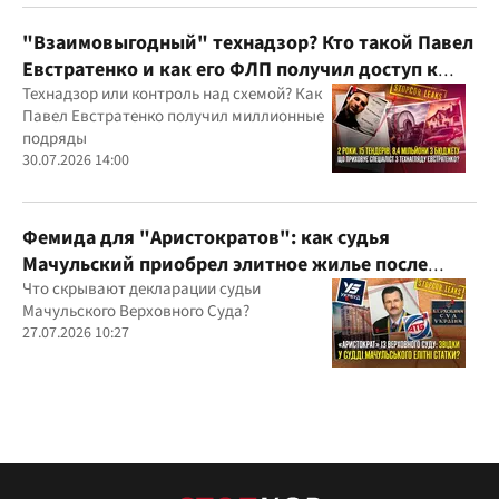
юрисдикций
"Взаимовыгодный" технадзор? Кто такой Павел
Евстратенко и как его ФЛП получил доступ к
бюджетным миллионам?
Технадзор или контроль над схемой? Как
Павел Евстратенко получил миллионные
подряды
30.07.2026 14:00
Фемида для "Аристократов": как судья
Мачульский приобрел элитное жилье после
вердикта в пользу застройщика?
Что скрывают декларации судьи
Мачульского Верховного Суда?
27.07.2026 10:27