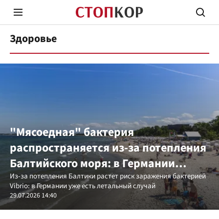
Здоровье
Стоп Политической Коррупции
Честн
"Мясоедная" бактерия
распространяется из-за потепления
Политика
Здор
Балтийского моря: в Германии
зафиксировали первую смерть
Из-за потепления Балтики растет риск заражения бактерией
Vibrio: в Германии уже есть летальный случай
сезона
29.07.2026 14:40