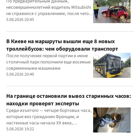
удалось
По предварительным данным,
несовершеннолетний водитель Mitsubishi
не справился с управлением, после чего
автомобиль врезался в дерево
5.08.2026 20:45
В Киеве на маршруты вышли еще 8 новых
троллейбусов: чем оборудовали транспорт
После получения первой партии в июне
столичный парк пополнили еще восемью
современными машинами
5.08.2026 20:40
На границе остановили вывоз старинных часов:
находки проверят эксперты
Среди изъятого — четыре бортовых часа,
которые вез гражданин Франции, и
настенные часы начала ХХ века,
найденные в автомобиле украинца
5.08.2026 19:22