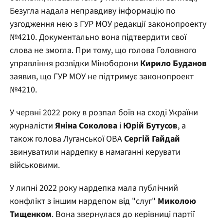
Безугла надала неправдиву інформацію по
узгодження нею з ГУР МОУ редакції законопроекту
№4210. Документально вона підтвердити свої
слова не змогла. При тому, що голова Головного
управління розвідки Міноборони
Кирило Буданов
заявив, що ГУР МОУ не підтримує законопроект
№4210.
У червні 2022 року в розпал боїв на сході України
журналісти
Яніна Соколова
і
Юрій Бутусов
, а
також голова Луганської ОВА
Сергій Гайдай
звинуватили нардепку в намаганні керувати
військовими.
У липні 2022 року нардепка мала публічний
конфлікт з іншим нардепом від "слуг"
Миколою
Тищенком
. Вона звернулася до керівниці партії