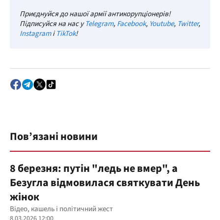
Приєднуйся до нашої армії антикорупціонерів!
Підписуйся на нас у
Telegram
,
Facebook
,
Youtube
,
Twitter
,
Instagram
і
TikTok
!
Пов’язані новини
8 березня: путін "ледь не вмер", а
Безугла відмовилася святкувати День
жінок
Відео, кашель і політичний жест
8.03.2026 12:00