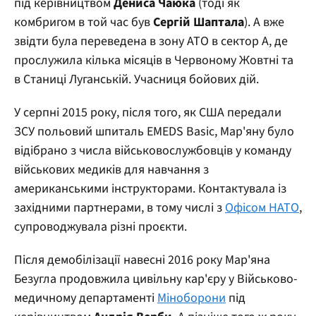
під керівництвом
Дениса Чаюка
(тоді як
комбригом в той час був
Сергій Шаптала
). А вже
звідти була переведена в зону АТО в сектор А, де
прослужила кілька місяців в Червоному Жовтні та
в Станиці Луганській. Учасниця бойових дій.
У серпні 2015 року, після того, як США передали
ЗСУ польовий шпиталь EMEDS Basic, Мар'яну було
відібрано з числа військовослужбовців у команду
військових медиків для навчання з
американськими інструкторами. Контактувала із
західними партнерами, в тому числі з
Офісом НАТО
,
супроводжувала різні проєкти.
Після демобілізації навесні 2016 року Мар'яна
Безугла продовжила цивільну кар'єру у Військово-
медичному департаменті
Міноборони
під