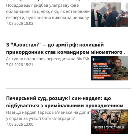
підозру
Посадовець придбав ультразвукове
обладнання за ціною, яка, як встановили
експерти, була значно вищою за ринкову
7.08.2026 18:02
З "Азовсталі" — до армії рф: колишній
прикордонник став командиром мінометного
розрахунку окупантів
Агітував полонених переходити на бік РФ
7.08.2026 15:21
Печерський суд, розшук і син-нардеп: що
відбувається з кримінальними провадженнями
за участі агробарона Тарасова?
Навіщо нардеп Тарасов з'явився на допит
у справі за участі батька-аграрія?
7.08.2026 13:00