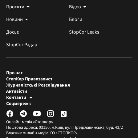
Проєкти
Відео
Новини
Блоги
Досьє
StopCor Leaks
StopCor Радар
Про нас
СтопКор Правозахист
Журналістські Розслідування
Активісти
Контакти
Редакція СтопКора
Соцмережі:
[email protected]
Журналісти-розслідувачі
[email protected]
Онлайн-медіа «Стопкор»
Поштова адреса: 03150, м.Київ, вул. Предславинська, буд. 43/2
Власник онлайн-медіа: ГО «СТОПКОР»