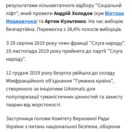
результатами кількаетапного відбору "Соціальнй
ліфт", який провели
Андрій Холодов
(кум
Віктора
Медведчука
) та
Артем Культенко
. На час виборів
безпартійна. Перемогла з 38,4% голосів виборців.
З 29 серпня 2019 року член фракції "Слуга народу".
10 листопада 2019 року прийнята до партії "Слуга
народу".
12 грудня 2019 року Безугла увійшла до складу
Міжфракційного об'єднання "Гуманна країна",
створеного за ініціативи UAnimals для
популяризації гуманістичних цінностей та захисту
тварин від жорстокості.
Заступниця голови Комітету Верховної Ради
України з питань національної безпеки, оборони