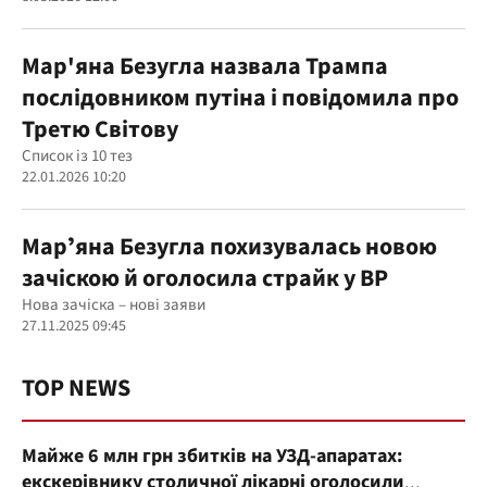
Мар'яна Безугла назвала Трампа
послідовником путіна і повідомила про
Третю Світову
Список із 10 тез
22.01.2026 10:20
Марʼяна Безугла похизувалась новою
зачіскою й оголосила страйк у ВР
Нова зачіска – нові заяви
27.11.2025 09:45
TOP NEWS
Майже 6 млн грн збитків на УЗД-апаратах:
екскерівнику столичної лікарні оголосили