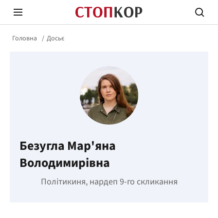
Головна
Досьє
Стоп Політичній Корупції
Чесні
Безугла Мар'яна
Політика
Здор
Володимирівна
Політикиня, нардеп 9-го скликання