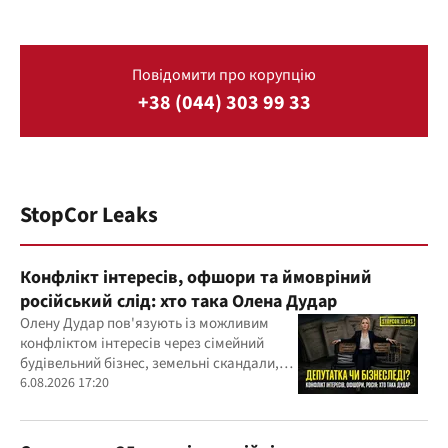
Повідомити про корупцію
+38 (044) 303 99 33
StopCor Leaks
Конфлікт інтересів, офшори та ймовріний
російський слід: хто така Олена Дудар
Олену Дудар пов'язують із можливим
конфліктом інтересів через сімейний
будівельний бізнес, земельні скандали,
судові справи
6.08.2026 17:20