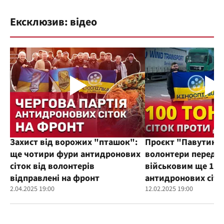
Ексклюзив: відео
Захист від ворожих "пташок":
Проєкт "Павутиння
ще чотири фури антидронових
волонтери переда
сіток від волонтерів
військовим ще 100
відправлені на фронт
антидронових сіто
2.04.2025 19:00
12.02.2025 19:00