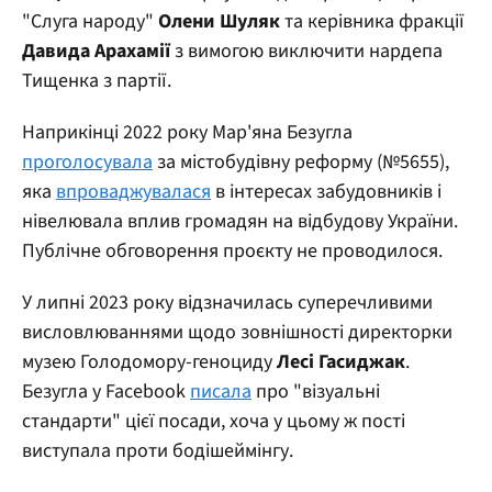
"Слуга народу"
Олени Шуляк
та керівника фракції
Давида Арахамії
з вимогою виключити нардепа
Тищенка з партії.
Наприкінці 2022 року Мар'яна Безугла
проголосувала
за містобудівну реформу (№5655),
яка
впроваджувалася
в інтересах забудовників і
нівелювала вплив громадян на відбудову України.
Публічне обговорення проєкту не проводилося.
У липні 2023 року відзначилась суперечливими
висловлюваннями щодо зовнішності директорки
музею Голодомору-геноциду
Лесі Гасиджак
.
Безугла у Facebook
писала
про "візуальні
стандарти" цієї посади, хоча у цьому ж пості
виступала проти бодішеймінгу.