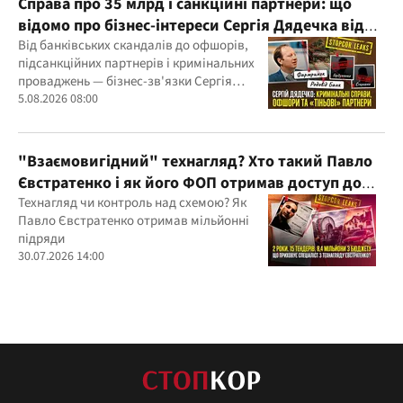
Справа про 35 млрд і санкційні партнери: що
відомо про бізнес-інтереси Сергія Дядечка від
"Родовід Банку" до "ФАРМАСЕЛ"
Від банківських скандалів до офшорів,
підсанкційних партнерів і кримінальних
проваджень — бізнес-зв'язки Сергія
Дядечка й досі простягаються через
5.08.2026 08:00
Україну та кілька іноземних юрисдикцій
"Взаємовигідний" технагляд? Хто такий Павло
Євстратенко і як його ФОП отримав доступ до
бюджетних мільйонів?
Технагляд чи контроль над схемою? Як
Павло Євстратенко отримав мільйонні
підряди
30.07.2026 14:00