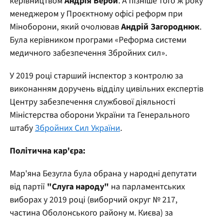
керівництвом
Андрія Верби
. А пізніше того ж року
менеджером у Проєктному офісі реформ при
Міноборони, який очолював
Андрій Загороднюк
.
Була керівником програми «Реформа системи
медичного забезпечення Збройних сил».
У 2019 році старший інспектор з контролю за
виконанням доручень відділу цивільних експертів
Центру забезпечення службової діяльності
Міністерства оборони України та Генерального
штабу
Збройних Сил України
.
Політична кар'єра:
Мар'яна Безугла була обрана у народні депутати
від партії
"Слуга народу"
на парламентських
виборах у 2019 році (виборчий округ № 217,
частина Оболонського району м. Києва) за