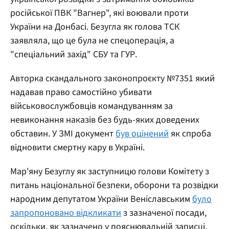
російської ПВК "Вагнер", які воювали проти
України на Донбасі. Безугла як голова ТСК
заявляла, що це була не спецоперація, а
"спеціальний захід" СБУ та ГУР.
Авторка скандального законопроєкту №7351 який
надавав право самостійно убивати
військовослужбовців командуванням за
невиконання наказів без будь-яких доведених
обставин. У ЗМІ документ
був оцінений
як спроба
відновити смертну кару в Україні.
Мар'яну Безуглу як заступницю голови Комітету з
питань національної безпеки, оборони та розвідки
народним депутатом України Веніславським
було
запропоновано відкликати
з зазначеної посади,
оскільки, як зазначено у пояснювальній записці,