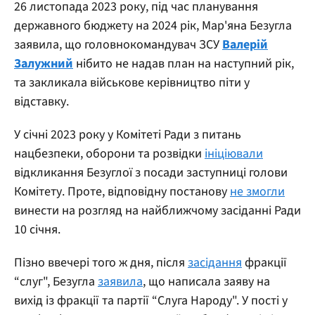
26 листопада 2023 року, під час планування
державного бюджету на 2024 рік, Мар'яна Безугла
заявила, що головнокомандувач ЗСУ
Валерій
Залужний
нібито не надав план на наступний рік,
та закликала військове керівництво піти у
відставку.
У січні 2023 року у Комітеті Ради з питань
нацбезпеки, оборони та розвідки
ініціювали
відкликання Безуглої з посади заступниці голови
Комітету. Проте, відповідну постанову
не змогли
винести на розгляд на найближчому засіданні Ради
10 січня.
Пізно ввечері того ж дня, після
засідання
фракції
“слуг", Безугла
заявила
, що написала заяву на
вихід із фракції та партії “Слуга Народу". У пості у