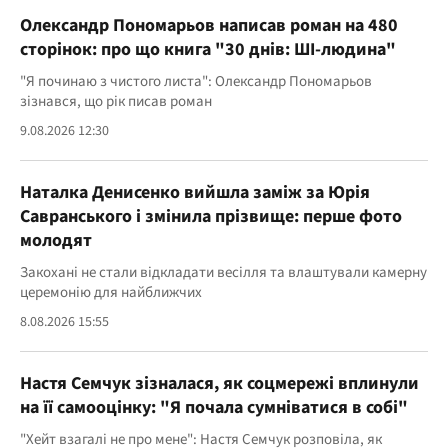
Олександр Пономарьов написав роман на 480
сторінок: про що книга "30 днів: ШІ-людина"
"Я починаю з чистого листа": Олександр Пономарьов
зізнався, що рік писав роман
9.08.2026 12:30
Наталка Денисенко вийшла заміж за Юрія
Савранського і змінила прізвище: перше фото
молодят
Закохані не стали відкладати весілля та влаштували камерну
церемонію для найближчих
8.08.2026 15:55
Настя Семчук зізналася, як соцмережі вплинули
на її самооцінку: "Я почала сумніватися в собі"
"Хейт взагалі не про мене": Настя Семчук розповіла, як