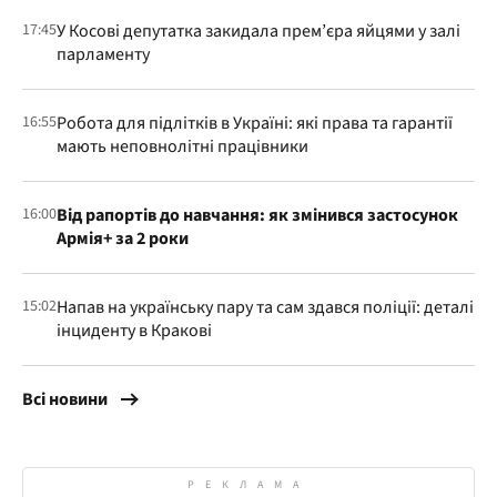
17:45
У Косові депутатка закидала прем’єра яйцями у залі
парламенту
16:55
Робота для підлітків в Україні: які права та гарантії
мають неповнолітні працівники
16:00
Від рапортів до навчання: як змінився застосунок
Армія+ за 2 роки
15:02
Напав на українську пару та сам здався поліції: деталі
інциденту в Кракові
Всі новини