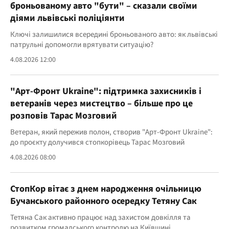
броньованому авто "бути" – сказали своїми
діями львівські поліціянти
Ключі залишилися всередині броньованого авто: як львівські
патрульні допомогли врятувати ситуацію?
4.08.2026 12:00
"Арт-Фронт Ukraine": підтримка захисників і
ветеранів через мистецтво – більше про це
розповів Тарас Мозговий
Ветеран, який пережив полон, створив "Арт-Фронт Ukraine":
до проєкту долучився стопкорівець Тарас Мозговий
4.08.2026 08:00
СтопКор вітає з днем народження очільницю
Бучанського районного осередку Тетяну Сак
Тетяна Сак активно працює над захистом довкілля та
розвитком громадського контролю на Київщині