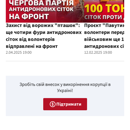
Захист від ворожих "пташок":
Проєкт "Павутиння
ще чотири фури антидронових
волонтери переда
сіток від волонтерів
військовим ще 100
відправлені на фронт
антидронових сіто
2.04.2025 19:00
12.02.2025 19:00
Зробіть свій внесок у викорінення корупції в
Україні!
Підтримати