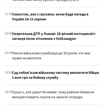
21:36
Спекотно, але з грозами: якою буде погода в
Україні 10-11 серпня
20:48
Смертельна ДТП у Львові: 18-річний мотоцикліст
загинув після зіткнення з Volkswagen
20:00
Пенсія військовослужбовця до 50 років: хто має
право на виплати
19:16
Суд зобов’язав військову частину виплатити бійцю
1 млн грн за бойову службу
18:30
Гроші є, але укриттів немає: чому райони Києва не
використовують кошти на захисні споруди