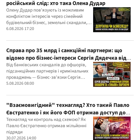
російський слід: хто така Олена Дудар
Олену Дудар пов'язують із можливим
конфліктом інтересів через сімейний
будівельний бізнес, земельні скандали,
судові справи
6.08.2026 17:20
Справа про 35 млрд і санкційні партнери: що
відомо про бізнес-інтереси Сергія Дядечка від
"Родовід Банку" до "ФАРМАСЕЛ"
Від банківських скандалів до офшорів,
підсанкційних партнерів і кримінальних
проваджень — бізнес-зв'язки Сергія
Дядечка й досі простягаються через
5.08.2026 08:00
Україну та кілька іноземних юрисдикцій
"Взаємовигідний" технагляд? Хто такий Павло
Євстратенко і як його ФОП отримав доступ до
бюджетних мільйонів?
Технагляд чи контроль над схемою? Як
Павло Євстратенко отримав мільйонні
підряди
30.07.2026 14:00