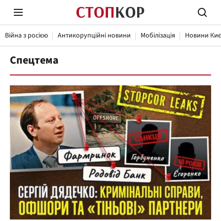
Війна з росією
Антикорупційні новини
Мобілізація
Новини Киє
Спецтема
Стоп Політичній Корупції
Чесні
Політика
Здор