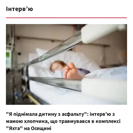
Інтерв’ю
"Я піднімала дитину з асфальту": інтерв'ю з
мамою хлопчика, що травмувався в комплексі
"Яхта" на Осещині