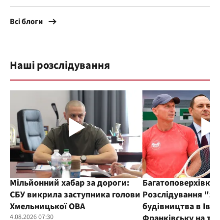
Всі блоги
Наші розслідування
Мільйонний хабар за дороги:
Багатоповерхівка 
СБУ викрила заступника голови
Розслідування "за
Хмельницької ОВА
будівництва в Іван
4.08.2026 07:30
Франківську на тлі