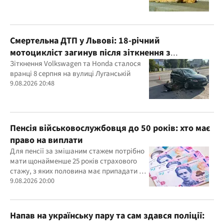
Смертельна ДТП у Львові: 18-річний
мотоцикліст загинув після зіткнення з
Volkswagen
Зіткнення Volkswagen та Honda сталося
вранці 8 серпня на вулиці Луганській
9.08.2026 20:48
Пенсія військовослужбовця до 50 років: хто має
право на виплати
Для пенсії за змішаним стажем потрібно
мати щонайменше 25 років страхового
стажу, з яких половина має припадати на
військову або прирівняну до неї службу
9.08.2026 20:00
Напав на українську пару та сам здався поліції: