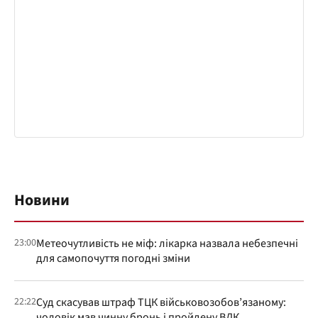
Новини
23:00
Метеочутливість не міф: лікарка назвала небезпечні
для самопочуття погодні зміни
22:22
Суд скасував штраф ТЦК військовозобов’язаному:
чоловік мав чинну бронь і пройдену ВЛК