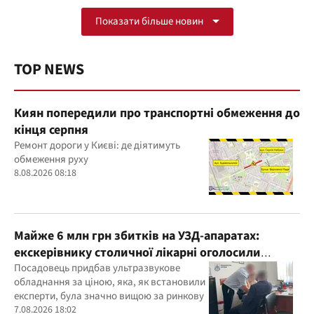
Показати більше новин
TOP NEWS
Киян попередили про транспортні обмеження до
кінця серпня
Ремонт дороги у Києві: де діятимуть
обмеження руху
8.08.2026 08:18
Майже 6 млн грн збитків на УЗД-апаратах:
екскерівнику столичної лікарні оголосили
підозру
Посадовець придбав ультразвукове
обладнання за ціною, яка, як встановили
експерти, була значно вищою за ринкову
7.08.2026 18:02