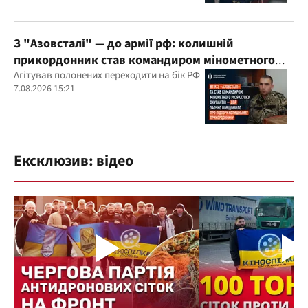
З "Азовсталі" — до армії рф: колишній
прикордонник став командиром мінометного
розрахунку окупантів
Агітував полонених переходити на бік РФ
7.08.2026 15:21
Ексклюзив: відео