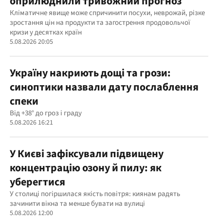
оприлюднили тривожний прогноз
Кліматичне явище може спричинити посухи, неврожай, різке
зростання цін на продукти та загострення продовольчої
кризи у десятках країн
5.08.2026 20:05
Україну накриють дощі та грози:
синоптики назвали дату послаблення
спеки
Від +38° до гроз і граду
5.08.2026 16:21
У Києві зафіксували підвищену
концентрацію озону й пилу: як
уберегтися
У столиці погіршилася якість повітря: киянам радять
зачинити вікна та менше бувати на вулиці
5.08.2026 12:00