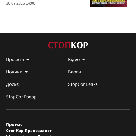
30.07.2026 14:00
Проєкти
Відео
Новини
Блоги
Досьє
StopCor Leaks
StopCor Радар
Про нас
СтопКор Правозахист