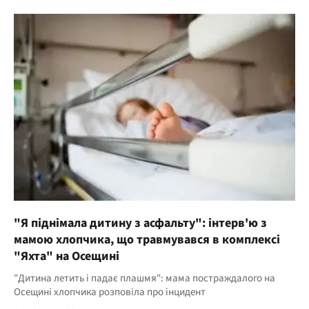
"Я піднімала дитину з асфальту": інтерв'ю з
мамою хлопчика, що травмувався в комплексі
"Яхта" на Осещині
"Дитина летить і падає плашмя": мама постраждалого на
Осещині хлопчика розповіла про інцидент