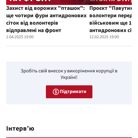
Захист від ворожих "пташок":
Проєкт "Павутиння
ще чотири фури антидронових
волонтери переда
сіток від волонтерів
військовим ще 100
відправлені на фронт
антидронових сіто
2.04.2025 19:00
12.02.2025 19:00
Зробіть свій внесок у викорінення корупції в
Україні!
Підтримати
Інтерв’ю