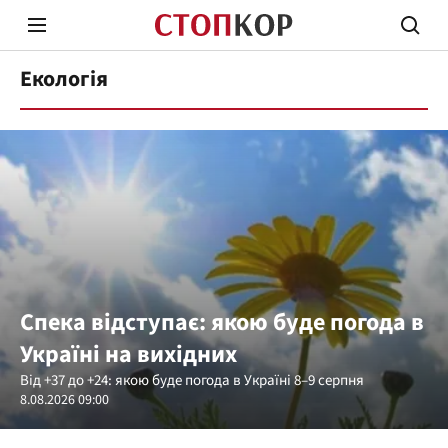
Екологія
Стоп Політичній Корупції
Чесні
Політика
Здор
Спека відступає: якою буде погода в
Україні на вихідних
Від +37 до +24: якою буде погода в Україні 8–9 серпня
8.08.2026 09:00