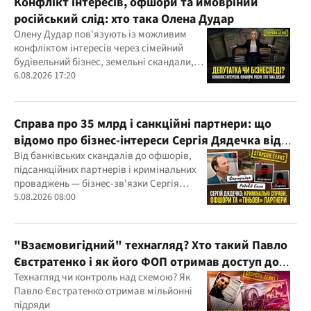
Конфлікт інтересів, офшори та ймовріний
російський слід: хто така Олена Дудар
Олену Дудар пов'язують із можливим
конфліктом інтересів через сімейний
будівельний бізнес, земельні скандали,
судові справи
6.08.2026 17:20
Справа про 35 млрд і санкційні партнери: що
відомо про бізнес-інтереси Сергія Дядечка від
"Родовід Банку" до "ФАРМАСЕЛ"
Від банківських скандалів до офшорів,
підсанкційних партнерів і кримінальних
проваджень — бізнес-зв'язки Сергія
Дядечка й досі простягаються через
5.08.2026 08:00
Україну та кілька іноземних юрисдикцій
"Взаємовигідний" технагляд? Хто такий Павло
Євстратенко і як його ФОП отримав доступ до
бюджетних мільйонів?
Технагляд чи контроль над схемою? Як
Павло Євстратенко отримав мільйонні
підряди