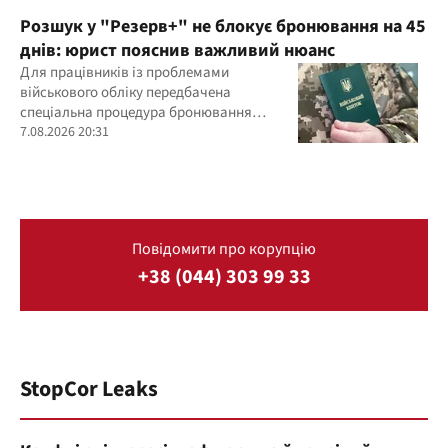
Розшук у "Резерв+" не блокує бронювання на 45
днів: юрист пояснив важливий нюанс
Для працівників із проблемами
військового обліку передбачена
спеціальна процедура бронювання
строком до 45 днів
7.08.2026 20:31
Повідомити про корупцію
+38 (044) 303 99 33
StopCor Leaks