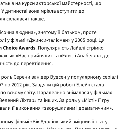
атьків на курси акторської майстерності, що
. У дитинстві вона мріяла вступити до
ля склалася інакше.
Пісочна людина», знятому її батьком, проте
і у фільмі «Джинси-талісман» у 2005 році. Ця
n Choice Awards
. Популярність Лайвлі стрімко
ках, як «Нас прийняли» та «Елвіс і Анабелль», де
тність до перевтілення.
а роль Серени ван дер Вудсен у популярному серіалі
7 по 2012 рік. Завдяки цій роботі Блейк стала
 по всьому світу. Паралельно знімалася у фільмах
елений Ліхтар» та інших. За роль у «Місті» її гру
азвали її виконання «зворушливим і драматичним».
ному фільмі «Вік Адалін», який зміцнив її статус