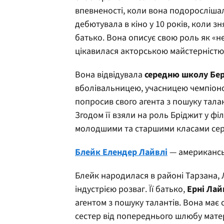
впевненості, коли вона подорослішал
дебютувала в кіно у 10 років, коли зн
батько. Вона описує свою роль як «н
цікавилася акторською майстерністю 
Вона відвідувала
середню школу Бе
вболівальницею, учасницею чемпіонсь
попросив свого агента з пошуку талан
Згодом її взяли на роль Бріджит у фі
молодшими та старшими класами сер
Блейк Елендер Лайвлі
— американсь
Блейк народилася в районі Тарзана, Ло
індустрією розваг. Її батько,
Ерні Лай
агентом з пошуку талантів. Вона має 
сестер від попереднього шлюбу матері