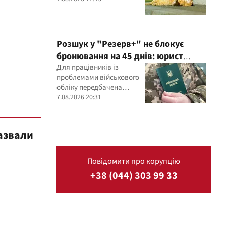
Розшук у "Резерв+" не блокує
бронювання на 45 днів: юрист
пояснив важливий нюанс
Для працівників із
проблемами військового
обліку передбачена
спеціальна процедура
7.08.2026 20:31
бронювання строком до
45 днів
назвали
Повідомити про корупцію
+38 (044) 303 99 33