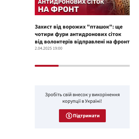
Захист від ворожих "пташок": ще
Про
чотири фури антидронових сіток
вол
від волонтерів відправлені на фронт
100
2.04.2025 19:00
12.02
Зробіть свій внесок у викорінення
корупції в Україні!
Підтримати