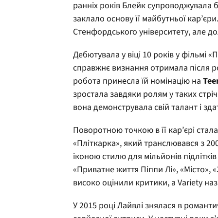
ранніх років Блейк супроводжувала б
заклало основу її майбутньої кар’єри
Стенфордського університету, але до
Дебютувала у віці 10 років у фільмі «
справжнє визнання отримала після рол
робота принесла їй номінацію на
Tee
зростала завдяки ролям у таких стріч
вона демонструвала свій талант і зда
Поворотною точкою в її кар’єрі стал
«Пліткарка», який транслювався з 200
іконою стилю для мільйонів підлітків
«Приватне життя Піппи Лі», «Місто», «З
високо оцінили критики, а Variety н
У 2015 році Лайвлі знялася в романтич