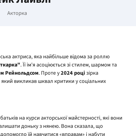
Акторка
ька актриса, яка найбільше відома за роллю
іткарка"
. Її ім'я асоціюється зі стилем, шармом та
ом Рейнольдсом
. Проте у
2024 році
зірка
, який викликав шквал критики у соціальних
атьків на курси акторської майстерності, які вони
залишати доньку з нянею. Вона сказала, що
допомогло їй навчитися «вправам» і набути