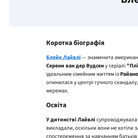
Коротка біографія
Блейк Лайвлі
— знаменита американс
Серени ван дер Вудсен
у серіалі
"Пл
ідеальним сімейним життям із
Райан
опинилася у центрі гучного скандалу
мережах.
Освіта
У дитинстві Лайвлі
супроводжувала б
викладали, оскільки вони не хотіли 
спостереження за навчанням батьків 