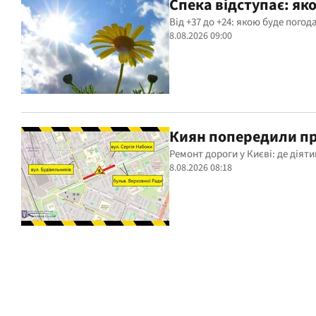
Спека відступає: яко
Від +37 до +24: якою буде погода
8.08.2026 09:00
Киян попередили пр
Ремонт дороги у Києві: де діят
8.08.2026 08:18