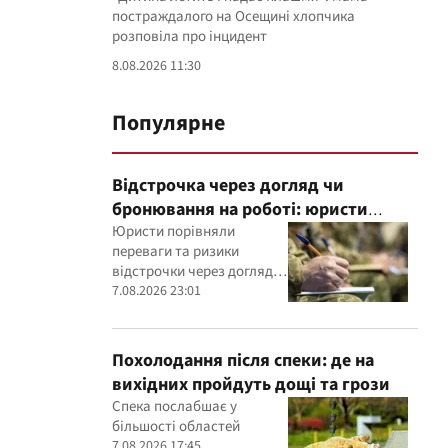
постраждалого на Осещині хлопчика
розповіла про інцидент
8.08.2026 11:30
Популярне
Відстрочка через догляд чи
бронювання на роботі: юристи
пояснили, що надійніше
Юристи порівняли
переваги та ризики
відстрочки через догляд і
бронювання працівника
7.08.2026 23:01
критично важливим
підприємством
Похолодання після спеки: де на
вихідних пройдуть дощі та грози
Спека послабшає у
більшості областей
7.08.2026 17:45