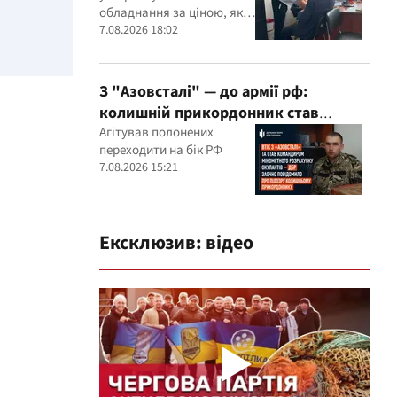
обладнання за ціною, яка,
як встановили експерти,
7.08.2026 18:02
була значно вищою за
ринкову
З "Азовсталі" — до армії рф:
колишній прикордонник став
командиром мінометного
Агітував полонених
переходити на бік РФ
розрахунку окупантів
7.08.2026 15:21
Ексклюзив: відео