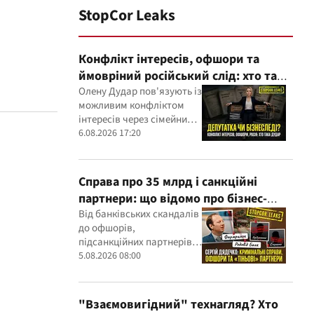
StopCor Leaks
Конфлікт інтересів, офшори та
ймовріний російський слід: хто така
Олена Дудар
Олену Дудар пов'язують із
можливим конфліктом
інтересів через сімейний
будівельний бізнес,
6.08.2026 17:20
земельні скандали, судові
справи
Справа про 35 млрд і санкційні
партнери: що відомо про бізнес-
інтереси Сергія Дядечка від
Від банківських скандалів
до офшорів,
"Родовід Банку" до "ФАРМАСЕЛ"
підсанкційних партнерів і
кримінальних проваджень
5.08.2026 08:00
— бізнес-зв'язки Сергія
Дядечка й досі
простягаються через
"Взаємовигідний" технагляд? Хто
Україну та кілька