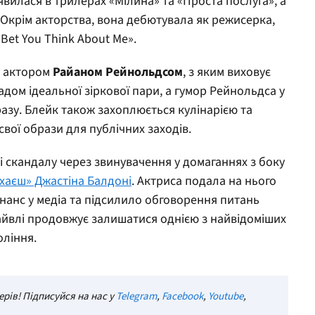
’явилася в трилерах «Мілина» та «Проста послуга», а
». Окрім акторства, вона дебютувала як режисерка,
 Bet You Think About Me».
з актором
Райаном Рейнольдсом
, з яким виховує
адом ідеальної зіркової пари, а гумор Рейнольдса у
азу. Блейк також захоплюється кулінарією та
вої образи для публічних заходів.
і скандалу через звинувачення у домаганнях з боку
хаєш» Джастіна Балдоні
. Актриса подала на нього
нанс у медіа та підсилило обговорення питань
Лайвлі продовжує залишатися однією з найвідоміших
оління.
рів! Підписуйся на нас у
Telegram
,
Facebook
,
Youtube
,