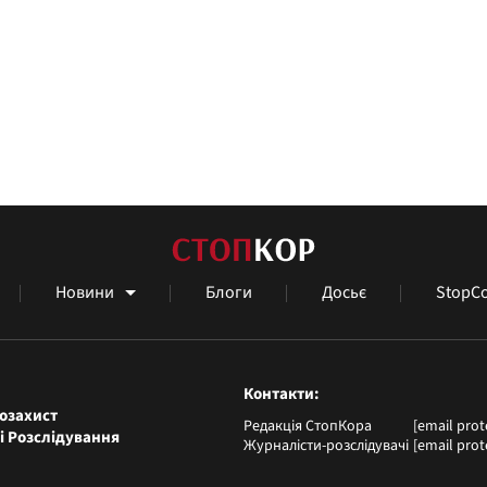
Новини
Блоги
Досьє
StopCo
Контакти
озахист
Редакція СтопКора
[email prot
і Розслідування
Журналісти-розслідувачі
[email prot