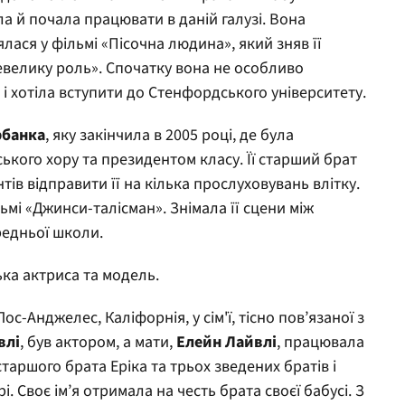
а й почала працювати в даній галузі. Вона
ялася у фільмі «Пісочна людина», який зняв її
евелику роль». Спочатку вона не особливо
і хотіла вступити до Стенфордського університету.
рбанка
, яку закінчила в 2005 році, де була
кого хору та президентом класу. Її старший брат
тів відправити її на кілька прослуховувань влітку.
льмі «Джинси-талісман». Знімала її сцени між
едньої школи.
ка актриса та модель.
с-Анджелес, Каліфорнія, у сім'ї, тісно пов’язаної з
влі
, був актором, а мати,
Елейн Лайвлі
, працювала
старшого брата Еріка та трьох зведених братів і
. Своє ім’я отримала на честь брата своєї бабусі. З