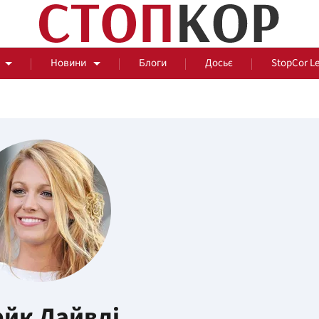
Новини
Блоги
Досьє
StopCor L
За парканом
Події
Сус
йк Лайвлі