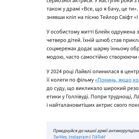
серйозної актриси. У наступні роки з
також у драмі «Все, що я бачу, це ти
знявши кліп на пісню Тейлор Свіфт «I
У особистому житті Блейк одружена 
четверо дітей. Їхній шлюб став прикл
соцмережах додає шарму їхньому обр
модою, часто самостійно створюючи с
У 2024 році Лайвлі опинилася в центр
її колеги по фільму
«Покинь, якщо ко
до суду, що викликало широкий резо
етики у Голлівуді. Попри труднощі, 
і найталановитіших актрис свого пок
Приєднуйся до нашої армії антикорупціоне
Twitter
,
Instagram
і
TikTok
!