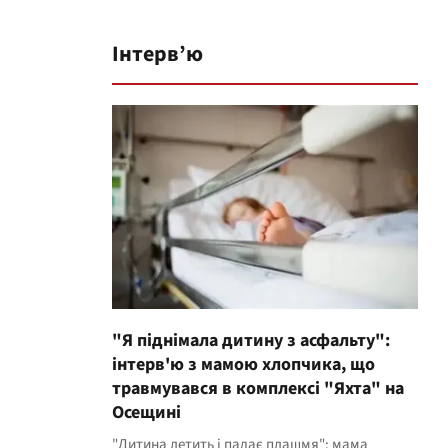
Інтерв’ю
"Я піднімала дитину з асфальту":
інтерв'ю з мамою хлопчика, що
травмувався в комплексі "Яхта" на
Осещині
"Дитина летить і падає плашмя": мама