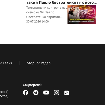
такий Павло Євстратенко і як його
іноземних юрисдикцій
ФОП отримав доступ до бюджетних
Технагляд чи контроль над
схемою? Як Павло
мільйонів?
Євстратенко отримав
мільйонні підряди
30.07.2026 14:00
r Leaks
StopCor Радар
Соцмережі:
ected]
ected]