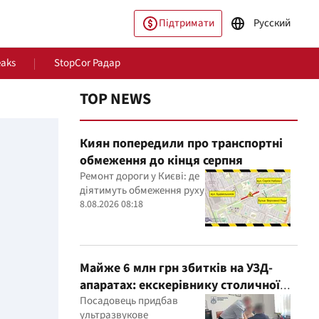
Підтримати
Русский
eaks
StopCor Радар
TOP NEWS
Киян попередили про транспортні
обмеження до кінця серпня
Ремонт дороги у Києві: де
діятимуть обмеження руху
8.08.2026 08:18
пільство
Світ
Майже 6 млн грн збитків на УЗД-
апаратах: екскерівнику столичної
лікарні оголосили підозру
Посадовець придбав
ультразвукове