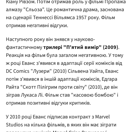
Кіану Рівзом. Потім отримав роль у фільмі Пропажа
алмазу "Сльоза". Це романтична драма, заснована
на сценарії Теннессі Вільямса 1957 року. Фільм
отримав негативні відгуки.
Наступного року він знявся у науково-
фантастичному
трилері "П'ятий вимір" (2009)
.
Реакція на фільм була загалом негативною. У тому
ж році Еванс з'явився в адаптації серії коміксів від
DC Comics "Лузери" (2010) Сільвена Уайта, Еванс
потім з'явився в іншій адаптації коміксів, Едгара
Райта "Скотт Пілігрим проти світу" (2010), де він
зіграв Лукаса Лі. Фільм став "касовою бомбою" і
отримав позитивні відгуки критиків.
У 2010 році Еванс підписав контракт з Marvel
Studios на кілька фільмів, в яких він має зіграти