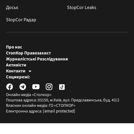
Досьє
StopCor Leaks
StopCor Радар
Про нас
СтопКор Правозахист
Журналістські Розслідування
Активісти
Контакти
Редакція СтопКора
Соцмережі:
[email protected]
Журналісти-розслідувачі
[email protected]
Онлайн-медіа «Стопкор»
Поштова адреса: 03150, м.Київ, вул. Предславинська, буд. 43/2
Власник онлайн-медіа: ГО «СТОПКОР»
[email protected]
Електронна адреса: