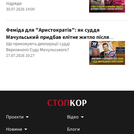
підряди
30.07.2026 14:00
Феміда для "Аристократів": як суддя
Мачульський придбав елітне житло після
вердикту на користь забудовника?
Що приховують декларації судді
Верховного Суду Мачульського?
27.07.2026 10:27
Проєкти
Відео
Новини
Блоги