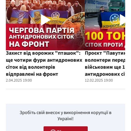
Захист від ворожих "пташок":
Проєкт "Павутиння
ще чотири фури антидронових
волонтери переда
сіток від волонтерів
військовим ще 100
відправлені на фронт
антидронових сіто
2.04.2025 19:00
12.02.2025 19:00
Зробіть свій внесок у викорінення корупції в
Україні!