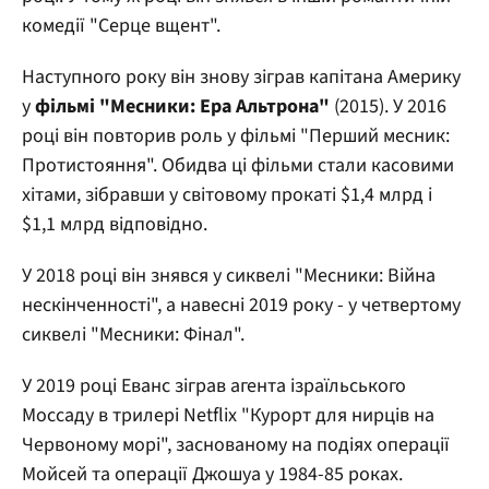
комедії "Серце вщент".
Наступного року він знову зіграв капітана Америку
у
фільмі "Месники: Ера Альтрона"
(2015). У 2016
році він повторив роль у фільмі "Перший месник:
Протистояння". Обидва ці фільми стали касовими
хітами, зібравши у світовому прокаті $1,4 млрд і
$1,1 млрд відповідно.
У 2018 році він знявся у сиквелі "Месники: Війна
нескінченності", а навесні 2019 року - у четвертому
сиквелі "Месники: Фінал".
У 2019 році Еванс зіграв агента ізраїльського
Моссаду в трилері Netflix "Курорт для нирців на
Червоному морі", заснованому на подіях операції
Мойсей та операції Джошуа у 1984-85 роках.