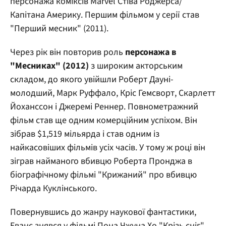
персонажа коміксів Marvel Стіва Роджерса/
Капітана Америку. Першим фільмом у серії став
"Перший месник" (2011).
Через рік він повторив роль
персонажа в
"Месниках" (2012)
з широким акторським
складом, до якого увійшли Роберт Дауні-
молодший, Марк Руффало, Кріс Гемсворт, Скарлетт
Йоханссон і Джеремі Реннер. Повнометражний
фільм став ще одним комерційним успіхом. Він
зібрав $1,519 мільярда і став одним із
найкасовіших фільмів усіх часів. У тому ж році він
зіграв найманого вбивцю Роберта Пронджа в
біографічному фільмі "Крижаний" про вбивцю
Річарда Куклінського.
Повернувшись до жанру наукової фантастики,
Еванс знявся у фільмі Пона Чжуна Хо "Крізь сніг"