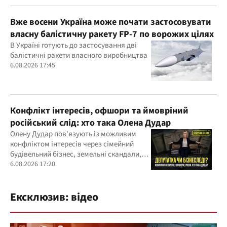
Вже восени Україна може почати застосовувати
власну балістичну ракету FP-7 по ворожих цілях
В Україні готують до застосування дві
балістичні ракети власного виробництва
6.08.2026 17:45
Конфлікт інтересів, офшори та ймовріний
російський слід: хто така Олена Дудар
Олену Дудар пов'язують із можливим
конфліктом інтересів через сімейний
будівельний бізнес, земельні скандали,
судові справи
6.08.2026 17:20
Ексклюзив: відео