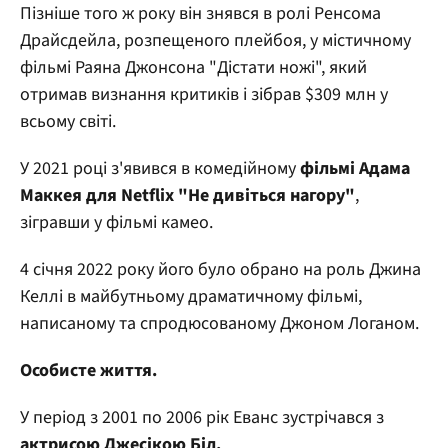
Пізніше того ж року він знявся в ролі Ренсома
Драйсдейла, розпещеного плейбоя, у містичному
фільмі Раяна Джонсона "Дістати ножі", який
отримав визнання критиків і зібрав $309 млн у
всьому світі.
У 2021 році з'явився в комедійному
фільмі Адама
Маккея для Netflix "Не дивіться нагору"
,
зігравши у фільмі камео.
4 січня 2022 року його було обрано на роль Джина
Келлі в майбутньому драматичному фільмі,
написаному та спродюсованому Джоном Логаном.
Особисте життя.
У період з 2001 по 2006 рік Еванс зустрічався з
актрисою Джесікою Біл.