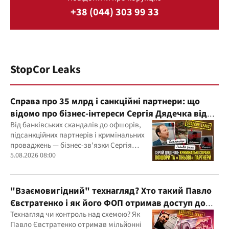
+38 (044) 303 99 33
StopCor Leaks
Справа про 35 млрд і санкційні партнери: що
відомо про бізнес-інтереси Сергія Дядечка від
"Родовід Банку" до "ФАРМАСЕЛ"
Від банківських скандалів до офшорів,
підсанкційних партнерів і кримінальних
проваджень — бізнес-зв'язки Сергія
Дядечка й досі простягаються через
5.08.2026 08:00
Україну та кілька іноземних юрисдикцій
"Взаємовигідний" технагляд? Хто такий Павло
Євстратенко і як його ФОП отримав доступ до
бюджетних мільйонів?
Технагляд чи контроль над схемою? Як
Павло Євстратенко отримав мільйонні