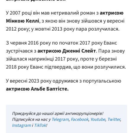
У 2007 році він мав нетривалий роман з
актрисою
Мінкою Келлі
, з якою він знову зійшовся у вересні
2012 року; у жовтні 2013 року пара розлучилася.
З червня 2016 року по початок 2017 року Еванс
зустрічався з
актрисою Дженні Слейт
. Пара знову
зійшлася наприкінці 2017 року, проте у березні
2018 року Еванс підтвердив, що вони розлучилися.
У вересні 2023 року одружився з португальською
актрисою Альбе Баптісте.
Приєднуйся до нашої армії антикорупціонерів!
Підписуйся на нас у
Telegram
,
Facebook
,
Youtube
,
Twitter
,
Instagram
і
TikTok
!