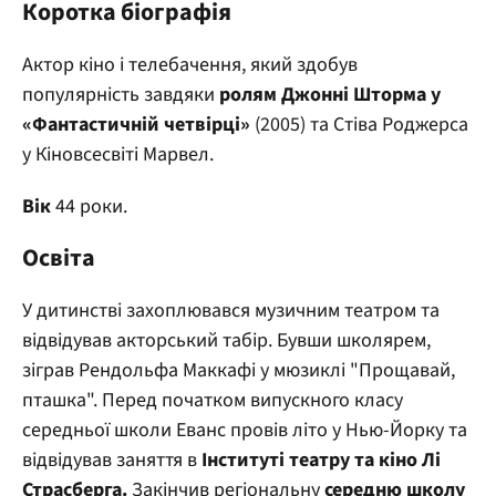
Коротка біографія
Актор кіно і телебачення, який здобув
популярність завдяки
ролям Джонні Шторма у
«Фантастичній четвірці»
(2005) та Стіва Роджерса
у Кіновсесвіті Марвел.
Вік
44 роки.
Освіта
У дитинстві захоплювався музичним театром та
відвідував акторський табір. Бувши школярем,
зіграв Рендольфа Маккафі у мюзиклі "Прощавай,
пташка". Перед початком випускного класу
середньої школи Еванс провів літо у Нью-Йорку та
відвідував заняття в
Інституті театру та кіно Лі
Страсберга.
Закінчив регіональну
середню школу