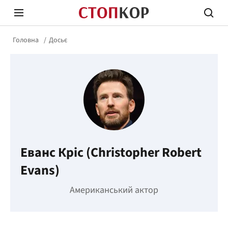
Головна
Досьє
Стоп Політичній Корупції
Чесні
Еванс Кріс (Christopher Robert
Політика
Здор
Evans)
Американський актор