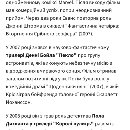
однойменному коміксі Marvel. Після виходу фільм
мав комерційний успіх, попри неоднозначний
прийом. Через два роки Еванс повторив роль
Джонні Шторма в сиквелі "Фантастична четвірка:
Вторгнення Срібного серфера" (2007).
У 2007 році знявся в науково-фантастичному
трилері Денні Бойла "Пекло"
про групу
астронавтів, які виконують небезпечну місію з
відродження вмираючого сонця. Фільм отримав
загалом позитивні відгуки. Потім була роль у
комедійній драмі "Щоденники няні" (2007), в якій
Кріс зіграв бойфренда головної героїні Скарлетт
Йоханссон.
У 2008 році він зіграв роль детектива
Пола
Дисканта у трилері "Королі вулиць"
разом із