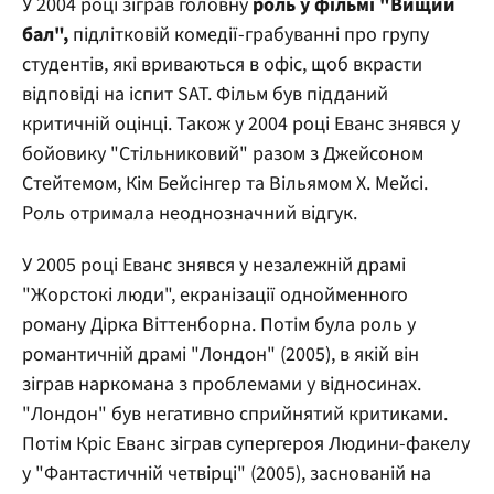
У 2004 році зіграв головну
роль у фільмі "Вищий
бал",
підлітковій комедії-грабуванні про групу
студентів, які вриваються в офіс, щоб вкрасти
відповіді на іспит SAT. Фільм був підданий
критичній оцінці. Також у 2004 році Еванс знявся у
бойовику "Стільниковий" разом з Джейсоном
Стейтемом, Кім Бейсінгер та Вільямом Х. Мейсі.
Роль отримала неоднозначний відгук.
У 2005 році Еванс знявся у незалежній драмі
"Жорстокі люди", екранізації однойменного
роману Дірка Віттенборна. Потім була роль у
романтичній драмі "Лондон" (2005), в якій він
зіграв наркомана з проблемами у відносинах.
"Лондон" був негативно сприйнятий критиками.
Потім Кріс Еванс зіграв супергероя Людини-факелу
у "Фантастичній четвірці" (2005), заснованій на