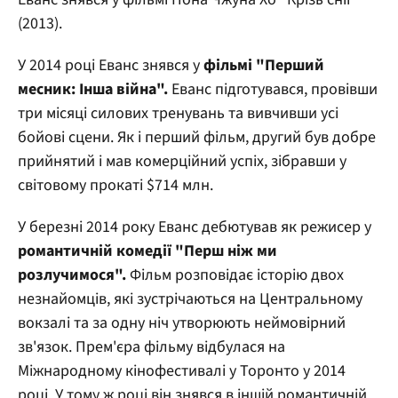
(2013).
У 2014 році Еванс знявся у
фільмі "Перший
месник: Інша війна".
Еванс підготувався, провівши
три місяці силових тренувань та вивчивши усі
бойові сцени. Як і перший фільм, другий був добре
прийнятий і мав комерційний успіх, зібравши у
світовому прокаті $714 млн.
У березні 2014 року Еванс дебютував як режисер у
романтичній комедії "Перш ніж ми
розлучимося".
Фільм розповідає історію двох
незнайомців, які зустрічаються на Центральному
вокзалі та за одну ніч утворюють неймовірний
зв'язок. Прем'єра фільму відбулася на
Міжнародному кінофестивалі у Торонто у 2014
році. У тому ж році він знявся в іншій романтичній