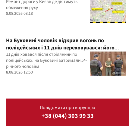
Ремонт дороги у Києві: де діятимуть
обмеження руху
8.08.2026 08:18
На Буковині чоловік відкрив вогонь по
поліцейських і 11 днів переховувався: його
затримали
11 днів ховався після стрілянини по
поліцейських: на Буковині затримали 54-
річного чоловіка
8.08.2026 12:50
Повідомити про корупцію
+38 (044) 303 99 33