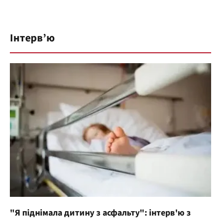
Інтерв’ю
"Я піднімала дитину з асфальту": інтерв'ю з