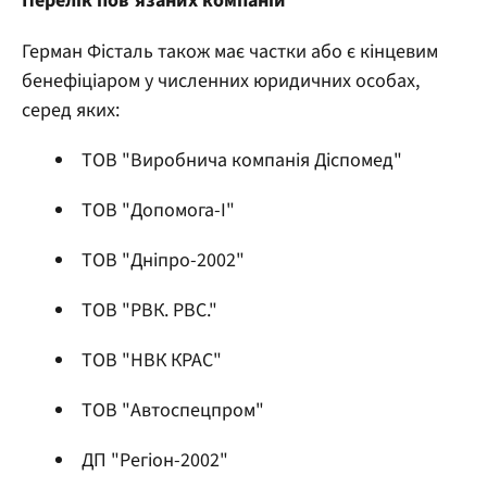
Перелік пов’язаних компаній
Герман Фісталь також має частки або є кінцевим
бенефіціаром у численних юридичних особах,
серед яких:
ТОВ "Виробнича компанія Діспомед"
ТОВ "Допомога-І"
ТОВ "Дніпро-2002"
ТОВ "РВК. РВС."
ТОВ "НВК КРАС"
ТОВ "Автоспецпром"
ДП "Регіон-2002"