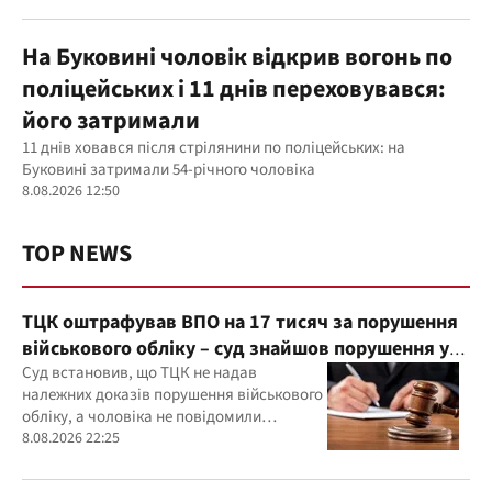
На Буковині чоловік відкрив вогонь по
поліцейських і 11 днів переховувався:
його затримали
11 днів ховався після стрілянини по поліцейських: на
Буковині затримали 54-річного чоловіка
8.08.2026 12:50
TOP NEWS
ТЦК оштрафував ВПО на 17 тисяч за порушення
військового обліку – суд знайшов порушення у
діях ТЦК
Суд встановив, що ТЦК не надав
належних доказів порушення військового
обліку, а чоловіка не повідомили
належним чином про дату та місце
8.08.2026 22:25
розгляду справи