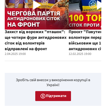
Захист від ворожих "пташок":
Проєкт "Павутиння
ще чотири фури антидронових
волонтери переда
сіток від волонтерів
військовим ще 100
відправлені на фронт
антидронових сіто
2.04.2025 19:00
12.02.2025 19:00
Зробіть свій внесок у викорінення корупції в
Україні!
Підтримати