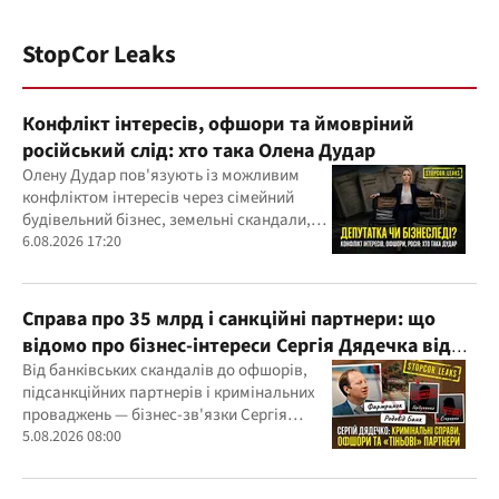
StopCor Leaks
Конфлікт інтересів, офшори та ймовріний
російський слід: хто така Олена Дудар
Олену Дудар пов'язують із можливим
конфліктом інтересів через сімейний
будівельний бізнес, земельні скандали,
судові справи
6.08.2026 17:20
Справа про 35 млрд і санкційні партнери: що
відомо про бізнес-інтереси Сергія Дядечка від
"Родовід Банку" до "ФАРМАСЕЛ"
Від банківських скандалів до офшорів,
підсанкційних партнерів і кримінальних
проваджень — бізнес-зв'язки Сергія
Дядечка й досі простягаються через
5.08.2026 08:00
Україну та кілька іноземних юрисдикцій