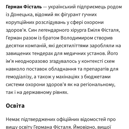
Герман Фісталь
— український підприємець родом
із Донецька, відомий як фігурант гучних
корупційних розслідувань у сфері охорони
здоров’я. Син легендарного хірурга Еміля Фісталя,
Герман разом із братом Володимиром створив
десятки компаній, які десятиліттями заробляли на
завищених тендерах для медичних установ. Його
ім’я неодноразово згадувалось у контексті схем
навколо поставок обладнання та препаратів для
гемодіалізу, а також у махінаціях з бюджетами
системи охорони здоров’я як на регіональному,
так і на державному рівнях.
Освіта
Немає підтверджених офіційних відомостей про
вищу освіту Германа Фісталя. Ймовірно, вищої