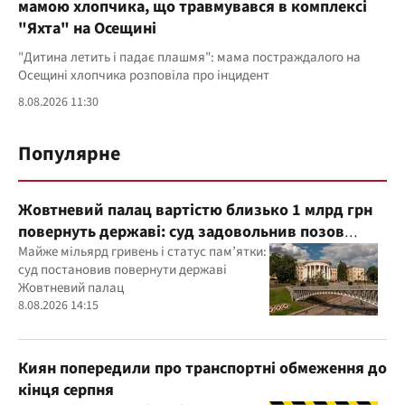
мамою хлопчика, що травмувався в комплексі
"Яхта" на Осещині
"Дитина летить і падає плашмя": мама постраждалого на
Осещині хлопчика розповіла про інцидент
8.08.2026 11:30
Популярне
Жовтневий палац вартістю близько 1 млрд грн
повернуть державі: суд задовольнив позов
прокуратури
Майже мільярд гривень і статус пам’ятки:
суд постановив повернути державі
Жовтневий палац
8.08.2026 14:15
Киян попередили про транспортні обмеження до
кінця серпня