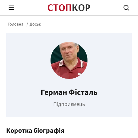
Головна
Досьє
Стоп Політичній Корупції
Чесні
Герман Фісталь
Політика
Здор
Підприємець
Коротка біографія