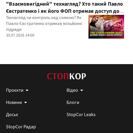
"Взаємовигідний" технагляд? Хто такий Павло
Євстратенко і як його ФОП отримав доступ до
бюджетних мільйонів?
Технагляд чи контроль над схемою? Як
Павло Євстратенко отримав мільйонні
підряди
30.07.2026 14:00
Проєкти
Відео
Новини
Блоги
Досьє
StopCor Leaks
StopCor Радар