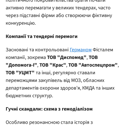
політичного покровительства брати почали
активно перемагати у великих тендерах, часто
через підставні фірми або створюючи фіктивну
конкуренцію.
Компанії та тендерні перемоги
Засновані та контрольовані
Германом
Фісталем
компанії, зокрема
ТОВ "Диспомед"
,
ТОВ
"Допомога-І"
,
ТОВ "Крас"
,
ТОВ "Автоспецпром"
,
ТОВ "УЦМТ"
та інші, регулярно ставали
переможцями закупівель від МОЗ, обласних
департаментів охорони здоров’я, КМДА та інших
бюджетних структур.
Гучні скандали: схема з гемодіалізом
Особливо резонансною стала історія з