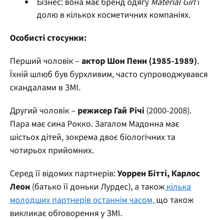
Бізнес: вона має бренд одягу
Material Girl
і
долю в кількох косметичних компаніях.
Особисті стосунки:
Перший чоловік –
актор Шон Пенн (1985-1989)
.
Їхній шлюб був бурхливим, часто супроводжувався
скандалами в ЗМІ.
Другий чоловік –
режисер Гай Річі
(2000-2008).
Пара має сина Рокко. Загалом Мадонна має
шістьох дітей, зокрема двоє біологічних та
чотирьох прийомних.
Серед її відомих партнерів:
Уоррен Бітті, Карлос
Леон
(батько її доньки Лурдес), а також
кілька
молодших партнерів останнім часом,
що також
викликає обговорення у ЗМІ.