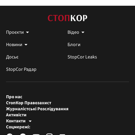
Проєкти
Відео
Новини
Блоги
Досьє
StopCor Leaks
StopCor Радар
Про нас
СтопКор Правозахист
Журналістські Розслідування
Активісти
Контакти
Редакція СтопКора
Соцмережі:
[email protected]
Журналісти-розслідувачі
[email protected]