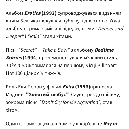
Альбом
Erotica
(1992)
супроводжувався виданням
книги
Sex
, яка шокувала публіку відвертістю. Хоча
альбом отримав змішані відгуки, треки
"Deeper and
Deeper"
і
"Rain"
стали хітами.
Пісні
"Secret"
і
"Take a Bow"
з альбому
Bedtime
Stories
(1994)
продемонстрували м'якший стиль.
Take a Bow
трималася на першому місці Billboard
Hot 100 цілих сім тижнів.
Роль Еви Перон у фільмі
Evita
(1996)
принесла
Мадонні
"Золотий глобус"
. Саундтрек до фільму,
зокрема пісня
"Don't Cry for Me Argentina"
, став
хітом.
Один із найкращих альбомів у її кар’єрі це
Ray of