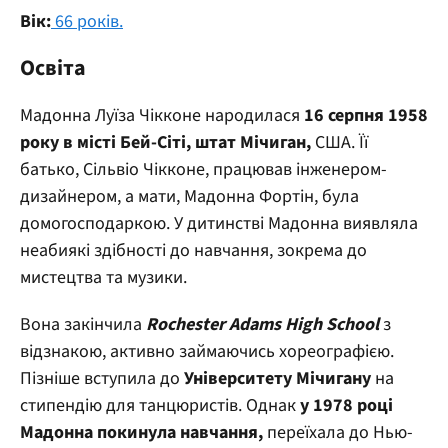
Вік:
66 років.
Освіта
Мадонна Луїза Чікконе народилася
16 серпня 1958
року в місті Бей-Сіті, штат Мічиган,
США. Її
батько, Сільвіо Чікконе, працював інженером-
дизайнером, а мати, Мадонна Фортін, була
домогосподаркою. У дитинстві Мадонна виявляла
неабиякі здібності до навчання, зокрема до
мистецтва та музики.
Вона закінчила
Rochester Adams High School
з
відзнакою, активно займаючись хореографією.
Пізніше вступила до
Університету Мічигану
на
стипендію для танцюристів. Однак
у 1978 році
Мадонна покинула навчання,
переїхала до Нью-