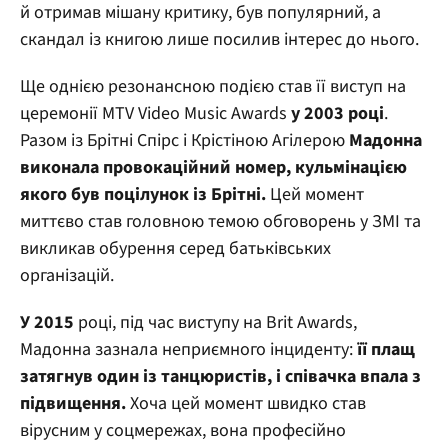
й отримав мішану критику, був популярний, а
скандал із книгою лише посилив інтерес до нього.
Ще однією резонансною подією став її виступ на
церемонії MTV Video Music Awards
у 2003 році
.
Разом із Брітні Спірс і Крістіною Агілерою
Мадонна
виконала провокаційний номер, кульмінацією
якого був поцілунок із Брітні.
Цей момент
миттєво став головною темою обговорень у ЗМІ та
викликав обурення серед батьківських
організацій.
У 2015
році, під час виступу на Brit Awards,
Мадонна зазнала неприємного інциденту:
її плащ
затягнув один із танцюристів, і співачка впала з
підвищення.
Хоча цей момент швидко став
вірусним у соцмережах, вона професійно