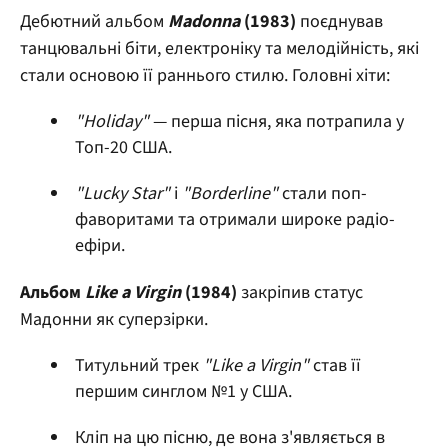
Дебютний альбом
Madonna
(1983)
поєднував
танцювальні біти, електроніку та мелодійність, які
стали основою її раннього стилю. Головні хіти:
"Holiday"
— перша пісня, яка потрапила у
Топ-20 США.
"Lucky Star"
і
"Borderline"
стали поп-
фаворитами та отримали широке радіо-
ефіри.
Альбом
Like a Virgin
(1984)
закріпив статус
Мадонни як суперзірки.
Титульний трек
"Like a Virgin"
став її
першим синглом №1 у США.
Кліп на цю пісню, де вона з'являється в