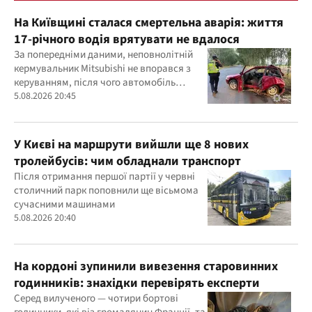
На Київщині сталася смертельна аварія: життя
17-річного водія врятувати не вдалося
За попередніми даними, неповнолітній
кермувальник Mitsubishi не впорався з
керуванням, після чого автомобіль
врізався у дерево
5.08.2026 20:45
У Києві на маршрути вийшли ще 8 нових
тролейбусів: чим обладнали транспорт
Після отримання першої партії у червні
столичний парк поповнили ще вісьмома
сучасними машинами
5.08.2026 20:40
На кордоні зупинили вивезення старовинних
годинників: знахідки перевірять експерти
Серед вилученого — чотири бортові