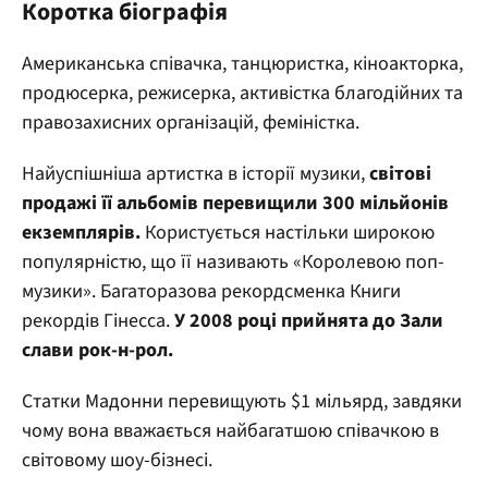
Коротка біографія
Американська співачка, танцюристка, кіноакторка,
продюсерка, режисерка, активістка благодійних та
правозахисних організацій, феміністка.
Найуспішніша артистка в історії музики,
світові
продажі її альбомів перевищили 300 мільйонів
екземплярів.
Користується настільки широкою
популярністю, що її називають «Королевою поп-
музики». Багаторазова рекордсменка Книги
рекордів Гінесса.
У 2008 році прийнята до Зали
слави рок-н-рол.
Статки Мадонни перевищують $1 мільярд, завдяки
чому вона вважається найбагатшою співачкою в
світовому шоу-бізнесі.