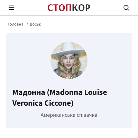
Головна
Досьє
Стоп Політичній Корупції
Чесні
Мадонна (Madonna Louise
Політика
Здор
Veronica Ciccone)
Американська співачка