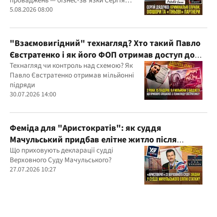
проваджень — бізнес-зв'язки Сергія
Дядечка й досі простягаються через
5.08.2026 08:00
Україну та кілька іноземних юрисдикцій
"Взаємовигідний" технагляд? Хто такий Павло
Євстратенко і як його ФОП отримав доступ до
бюджетних мільйонів?
Технагляд чи контроль над схемою? Як
Павло Євстратенко отримав мільйонні
підряди
30.07.2026 14:00
Феміда для "Аристократів": як суддя
Мачульський придбав елітне житло після
вердикту на користь забудовника?
Що приховують декларації судді
Верховного Суду Мачульського?
27.07.2026 10:27