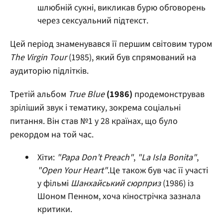
шлюбній сукні, викликав бурю обговорень
через сексуальний підтекст.
Цей період знаменувався її першим світовим туром
The Virgin Tour
(1985), який був спрямований на
аудиторію підлітків.
Третій альбом
True Blue
(1986)
продемонстрував
зріліший звук і тематику, зокрема соціальні
питання. Він став №1 у 28 країнах, що було
рекордом на той час.
Хіти:
"Papa Don’t Preach"
,
"La Isla Bonita"
,
"Open Your Heart"
.Це також був час її участі
у фільмі
Шанхайський сюрприз
(1986) із
Шоном Пенном, хоча кінострічка зазнала
критики.