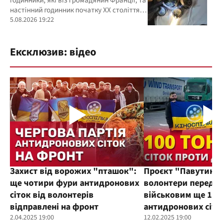
годинники, які віз громадянин Франції, та
настінний годинник початку ХХ століття,
знайдений в автомобілі українця
5.08.2026 19:22
Ексклюзив: відео
Захист від ворожих "пташок":
Проєкт "Павутиння
ще чотири фури антидронових
волонтери переда
сіток від волонтерів
військовим ще 100
відправлені на фронт
антидронових сіто
2.04.2025 19:00
12.02.2025 19:00