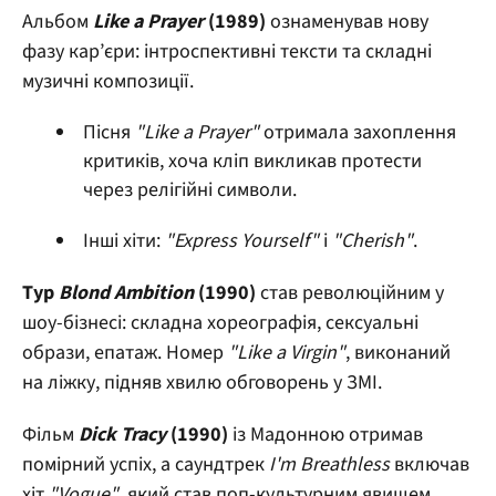
Альбом
Like a Prayer
(1989)
ознаменував нову
фазу кар’єри: інтроспективні тексти та складні
музичні композиції.
Пісня
"Like a Prayer"
отримала захоплення
критиків, хоча кліп викликав протести
через релігійні символи.
Інші хіти:
"Express Yourself"
і
"Cherish"
.
Тур
Blond Ambition
(1990)
став революційним у
шоу-бізнесі: складна хореографія, сексуальні
образи, епатаж. Номер
"Like a Virgin"
, виконаний
на ліжку, підняв хвилю обговорень у ЗМІ.
Фільм
Dick Tracy
(1990)
із Мадонною отримав
помірний успіх, а саундтрек
I'm Breathless
включав
хіт
"Vogue"
, який став поп-культурним явищем.