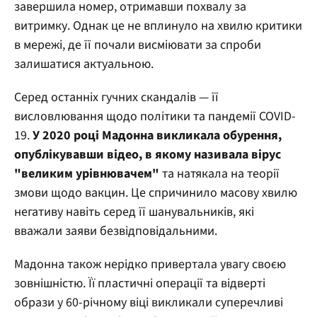
завершила номер, отримавши похвалу за
витримку. Однак це не вплинуло на хвилю критики
в мережі, де її почали висміювати за спроби
залишатися актуальною.
Серед останніх гучних скандалів — її
висловлювання щодо політики та пандемії COVID-
19.
У 2020 році Мадонна викликала обурення,
опублікувавши відео, в якому називала вірус
"великим урівнювачем"
та натякала на теорії
змови щодо вакцин. Це спричинило масову хвилю
негативу навіть серед її шанувальників, які
вважали заяви безвідповідальними.
Мадонна також нерідко привертала увагу своєю
зовнішністю. Її пластичні операції та відверті
образи у 60-річному віці викликали суперечливі