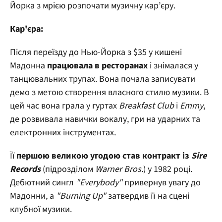
Йорка з мрією розпочати музичну кар’єру.
Кар'єра:
Після переїзду до Нью-Йорка з $35 у кишені
Мадонна
працювала в ресторанах
і знімалася у
танцювальних трупах. Вона почала записувати
демо з метою створення власного стилю музики. В
цей час вона грала у гуртах
Breakfast Club
і
Emmy
,
де розвивала навички вокалу, гри на ударних та
електронних інструментах.
Її
першою великою угодою став контракт із
Sire
Records
(підрозділом
Warner Bros.
) у 1982 році.
Дебютний сингл
"Everybody"
привернув увагу до
Мадонни, а
"Burning Up"
затвердив її на сцені
клубної музики.