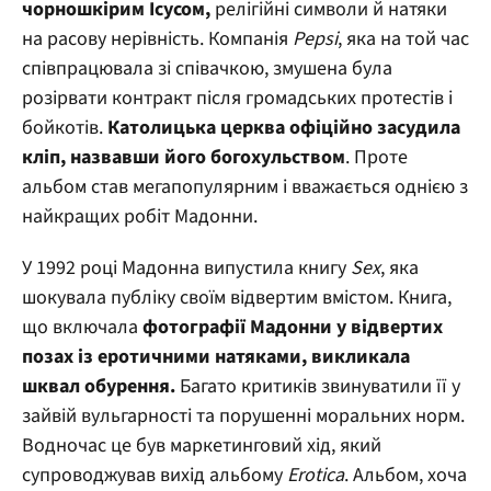
чорношкірим Ісусом,
релігійні символи й натяки
на расову нерівність. Компанія
Pepsi
, яка на той час
співпрацювала зі співачкою, змушена була
розірвати контракт після громадських протестів і
бойкотів.
Католицька церква офіційно засудила
кліп, назвавши його богохульством
. Проте
альбом став мегапопулярним і вважається однією з
найкращих робіт Мадонни.
У 1992 році Мадонна випустила книгу
Sex
, яка
шокувала публіку своїм відвертим вмістом. Книга,
що включала
фотографії Мадонни у відвертих
позах із еротичними натяками, викликала
шквал обурення.
Багато критиків звинуватили її у
зайвій вульгарності та порушенні моральних норм.
Водночас це був маркетинговий хід, який
супроводжував вихід альбому
Erotica
. Альбом, хоча