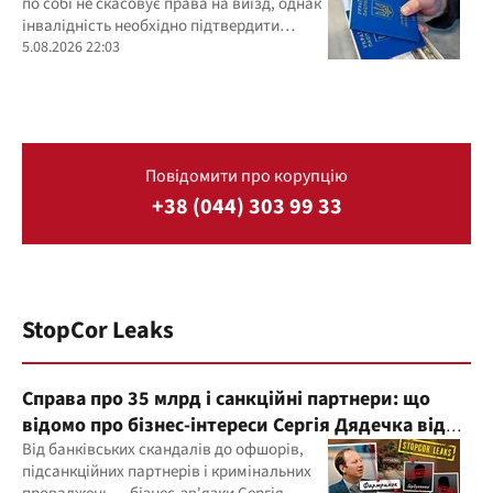
по собі не скасовує права на виїзд, однак
інвалідність необхідно підтвердити
документально
5.08.2026 22:03
Повідомити про корупцію
+38 (044) 303 99 33
StopCor Leaks
Справа про 35 млрд і санкційні партнери: що
відомо про бізнес-інтереси Сергія Дядечка від
"Родовід Банку" до "ФАРМАСЕЛ"
Від банківських скандалів до офшорів,
підсанкційних партнерів і кримінальних