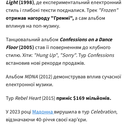
Light
(1998)
, де експериментальний електронний
стиль і глибокі тексти поєдналися. Трек
"Frozen"
отримав нагороду "Греммі",
а сам альбом
вплинув на поп-музику.
Танцювальний альбом
Confessions on a Dance
Floor
(2005)
став її поверненням до клубного
стилю. Хіти:
"Hung Up"
,
"Sorry"
. Тур
Confessions
встановив нові рекорди продажів.
Альбом
MDNA
(2012) демонстрував вплив сучасної
електронної музики.
Тур
Rebel Heart
(2015)
приніс $169 мільйонів.
У 2023 році
Мадонна
вирушила в тур
Celebration
,
відзначаючи 40-річчя своєї кар’єри.