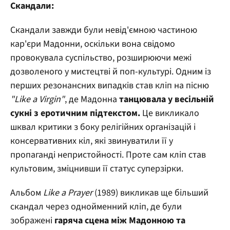
Скандали:
Скандали завжди були невід'ємною частиною
кар'єри Мадонни, оскільки вона свідомо
провокувала суспільство, розширюючи межі
дозволеного у мистецтві й поп-культурі. Одним із
перших резонансних випадків став кліп на пісню
"Like a Virgin"
, де Мадонна
танцювала у весільній
сукні з еротичним підтекстом.
Це викликало
шквал критики з боку релігійних організацій і
консервативних кіл, які звинуватили її у
пропаганді непристойності. Проте сам кліп став
культовим, зміцнивши її статус суперзірки.
Альбом
Like a Prayer
(1989) викликав ще більший
скандал через однойменний кліп, де були
зображені
гаряча сцена між Мадонною та