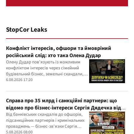
StopCor Leaks
Конфлікт інтересів, офшори та ймовріний
російський слід: хто така Олена Дудар
Олену Дудар пов'язують із можливим
конфліктом інтересів через сімейний
будівельний бізнес, земельні скандали,
судові справи
6.08.2026 17:20
Справа про 35 млрд і санкційні партнери: що
відомо про бізнес-інтереси Сергія Дядечка від
"Родовід Банку" до "ФАРМАСЕЛ"
Від банківських скандалів до офшорів,
підсанкційних партнерів і кримінальних
проваджень — бізнес-зв'язки Сергія
Дядечка й досі простягаються через
5.08.2026 08:00