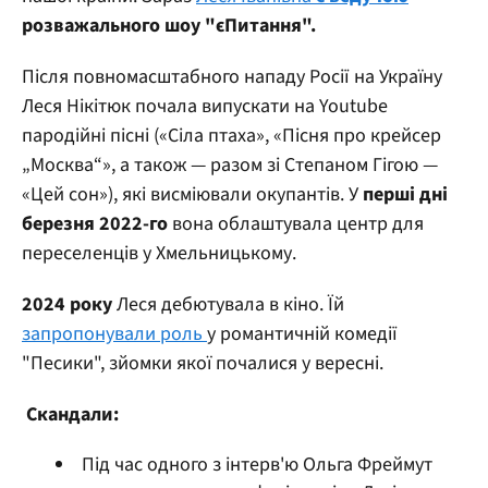
розважального шоу "єПитання".
Після повномасштабного нападу Росії на Україну
Леся Нікітюк почала випускати на Youtube
пародійні пісні («Сіла птаха», «Пісня про крейсер
„Москва“», а також — разом зі Степаном Гігою —
«Цей сон»), які висміювали окупантів. У
перші дні
березня 2022-го
вона облаштувала центр для
переселенців у Хмельницькому.
2024 року
Леся дебютувала в кіно. Їй
запропонували роль
у романтичній комедії
"Песики", зйомки якої почалися у вересні.
Скандали:
Під час одного з інтерв'ю Ольга Фреймут