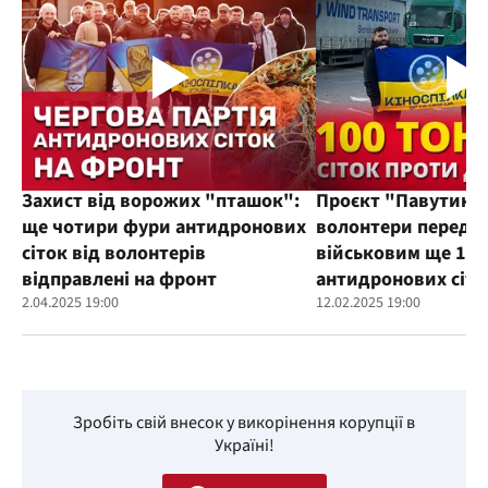
Захист від ворожих "пташок":
Проєкт "Павутиння
ще чотири фури антидронових
волонтери переда
сіток від волонтерів
військовим ще 100
відправлені на фронт
антидронових сіто
2.04.2025 19:00
12.02.2025 19:00
Зробіть свій внесок у викорінення корупції в
Україні!