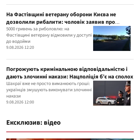
На Фастівщині ветерану оборони Києва не
дозволили рибалити: чоловік заявив про
погрози
5000 гривень за риболовлю: на
Фастівщині ветерану відмовили у доступі
до водойми
9.08.2026 12:20
Погрожують кримінальною відповідальністю і
дають злочинні накази: Нацполіція б’є на сполох
Шахраї вже не просто виманюють гроші:
українців змушують виконувати злочинні
накази
9.08.2026 12:00
Ексклюзив: відео