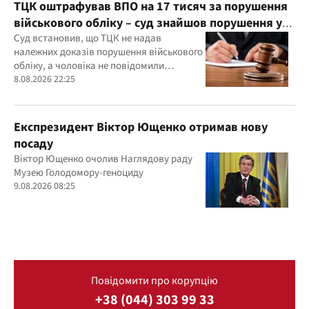
ТЦК оштрафував ВПО на 17 тисяч за порушення
військового обліку – суд знайшов порушення у
діях ТЦК
Суд встановив, що ТЦК не надав
належних доказів порушення військового
обліку, а чоловіка не повідомили
належним чином про дату та місце
8.08.2026 22:25
розгляду справи
Експрезидент Віктор Ющенко отримав нову
посаду
Віктор Ющенко очолив Наглядову раду
Музею Голодомору-геноциду
9.08.2026 08:25
Повідомити про корупцію
+38 (044) 303 99 33