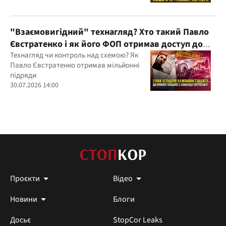
Україну та кілька іноземних юрисдикцій
"Взаємовигідний" технагляд? Хто такий Павло
Євстратенко і як його ФОП отримав доступ до
бюджетних мільйонів?
Технагляд чи контроль над схемою? Як
Павло Євстратенко отримав мільйонні
підряди
30.07.2026 14:00
Проєкти
Відео
Новини
Блоги
Досьє
StopCor Leaks