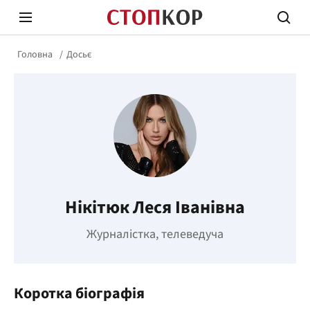
Головна
Досьє
Стоп Політичній Корупції
Чесні
Нікітюк Леся Іванівна
Політика
Здор
Журналістка, телеведуча
Коротка біографія