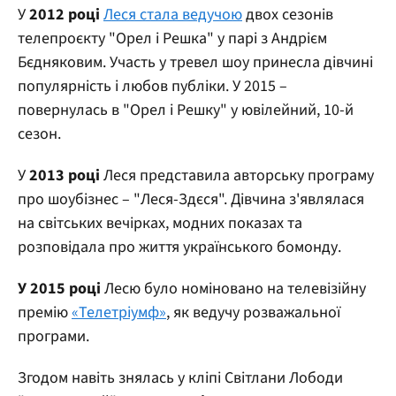
У
2012 році
Леся стала ведучою
двох сезонів
телепроєкту "Орел і Решка" у парі з Андрієм
Бєдняковим. Участь у тревел шоу принесла дівчині
популярність і любов публіки. У 2015 –
повернулась в "Орел і Решку" у ювілейний, 10-й
сезон.
У
2013 році
Леся представила авторську програму
про шоубізнес – "Леся-Здєся". Дівчина з'являлася
на світських вечірках, модних показах та
розповідала про життя українського бомонду.
У 2015 році
Лесю було номіновано на телевізійну
премію
«Телетріумф»
, як ведучу розважальної
програми.
Згодом навіть знялась у кліпі Світлани Лободи