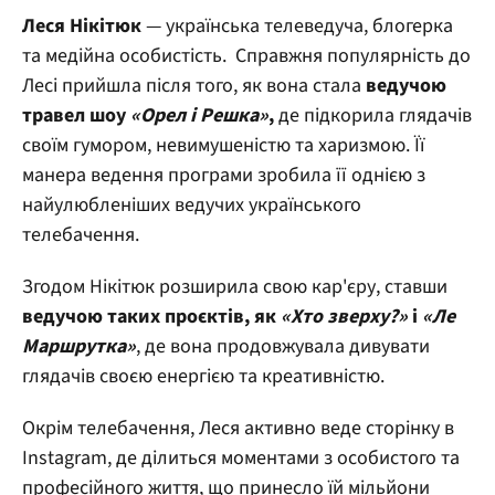
Леся Нікітюк
— українська телеведуча, блогерка
та медійна особистість. Справжня популярність до
Лесі прийшла після того, як вона стала
ведучою
травел шоу
«Орел і Решка»
,
де підкорила глядачів
своїм гумором, невимушеністю та харизмою. Її
манера ведення програми зробила її однією з
найулюбленіших ведучих українського
телебачення.
Згодом Нікітюк розширила свою кар'єру, ставши
ведучою таких проєктів, як
«Хто зверху?»
і
«Ле
Маршрутка»
, де вона продовжувала дивувати
глядачів своєю енергією та креативністю.
Окрім телебачення, Леся активно веде сторінку в
Instagram, де ділиться моментами з особистого та
професійного життя, що принесло їй мільйони