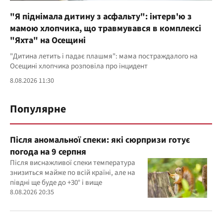
"Я піднімала дитину з асфальту": інтерв'ю з
мамою хлопчика, що травмувався в комплексі
"Яхта" на Осещині
"Дитина летить і падає плашмя": мама постраждалого на
Осещині хлопчика розповіла про інцидент
8.08.2026 11:30
Популярне
Після аномальної спеки: які сюрпризи готує
погода на 9 серпня
Після виснажливої спеки температура
знизиться майже по всій країні, але на
півдні ще буде до +30° і вище
8.08.2026 20:35