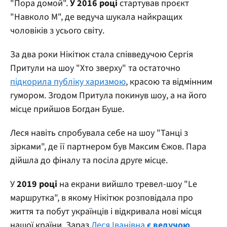
"Пора домой".
У 2016 році
стартував проєкт
"Навколо М", де ведуча шукала найкращих
чоловіків з усього світу.
За два роки Нікітюк стала співведучою Сергія
Притули на шоу "Хто зверху" та остаточно
підкорила публіку харизмою
, красою та відмінним
гумором. Згодом Притула покинув шоу, а на його
місце прийшов Богдан Буше.
Леся навіть спробувала себе на шоу "Танці з
зірками", де її партнером був Максим Єжов. Пара
дійшла до фіналу та посіла друге місце.
У
2019 році
на екрани вийшло тревел-шоу "Le
маршрутка", в якому Нікітюк розповідала про
життя та побут українців і відкривала нові місця
нашої країни. Зараз
Леся Іванівна
є ведучою