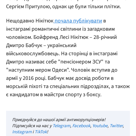
Сергієм Притулою, однак це були тільки плітки.
Нещодавно Нікітюк
почала публікувати
в
інстаграмі романтичні світлини із загадковим
чоловіком. Бойфренд Лесі Нікітюк – 28-річний
Дмитро Бабчук – український
військовослужбовець. На сторінці в інстаграмі
Дмитро називає себе "пенсіонером ЗСУ" та
"наступним мером Одеси". Чоловік вступив до
армії у 2016 році. Бабчук має досвід роботи в
морській піхоті та спеціальних підрозділах, а також
є кандидатом в майстри спорту з боксу.
Приєднуйся до нашої армії антикорупціонерів!
Підписуйся на нас у
Telegram
,
Facebook
,
Youtube
,
Twitter
,
Instagram
і
TikTok
!