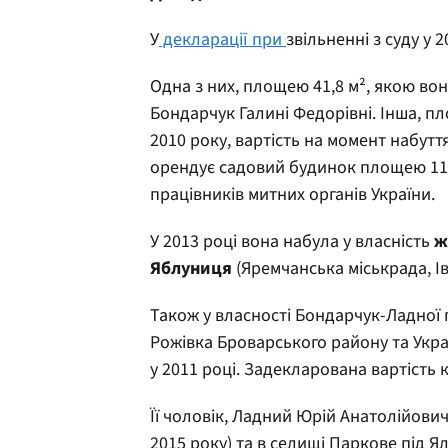
У
декларації при
звільненні з суду у 
Одна з них, площею 41,8 м², якою вон
Бондарчук Галині Федорівні. Інша, пло
2010 року, вартість на момент набуття
орендує садовий будинок площею 117
працівників митних органів України.
У 2013 році вона набула у власність
ж
Яблуниця
(Яремчанська міськрада, І
Також у власності Бондарчук-Ладної
Рожівка Броварського району та Украї
у 2011 році. Задекларована вартість 
Її чоловік, Ладний Юрій Анатолійович,
2015 року) та в селищі Паркове під Ял