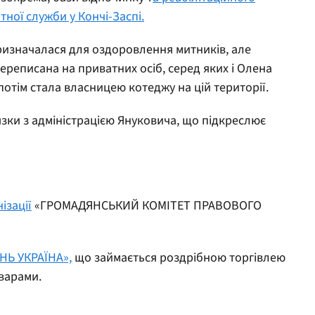
ної служби у Кончі-Заспі.
ризначалася для оздоровлення митників, але
 переписана на приватних осіб, серед яких і Олена
потім стала власницею котеджу на цій території.
язки з адміністрацією Януковича, що підкреслює
ізації
«ГРОМАДЯНСЬКИЙ КОМІТЕТ ПРАВОВОГО
НЬ УКРАЇНА»,
що займається роздрібною торгівлею
варами.