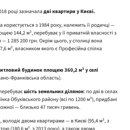
2018 році зазначала
дві квартири у Києві.
а користується з 1984 року, належить її родичці —
щею 144,2 м², перебуває у її приватній власності з
 — 1 285 200 грн. Окрім цього, у столиці вона
,6 м², власником якого є Професійна спілка
итловий будинок площею 360,2 м² у селі
вано-Франківська область).
 перебуває
шість земельних ділянок
: по дві в селах
нка Обухівського району (всі по 1200 м²), придбані
кожної — близько 47 тисяч гривень.
 володіє двома квартирами — в Києві (95,4 м², з
тою (180,6 м², з 2013 року), а також двома