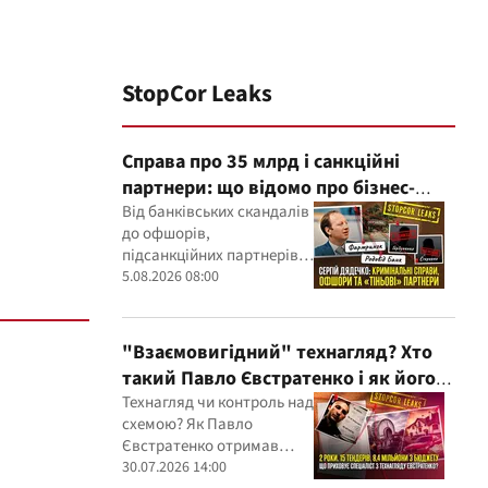
StopCor Leaks
Справа про 35 млрд і санкційні
партнери: що відомо про бізнес-
інтереси Сергія Дядечка від
Від банківських скандалів
до офшорів,
"Родовід Банку" до "ФАРМАСЕЛ"
підсанкційних партнерів і
кримінальних проваджень
5.08.2026 08:00
— бізнес-зв'язки Сергія
Дядечка й досі
простягаються через
"Взаємовигідний" технагляд? Хто
Україну та кілька
такий Павло Євстратенко і як його
іноземних юрисдикцій
ФОП отримав доступ до бюджетних
Технагляд чи контроль над
схемою? Як Павло
мільйонів?
Євстратенко отримав
мільйонні підряди
30.07.2026 14:00