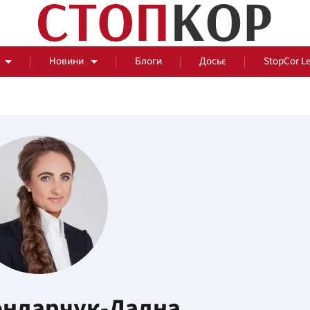
Новини
Блоги
Досьє
StopCor L
За парканом
Події
Сус
ондарчук-Ладна