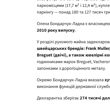
паркомісцями (17,7 м² і 12,4 м²), купл
паркінгу — понад 180 та 127 тисяч гр
Олена Бондарчук-Ладна є власницею
2010 року випуску
.
У розділі рухомого майна задекларов
швейцарських брендів: Frank Muller, Z
Breguet (двічі), а також ювелірні к
годинниками марок Breguet, Vacheron C
запонками з дорогоцінного металу.
Окремо Бондарчук-Ладна вказала
ху
виконання функцій державної службо
Декларантка зберігає
274 тисячі до