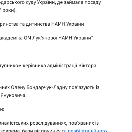
дарського суду України, де займала посаду
 роки).
еринства та дитинства НАМН України
м академіка ОМ Лук’янової НАМН України"
тупником керівника адміністрації Віктора
аннях Олену Бондарчук-Ладну пов’язують із
 Януковича.
и:
налістських розслідуваннях, пов’язаних із
окрема, бази відпочинку т
а реабілітаційного