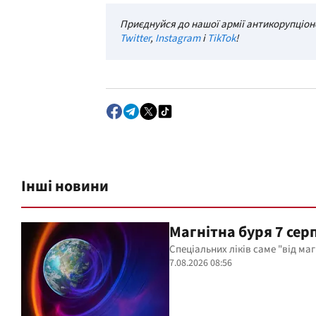
Приєднуйся до нашої армії антикорупціоне
Twitter
,
Instagram
і
TikTok
!
Інші новини
Магнітна буря 7 сер
Спеціальних ліків саме "від маг
7.08.2026 08:56