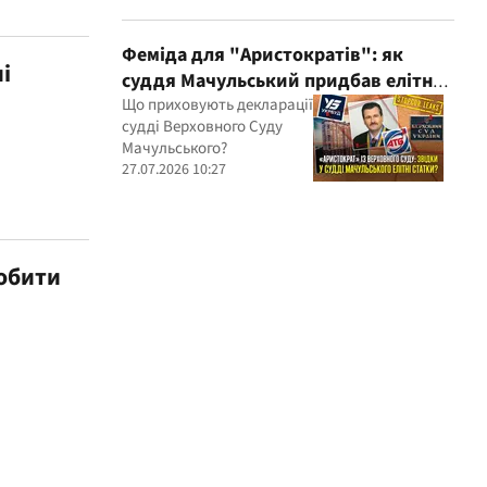
Феміда для "Аристократів": як
і
суддя Мачульський придбав елітне
житло після вердикту на користь
Що приховують декларації
судді Верховного Суду
забудовника?
Мачульського?
27.07.2026 10:27
робити