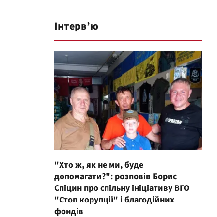
Інтерв’ю
"Хто ж, як не ми, буде
допомагати?": розповів Борис
Спіцин про спільну ініціативу ВГО
"Стоп корупції" і благодійних
фондів