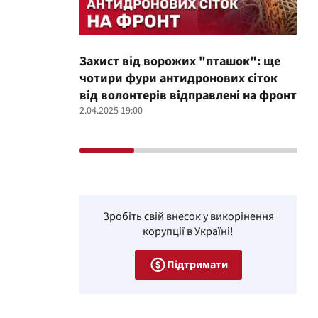
Захист від ворожих "пташок": ще
Про
чотири фури антидронових сіток
вол
від волонтерів відправлені на фронт
100
2.04.2025 19:00
12.02
Зробіть свій внесок у викорінення
корупції в Україні!
Підтримати