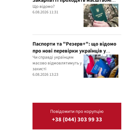
Закарпатті проходять масштабні
обшуки в ТЦК, – Глагола
Що відомо?
6.08.2026 11:31
Паспорти та "Резерв+": що відомо
про нові перевірки українців у
Румунії
Чи справді українцям
масово відмовлятимуть у
захисті
6.08.2026 13:23
Повідомити про корупцію
+38 (044) 303 99 33