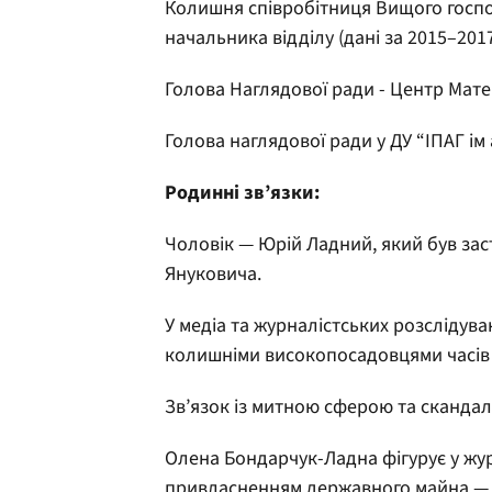
Колишня співробітниця Вищого госпо
начальника відділу (дані за 2015–2017
Голова Наглядової ради - Центр Мат
Голова наглядової ради у ДУ “ІПАГ і
Родинні зв’язки:
Чоловік — Юрій Ладний, який був зас
Януковича.
У медіа та журналістських розслідув
колишніми високопосадовцями часів
Зв’язок із митною сферою та скандал
Олена Бондарчук-Ладна фігурує у жур
привласненням державного майна — з