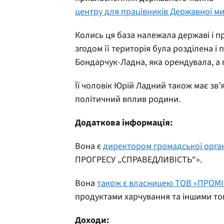
центру для працівників Державної мит
Колись ця база належала державі і п
згодом її територія була розділена і
Бондарчук-Ладна, яка орендувала, а 
Її чоловік Юрій Ладний також має зв’
політичний вплив родини.
Додаткова інформація:
Вона є
директором громадської орган
ПРОГРЕСУ „СПРАВЕДЛИВІСТЬ“».
Вона
також є власницею ТОВ «ПРОМІ
продуктами харчування та іншими то
Доходи: