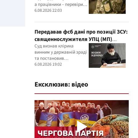
а працівники – перевірити
актуальність даних у
6.08.2026 22:03
військовому реєстрі
Передавав фсб дані про позиції ЗСУ:
священнослужителя УПЦ (МП)
засудили до 15 років
Суд визнав клірика
винним у державній зраді
та постановив
конфіскувати його майно
6.08.2026 19:02
Ексклюзив: відео