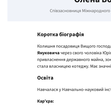
Співзасновниця Міжнародного 
Коротка біографія
Колишня посадовиця Вищого господа
Януковича
через свого чоловіка Юрі
привласнення державного майна, зокр
стала власницею котеджу. Має значні 
Освіта
Навчалася у Навчально-науковий інст
Кар'єра: