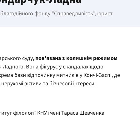
благодійного фонду “Справедливість”, юрист
рського суду,
пов'язана з колишнім режимом
я Ладного. Вона фігурує у скандалах щодо
ема бази відпочинку митників у Кончі-Заспі, де
нерухомі активи та бізнесові інтереси.
итут філології КНУ імені Тараса Шевченка