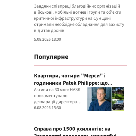
Завдяки співпраці благодійних організацій
військові, мобільні вогневі групи та об'єкти
критичної інфраструктури на Сумщині
отримали необхідне обладнання для захисту
від атак дронів.
5.08.2026 18:00
Популярне
Квартири, чотири "Мерси" і
годинники Patek Philippe: що
показала перевірка декларацій
Активи на 30 млн: НАЗК
прокоментувало
керівника дитячого кардіоцентру
декларації директора
Маньковського і що каже НАЗК?
кардіоцентру Георгія
6.08.2026 15:30
Маньковського
Справа про 1500 ухилянтів: на