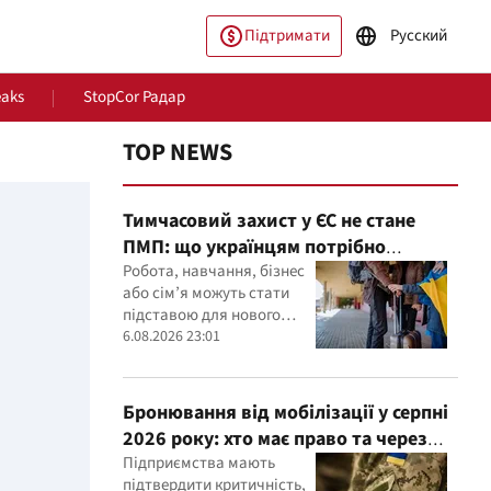
Підтримати
Русский
eaks
StopCor Радар
TOP NEWS
Тимчасовий захист у ЄС не стане
ПМП: що українцям потрібно
зробити до 2028 року
Робота, навчання, бізнес
або сім’я можуть стати
підставою для нового
статусу в ЄС
6.08.2026 23:01
пільство
Світ
Бронювання від мобілізації у серпні
2026 року: хто має право та через
що можуть відмовити
Підприємства мають
підтвердити критичність,