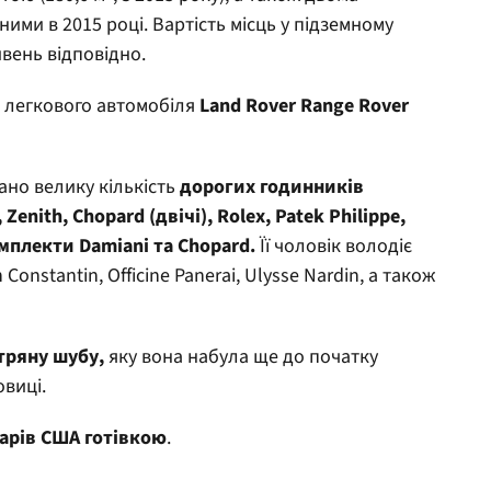
еними в 2015 році. Вартість місць у підземному
ивень відповідно.
 легкового автомобіля
Land Rover Range Rover
ано велику кількість
дорогих годинників
enith, Chopard (двічі), Rolex, Patek Philippe,
омплекти Damiani та Chopard.
Її чоловік володіє
onstantin, Officine Panerai, Ulysse Nardin, а також
тряну шубу,
яку вона набула ще до початку
виці.
ларів США готівкою
.