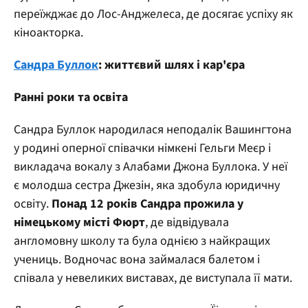
переїжджає до Лос-Анджелеса, де досягає успіху як
кіноакторка.
Сандра Буллок
: життєвий шлях і кар'єра
Ранні роки та освіта
Сандра Буллок народилася неподалік Вашингтона
у родині оперної співачки німкені Гельги Меєр і
викладача вокалу з Алабами Джона Буллока. У неї
є молодша сестра Джезін, яка здобула юридичну
освіту.
Понад 12 років Сандра прожила у
німецькому місті Фюрт
, де відвідувала
англомовну школу та була однією з найкращих
учениць. Водночас вона займалася балетом і
співала у невеликих виставах, де виступала її мати.