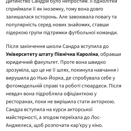
Дитинство Сандри було непростим. Її однолітки
сприймали її як іноземку, тому вона довго
залишалася осторонь. Але завоювала повагу та
популярність серед нових знайомих, ставши
лідеркою групи підтримки футбольної команди.
Після закінчення школи Сандра вступила до
Університету штату Північна Кароліна
, обравши
юридичний факультет. Проте вона швидко
зрозуміла, що це не її шлях, покинула навчання і
вирушила до Нью-Йорка, де спробувала себе у
фотомодельній справі та роботі стюардеси. Після
невдач вона підробляла офіціанткою у
ресторанах, поки не вирішила стати акторкою.
Сандра вступила на курси акторської
майстерності, а згодом переїхала до Лос-
Анджелеса, щоб розпочати кар'єру у кіно.