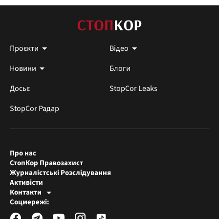
Проєкти
Відео
Новини
Блоги
Досьє
StopCor Leaks
StopCor Радар
Про нас
СтопКор Правозахист
Журналістські Розслідування
Активісти
Контакти
Редакція СтопКора
Соцмережі:
[email protected]
Журналісти-розслідувачі
[email protected]