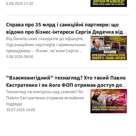
судові справи
6.08.2026 17:20
Справа про 35 млрд і санкційні партнери: що
відомо про бізнес-інтереси Сергія Дядечка від
"Родовід Банку" до "ФАРМАСЕЛ"
Від банківських скандалів до офшорів,
підсанкційних партнерів і кримінальних
проваджень — бізнес-зв'язки Сергія
Дядечка й досі простягаються через
5.08.2026 08:00
Україну та кілька іноземних юрисдикцій
"Взаємовигідний" технагляд? Хто такий Павло
Євстратенко і як його ФОП отримав доступ до
бюджетних мільйонів?
Технагляд чи контроль над схемою? Як
Павло Євстратенко отримав мільйонні
підряди
30.07.2026 14:00