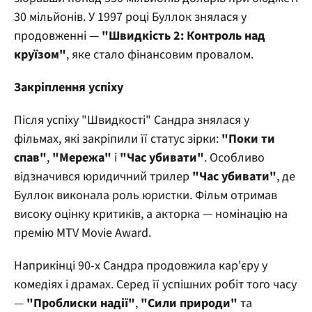
30 мільйонів. У 1997 році Буллок знялася у
продовженні —
"Швидкість 2: Контроль над
круїзом"
, яке стало фінансовим провалом.
Закріплення успіху
Після успіху "Швидкості" Сандра знялася у
фільмах, які закріпили її статус зірки:
"Поки ти
спав"
,
"Мережа"
і
"Час убивати"
. Особливо
відзначився юридичний трилер
"Час убивати"
, де
Буллок виконала роль юристки. Фільм отримав
високу оцінку критиків, а акторка — номінацію на
премію MTV Movie Award.
Наприкінці 90-х Сандра продовжила кар'єру у
комедіях і драмах. Серед її успішних робіт того часу
—
"Проблиски надії"
,
"Сили природи"
та