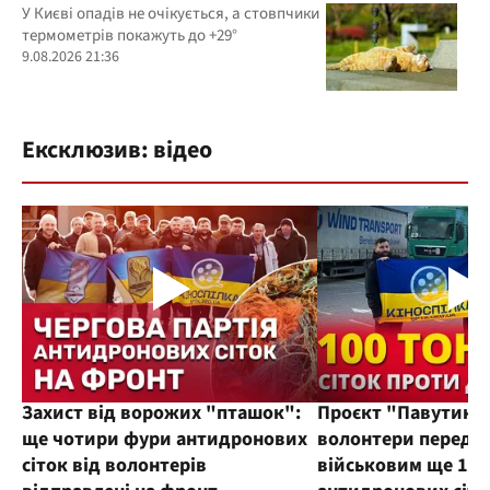
У Києві опадів не очікується, а стовпчики
термометрів покажуть до +29°
9.08.2026 21:36
Ексклюзив: відео
Захист від ворожих "пташок":
Проєкт "Павутиння
ще чотири фури антидронових
волонтери переда
сіток від волонтерів
військовим ще 100