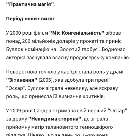
"Практична магія"
.
Період нових висот
У 2000 році фільм
"Міс Конгеніальність"
зібрав
понад 200 мільйонів доларів у прокаті та приніс
Буллок номінацію на "Золотий глобус". Водночас
акторка заснувала власну продюсерську компанію.
Поворотною точкою у кар'єрі стала роль у драмі
"Зіткнення"
(2005), яка здобула три премії
"Оскар". Буллок зіграла невелику, але яскраву
роль, що принесла їй визнання критиків.
У 2009 році Сандра отримала свій перший "Оскар"
за драму
"Невидима сторона"
, де зіграла
прийомну матір талановитого темношкірого
підлітка. Цікаво, що за день до цього вона