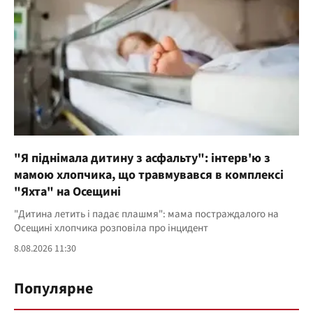
"Я піднімала дитину з асфальту": інтерв'ю з
мамою хлопчика, що травмувався в комплексі
"Яхта" на Осещині
"Дитина летить і падає плашмя": мама постраждалого на
Осещині хлопчика розповіла про інцидент
8.08.2026 11:30
Популярне