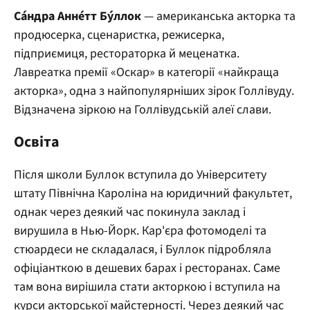
Са́ндра Анне́тт Бу́ллок
— американська акторка та
продюсерка, сценаристка, режисерка,
підприємиця, рестораторка й меценатка.
Лавреатка премії «Оскар» в категорії «найкраща
акторка», одна з найпопулярніших зірок Голлівуду.
Відзначена зіркою на Голлівудській алеї слави.
Освіта
Після школи Буллок вступила до Університету
штату Північна Кароліна на юридичний факультет,
однак через деякий час покинула заклад і
вирушила в Нью-Йорк. Кар'єра фотомоделі та
стюардеси не складалася, і Буллок підробляла
офіціанткою в дешевих барах і ресторанах. Саме
там вона вирішила стати акторкою і вступила на
курси акторської майстерності. Через деякий час