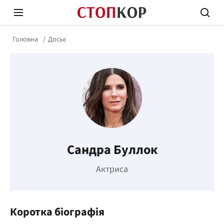
Головна
Досьє
Стоп Політичній Корупції
Чесні
Сандра Буллок
Політика
Здор
Актриса
Коротка біографія