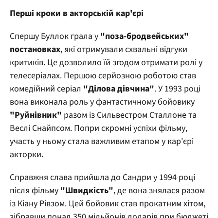
Перші кроки в акторській кар'єрі
Спершу Буллок грала у
"поза-бродвейських"
постановках
, які отримували схвальні відгуки
критиків. Це дозволило їй згодом отримати ролі у
телесеріалах. Першою серйозною роботою став
комедійний серіал
"Ділова дівчина"
. У 1993 році
вона виконала роль у фантастичному бойовику
"Руйнівник"
разом із Сильвестром Сталлоне та
Веслі Снайпсом. Попри скромні успіхи фільму,
участь у ньому стала важливим етапом у кар'єрі
акторки.
Справжня слава прийшла до Сандри у 1994 році
після фільму
"Швидкість"
, де вона знялася разом
із Кіану Рівзом. Цей бойовик став прокатним хітом,
зібравши понад 350 мільйонів доларів при бюджеті