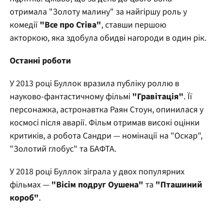
отримала "Золоту малину" за найгіршу роль у
комедії
"Все про Стіва"
, ставши першою
акторкою, яка здобула обидві нагороди в один рік.
Останні роботи
У 2013 році Буллок вразила публіку роллю в
науково-фантастичному фільмі
"Гравітація"
. Її
персонажка, астронавтка Раян Стоун, опинилася у
космосі після аварії. Фільм отримав високі оцінки
критиків, а робота Сандри — номінації на "Оскар",
"Золотий глобус" та БАФТА.
У 2018 році Буллок зіграла у двох популярних
фільмах —
"Вісім подруг Оушена"
та
"Пташиний
короб"
.