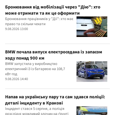
Бронювання від мобілізації через "Дію": хто
може отримати та як це оформити
Бронювання працівників у "Дії": хто має
право та скільки чекати
9.08.2026 13:00
BMW почала випуск електроседана із запасом
ходу понад 900 км
BMW запустила у виробництво
електричний i3 із батареєю на 108,7
кВт·год
9.08.2026 14:40
Напав на українську пару та сам здався поліції:
деталі інциденту в Кракові
Інцидент стався 5 серпня, а поліція
розслідує можливий злочин на ґрунті