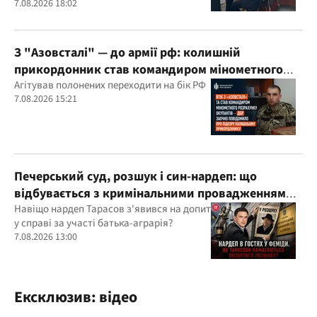
7.08.2026 18:02
З "Азовсталі" — до армії рф: колишній
прикордонник став командиром мінометного
розрахунку окупантів
Агітував полонених переходити на бік РФ
7.08.2026 15:21
Печерський суд, розшук і син-нардеп: що
відбувається з кримінальними провадженнями
за участі агробарона Тарасова?
Навіщо нардеп Тарасов з'явився на допит
у справі за участі батька-аграрія?
7.08.2026 13:00
Ексклюзив: відео