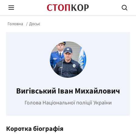
Головна
Досьє
Стоп Політичній Корупції
Чесні
Вигівський Іван Михайлович
Політика
Здор
Голова Національної поліції України
Коротка біографія