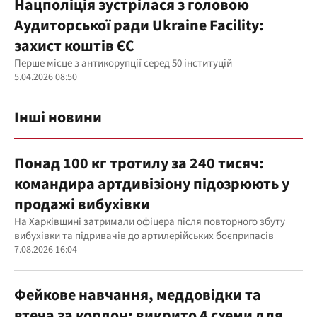
Нацполіція зустрілася з головою
Аудиторської ради Ukraine Facility:
захист коштів ЄС
Перше місце з антикорупції серед 50 інституцій
5.04.2026 08:50
Інші новини
Понад 100 кг тротилу за 240 тисяч:
командира артдивізіону підозрюють у
продажі вибухівки
На Харківщині затримали офіцера після повторного збуту
вибухівки та підривачів до артилерійських боєприпасів
7.08.2026 16:04
Фейкове навчання, меддовідки та
втеча за кордон: викрито 4 схеми для