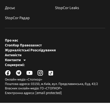
Досьє
StopCor Leaks
StopCor Радар
Про нас
СтопКор Правозахист
Журналістські Розслідування
Активісти
Контакти
Редакція СтопКора
Соцмережі:
[email protected]
Журналісти-розслідувачі
[email protected]
Онлайн-медіа «Стопкор»
Поштова адреса: 03150, м.Київ, вул. Предславинська, буд. 43/2
Власник онлайн-медіа: ГО «СТОПКОР»
[email protected]
Електронна адреса: