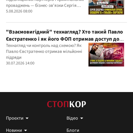
проваджень — бізнес-зв'язки Сергія
Дядечка й досі простягаються через
5.08.2026 08:00
Україну та кілька іноземних юрисдикцій
"Взаємовигідний" технагляд? Хто такий Павло
Євстратенко і як його ФОП отримав доступ до
бюджетних мільйонів?
Технагляд чи контроль над схемою? Як
Павло Євстратенко отримав мільйонні
підряди
30.07.2026 14:00
Проєкти
Відео
Новини
Блоги