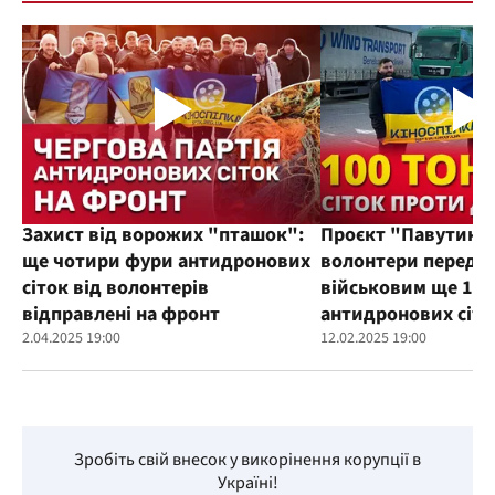
Захист від ворожих "пташок":
Проєкт "Павутиння
ще чотири фури антидронових
волонтери переда
сіток від волонтерів
військовим ще 100
відправлені на фронт
антидронових сіто
2.04.2025 19:00
12.02.2025 19:00
Зробіть свій внесок у викорінення корупції в
Україні!