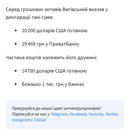
Серед грошових активів Вигівський вказав у
декларації такі суми:
10 200 доларів США готівкою
29 469 грн у ПриватБанку
Частина коштів належить його дружині:
14700 доларів США готівкою
близько 1 тис. грн у банках
Приєднуйся до нашої армії антикорупціонерів!
Підписуйся на нас у
Telegram
,
Facebook
,
Youtube
,
Twitter
,
Instagram
і
TikTok
!