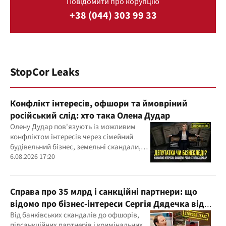
Повідомити про корупцію
+38 (044) 303 99 33
StopCor Leaks
Конфлікт інтересів, офшори та ймовріний
російський слід: хто така Олена Дудар
Олену Дудар пов'язують із можливим
конфліктом інтересів через сімейний
будівельний бізнес, земельні скандали,
судові справи
6.08.2026 17:20
Справа про 35 млрд і санкційні партнери: що
відомо про бізнес-інтереси Сергія Дядечка від
"Родовід Банку" до "ФАРМАСЕЛ"
Від банківських скандалів до офшорів,
підсанкційних партнерів і кримінальних