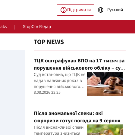
Підтримати
Русский
eaks
StopCor Радар
TOP NEWS
ТЦК оштрафував ВПО на 17 тисяч за
порушення військового обліку – суд
знайшов порушення у діях ТЦК
Суд встановив, що ТЦК не
надав належних доказів
порушення військового
обліку, а чоловіка не
8.08.2026 22:25
пільство
Світ
повідомили належним
чином про дату та місце
розгляду справи
Після аномальної спеки: які
сюрпризи готує погода на 9 серпня
Після виснажливої спеки
температура знизиться