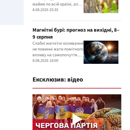
майже по всій країні, але
на півдні ще буде до +30° і
8.08.2026 20:35
вище
Магнітні бурі: прогноз на вихідні, 8–
9 серпня
Слабкі магнітні коливання
не повинні мати помітного
впливу на самопочуття
більшості людей
8.08.2026 18:00
Ексклюзив: відео