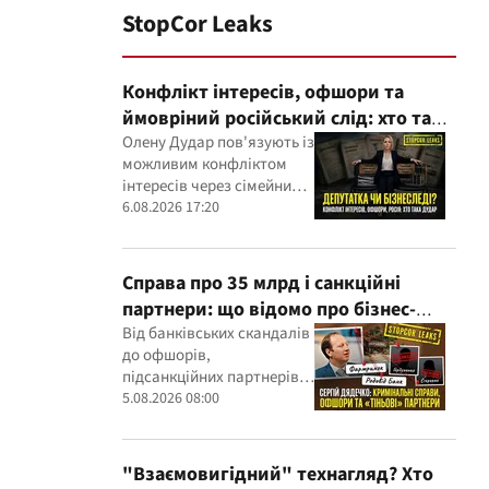
StopCor Leaks
Конфлікт інтересів, офшори та
ймовріний російський слід: хто така
Олена Дудар
Олену Дудар пов'язують із
можливим конфліктом
інтересів через сімейний
будівельний бізнес,
6.08.2026 17:20
земельні скандали, судові
справи
Справа про 35 млрд і санкційні
партнери: що відомо про бізнес-
інтереси Сергія Дядечка від
Від банківських скандалів
до офшорів,
"Родовід Банку" до "ФАРМАСЕЛ"
підсанкційних партнерів і
кримінальних проваджень
5.08.2026 08:00
— бізнес-зв'язки Сергія
Дядечка й досі
простягаються через
"Взаємовигідний" технагляд? Хто
Україну та кілька