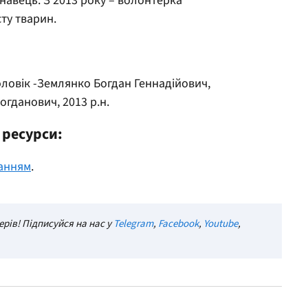
авець. З 2013 року – волонтерка
ту тварин.
оловік -Землянко Богдан Геннадійович,
огданович, 2013 р.н.
 ресурси:
анням
.
рів! Підписуйся на нас у
Telegram
,
Facebook
,
Youtube
,