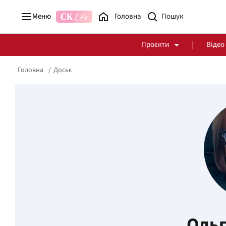
Меню
Головна
Проєкти
Відео
Головна
Досьє
Стоп Політичній Корупції
Чесні закупівлі
Політика
Здоров'я
Ольг