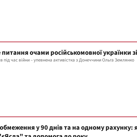
 питання очами російськомовної українки зі
в під час війни – упевнена активістка з Донеччини Ольга Землянко
 обмеження у 90 днів та на одному рахунку: 
єЯсла" та допомога до року