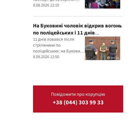
інакше можна втратити
8.08.2026 12:10
PESEL UKR
На Буковині чоловік відкрив вогонь
по поліцейських і 11 днів
переховувався: його затримали
11 днів ховався після
стрілянини по
поліцейських: на Буковині
затримали 54-річного
8.08.2026 12:50
чоловіка
Повідомити про корупцію
+38 (044) 303 99 33