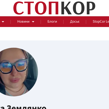
Новини
Блоги
Досьє
StopCor L
За парканом
Події
Сус
а Землянко