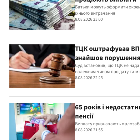
Батьки можуть оформити окрем
їхнього витрачання
8.08.2026 23:00
ТЦК оштрафував ВПО 
знайшов порушення 
Суд встановив, що ТЦК не нада
належним чином про дату та мі
8.08.2026 22:25
65 років і недостат
пенсії
Виплату призначають малозабез
8.08.2026 21:55