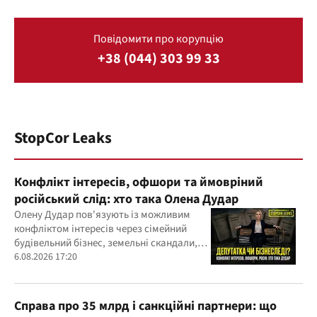
Повідомити про корупцію
+38 (044) 303 99 33
StopCor Leaks
Конфлікт інтересів, офшори та ймовріний
російський слід: хто така Олена Дудар
Олену Дудар пов'язують із можливим
конфліктом інтересів через сімейний
будівельний бізнес, земельні скандали,
судові справи
6.08.2026 17:20
Справа про 35 млрд і санкційні партнери: що