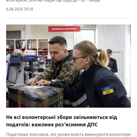
всій країні, але на півдні ще буде до +30° і вище
8.08.2026 20:35
Не всі волонтерські збори звільняються від
податків: важливе роз’яснення ДПС
Податкова пояснила, які умови мають виконувати волонтери