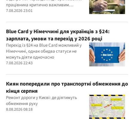
працівника критично важливим
підприємством
7.08.2026 23:01
Blue Card у Німеччині для українців з §24:
зарплата, умови та перехід у 2026 році
Перехід із §24 на Blue Card можливий у
Німеччині, однак обидва статуси не
можуть діяти одночасно
7.08.2026 22:43
Киян попередили про транспортні обмеження до
кінця серпня
Ремонт дороги у Києві: де діятимуть
обмеження руху
8.08.2026 08:18