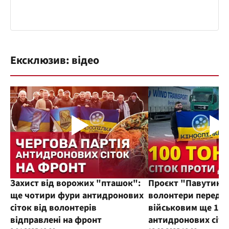
Ексклюзив: відео
Захист від ворожих "пташок":
Проєкт "Павутиння
ще чотири фури антидронових
волонтери переда
сіток від волонтерів
військовим ще 100
відправлені на фронт
антидронових сіто