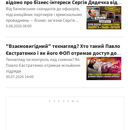
відомо про бізнес-інтереси Сергія Дядечка від
"Родовід Банку" до "ФАРМАСЕЛ"
Від банківських скандалів до офшорів,
підсанкційних партнерів і кримінальних
проваджень — бізнес-зв'язки Сергія
Дядечка й досі простягаються через
5.08.2026 08:00
Україну та кілька іноземних юрисдикцій
"Взаємовигідний" технагляд? Хто такий Павло
Євстратенко і як його ФОП отримав доступ до
бюджетних мільйонів?
Технагляд чи контроль над схемою? Як
Павло Євстратенко отримав мільйонні
підряди
30.07.2026 14:00