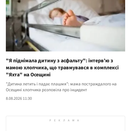
"Я піднімала дитину з асфальту": інтерв'ю з
мамою хлопчика, що травмувався в комплексі
"Яхта" на Осещині
"Дитина летить і падає плашмя": мама постраждалого на
Осещині хлопчика розповіла про інцидент
8.08.2026 11:30