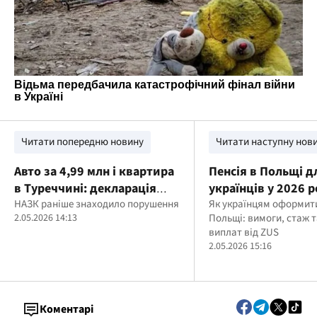
Читати попередню новину
Читати наступну нов
Авто за 4,99 млн і квартира
Пенсія в Польщі д
в Туреччині: декларація
українців у 2026 р
чиновника МВС
НАЗК раніше знаходило порушення
умови, стаж і як 
Як українцям оформити
2.05.2026 14:13
Польщі: вимоги, стаж т
виплати від ZUS
виплат від ZUS
2.05.2026 15:16
Коментарі