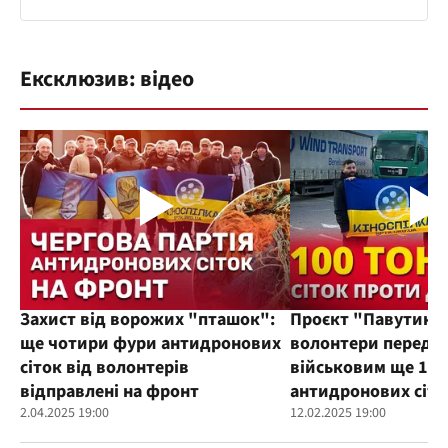
Ексклюзив: відео
Захист від ворожих "пташок":
Проєкт "Павутиння
ще чотири фури антидронових
волонтери переда
сіток від волонтерів
військовим ще 100
відправлені на фронт
антидронових сіто
2.04.2025 19:00
12.02.2025 19:00