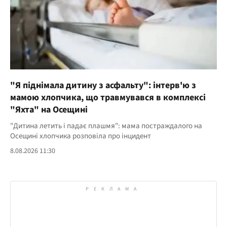
"Я піднімала дитину з асфальту": інтерв'ю з
мамою хлопчика, що травмувався в комплексі
"Яхта" на Осещині
"Дитина летить і падає плашмя": мама постраждалого на
Осещині хлопчика розповіла про інцидент
8.08.2026 11:30