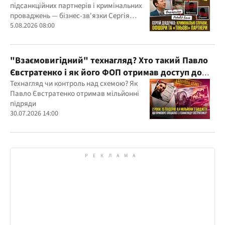
підсанкційних партнерів і кримінальних
проваджень — бізнес-зв'язки Сергія
Дядечка й досі простягаються через
5.08.2026 08:00
Україну та кілька іноземних юрисдикцій
"Взаємовигідний" технагляд? Хто такий Павло
Євстратенко і як його ФОП отримав доступ до
бюджетних мільйонів?
Технагляд чи контроль над схемою? Як
Павло Євстратенко отримав мільйонні
підряди
30.07.2026 14:00