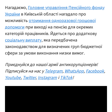
Нагадаємо,
Головне управління Пенсійного фонду
України
в Київській області нагадало про
можливість
отримання одноразової грошової
допомоги
при виході на пенсію для окремих
категорій працівників. Йдеться про додаткову
соціальну виплату
, яка передбачена
законодавством для визначених груп бюджетної
сфери за умови виконання низки вимог.
Приєднуйся до нашої армії антикорупціонерів!
Підписуйся на нас у
Telegram
,
WhatsApp
,
Facebook
,
Youtube
,
Twitter
,
Instagram
і
TikTok
!