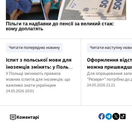
Читати попередню новину
Читати наступну нов
Іспит з польської мови для
Оформлення відст
іноземців змінять: у Польщі
можна пришвидш
підвищать вартість та
У Польщі змінюють правила
процес
Для опрацювання запи
мовних іспитів для іноземців: що
"Резерв+" потрібно до 
введуть нові правила
важливо знати українцям
24.05.2026 21:21
24.05.2026 20:01
Коментарі