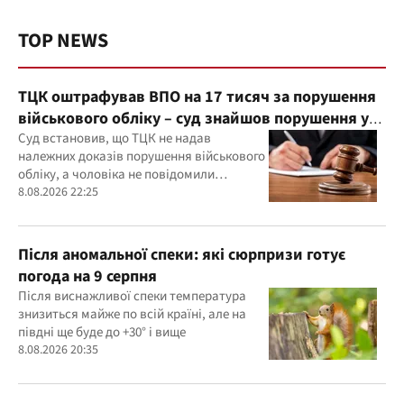
TOP NEWS
ТЦК оштрафував ВПО на 17 тисяч за порушення
військового обліку – суд знайшов порушення у
діях ТЦК
Суд встановив, що ТЦК не надав
належних доказів порушення військового
обліку, а чоловіка не повідомили
належним чином про дату та місце
8.08.2026 22:25
розгляду справи
Після аномальної спеки: які сюрпризи готує
погода на 9 серпня
Після виснажливої спеки температура
знизиться майже по всій країні, але на
півдні ще буде до +30° і вище
8.08.2026 20:35