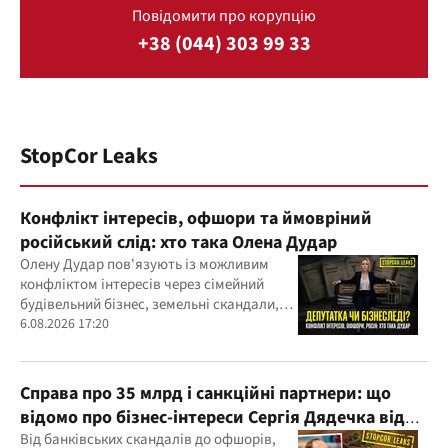
Повідомити про корупцію
+38 (044) 303 99 33
StopCor Leaks
Конфлікт інтересів, офшори та ймовріний
російський слід: хто така Олена Дудар
Олену Дудар пов'язують із можливим
конфліктом інтересів через сімейний
будівельний бізнес, земельні скандали,
судові справи
6.08.2026 17:20
Справа про 35 млрд і санкційні партнери: що
відомо про бізнес-інтереси Сергія Дядечка від
"Родовід Банку" до "ФАРМАСЕЛ"
Від банківських скандалів до офшорів,