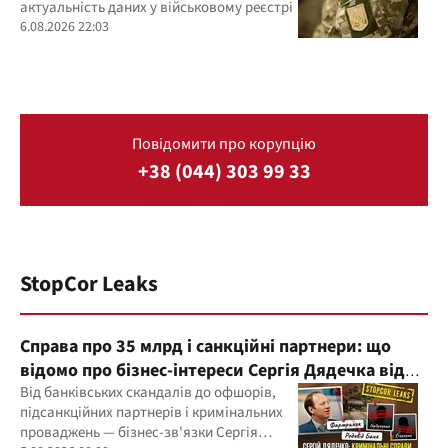
актуальність даних у військовому реєстрі
6.08.2026 22:03
Повідомити про корупцію
+38 (044) 303 99 33
StopCor Leaks
Справа про 35 млрд і санкційні партнери: що
відомо про бізнес-інтереси Сергія Дядечка від
"Родовід Банку" до "ФАРМАСЕЛ"
Від банківських скандалів до офшорів,
підсанкційних партнерів і кримінальних
проваджень — бізнес-зв'язки Сергія