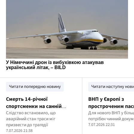
Читати попередню новину
Читати наступну нов
Смерть 14-річної
ВНП у Європі з
спортсменки на санній
простроченим пас
трасі: перед судом постане
Слідство встановило, що
що мають знати ук
Для нового ВНП у більш
аварійний стан траси міг
потрібен чинний докум
директор спортшколи
кордоном
призвести до трагедії
7.07.2026 22:31
7.07.2026 21:38