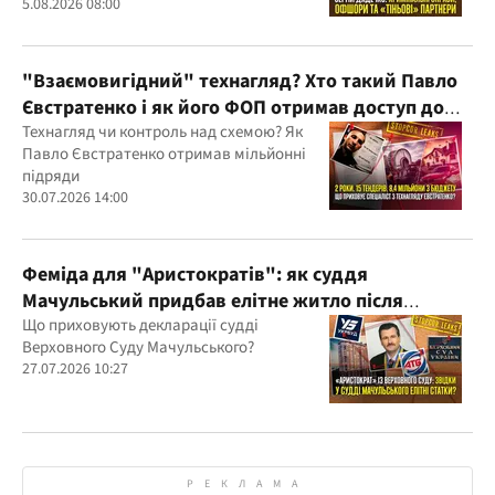
Дядечка й досі простягаються через
5.08.2026 08:00
Україну та кілька іноземних юрисдикцій
"Взаємовигідний" технагляд? Хто такий Павло
Євстратенко і як його ФОП отримав доступ до
бюджетних мільйонів?
Технагляд чи контроль над схемою? Як
Павло Євстратенко отримав мільйонні
підряди
30.07.2026 14:00
Феміда для "Аристократів": як суддя
Мачульський придбав елітне житло після
вердикту на користь забудовника?
Що приховують декларації судді
Верховного Суду Мачульського?
27.07.2026 10:27