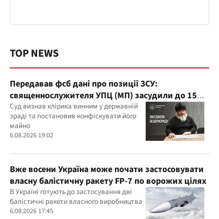
TOP NEWS
Передавав фсб дані про позиції ЗСУ:
священнослужителя УПЦ (МП) засудили до 15
років
Суд визнав клірика винним у державній
зраді та постановив конфіскувати його
майно
6.08.2026 19:02
Вже восени Україна може почати застосовувати
власну балістичну ракету FP-7 по ворожих цілях
В Україні готують до застосування дві
балістичні ракети власного виробництва
6.08.2026 17:45