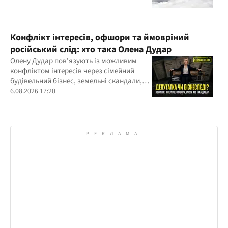
Конфлікт інтересів, офшори та ймовріний
російський слід: хто така Олена Дудар
Олену Дудар пов'язують із можливим
конфліктом інтересів через сімейний
будівельний бізнес, земельні скандали,
судові справи
6.08.2026 17:20