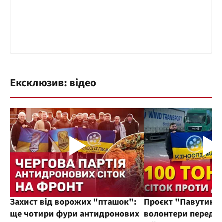
Ексклюзив: відео
Захист від ворожих "пташок":
Проєкт "Павутиння
ще чотири фури антидронових
волонтери переда