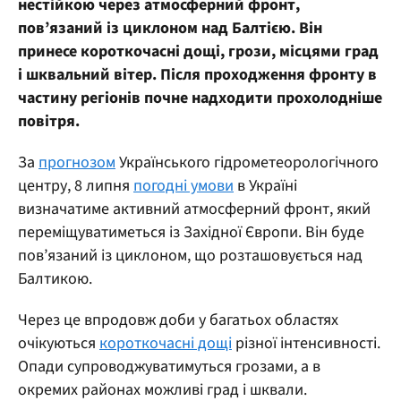
нестійкою через атмосферний фронт,
пов’язаний із циклоном над Балтією. Він
принесе короткочасні дощі, грози, місцями град
і шквальний вітер. Після проходження фронту в
частину регіонів почне надходити прохолодніше
повітря.
За
прогнозом
Українського гідрометеорологічного
центру, 8 липня
погодні умови
в Україні
визначатиме активний атмосферний фронт, який
переміщуватиметься із Західної Європи. Він буде
пов’язаний із циклоном, що розташовується над
Балтикою.
Через це впродовж доби у багатьох областях
очікуються
короткочасні дощі
різної інтенсивності.
Опади супроводжуватимуться грозами, а в
окремих районах можливі град і шквали.