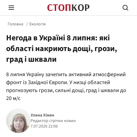
Головна
Екологія
Негода в Україні 8 липня: які
області накриють дощі, грози,
град і шквали
Стоп Політичній Корупції
Чесні
8 липня Україну зачепить активний атмосферний
фронт із Західної Європи. У низці областей
прогнозують грози, сильні дощі, град і шквали до
Політика
Здор
20 м/с
Уляна Хімяк
Редактор стрічки новин
7.07.2026 22:06