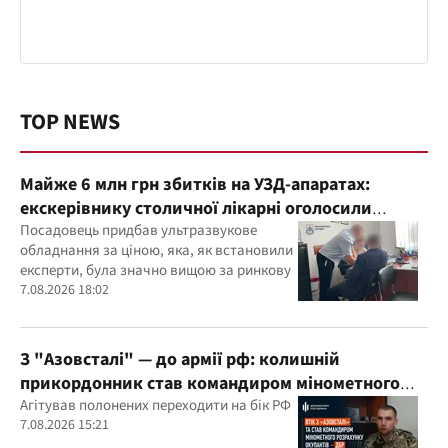
TOP NEWS
Майже 6 млн грн збитків на УЗД-апаратах:
екскерівнику столичної лікарні оголосили
підозру
Посадовець придбав ультразвукове
обладнання за ціною, яка, як встановили
експерти, була значно вищою за ринкову
7.08.2026 18:02
З "Азовсталі" — до армії рф: колишній
прикордонник став командиром мінометного
розрахунку окупантів
Агітував полонених переходити на бік РФ
7.08.2026 15:21