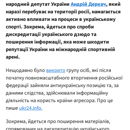
народний депутат України
Андрій Деркач
, який
наразі перебуває на території росії, намагається
активно впливати на процеси в українському
спорті. Зокрема, йдеться про спроби
дискредитації українського дзюдо та
поширення інформації, яка може шкодити
репутації України на міжнародній спортивній
арені.
Нещодавно було
викрито
групу осіб, які після
початку повномасштабного вторгнення російської
федерації зайняли антиукраїнську позицію та, за
даними слідства, здійснювали інформаційну
діяльність на користь країни-агресора. Про це
пише
ukr24.info.
Зокрема, йдеться про поширення матеріалів,
спрямованих на дискредитацію українського