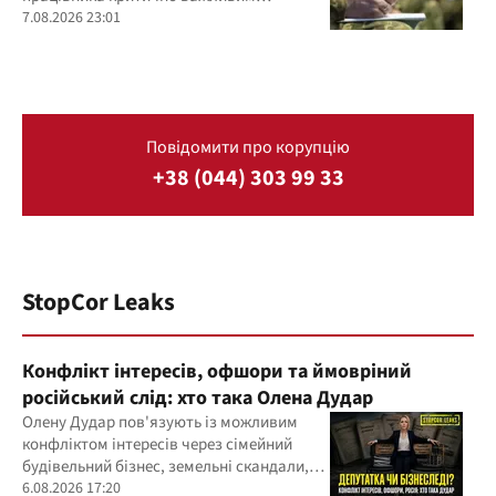
підприємством
7.08.2026 23:01
Повідомити про корупцію
+38 (044) 303 99 33
StopCor Leaks
Конфлікт інтересів, офшори та ймовріний
російський слід: хто така Олена Дудар
Олену Дудар пов'язують із можливим
конфліктом інтересів через сімейний
будівельний бізнес, земельні скандали,
судові справи
6.08.2026 17:20