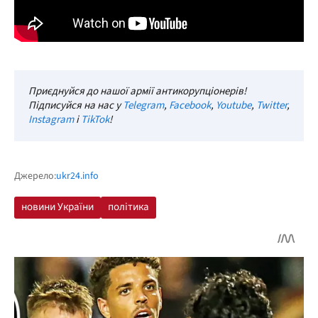
Приєднуйся до нашої армії антикорупціонерів!
Підписуйся на нас у
Telegram
,
Facebook
,
Youtube
,
Twitter
,
Instagram
і
TikTok
!
Джерело:
ukr24.info
новини України
політика