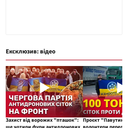
Ексклюзив: відео
Захист від ворожих "пташок":
Проєкт "Павутиння
ще чотири фури антидронових
волонтери переда