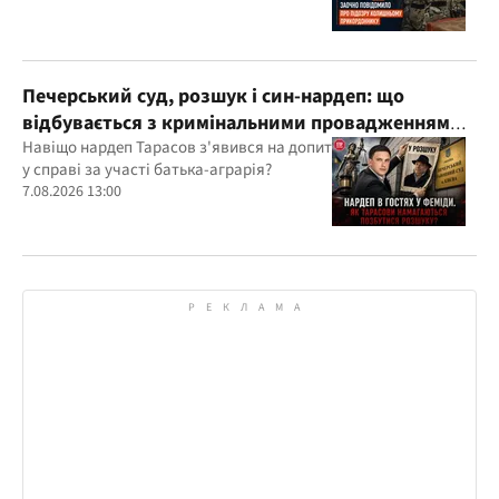
Печерський суд, розшук і син-нардеп: що
відбувається з кримінальними провадженнями
за участі агробарона Тарасова?
Навіщо нардеп Тарасов з'явився на допит
у справі за участі батька-аграрія?
7.08.2026 13:00