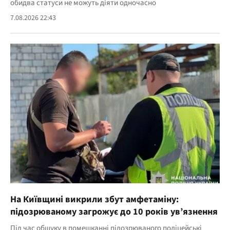
обидва статуси не можуть діяти одночасно
7.08.2026 22:43
На Київщині викрили збут амфетаміну:
підозрюваному загрожує до 10 років ув’язнення
Під час обшуку в помешканні підозрюваного поліцейські