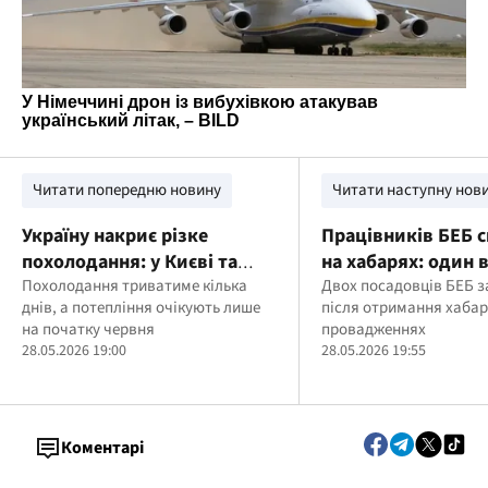
Читати попередню новину
Читати наступну нов
Україну накриє різке
Працівників БЕБ 
похолодання: у Києві та
на хабарях: один 
областях прогнозують
Похолодання триватиме кілька
$15 тисяч, інший 
Двох посадовців БЕБ 
днів, а потепління очікують лише
після отримання хабарі
грози, град та сильний
"винагороду" за л
на початку червня
провадженнях
вітер
28.05.2026 19:00
28.05.2026 19:55
Коментарі