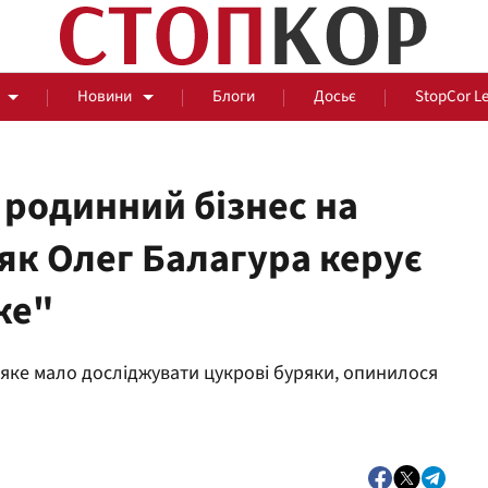
Новини
Блоги
Досьє
StopCor L
і родинний бізнес на
 як Олег Балагура керує
За парканом
ке"
Події
Сус
 яке мало досліджувати цукрові буряки, опинилося