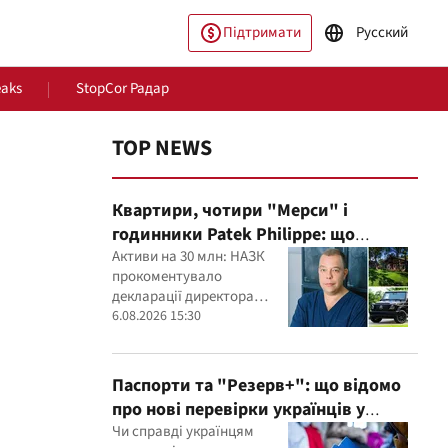
Підтримати
Русский
eaks
StopCor Радар
TOP NEWS
Квартири, чотири "Мерси" і
годинники Patek Philippe: що
показала перевірка декларацій
Активи на 30 млн: НАЗК
прокоментувало
керівника дитячого кардіоцентру
декларації директора
Маньковського і що каже НАЗК?
пільство
Світ
кардіоцентру Георгія
6.08.2026 15:30
Маньковського
Паспорти та "Резерв+": що відомо
про нові перевірки українців у
Румунії
Чи справді українцям