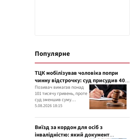
Популярне
ТЦК мобілізував чоловіка попри
чинну відстрочку: суд присудив 40
тисяч гривень компенсації
Позивач вимагав понад
101 тисячу гривень, проте
суд зменшив суму
компенсації, керуючись
5.08.2026 18:15
принципами розумності
та співмірності
Виїзд за кордон для осіб з
інвалідністю: який документ