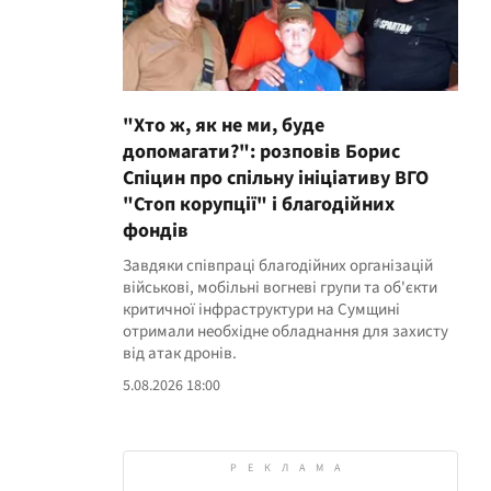
"Хто ж, як не ми, буде
допомагати?": розповів Борис
Спіцин про спільну ініціативу ВГО
"Стоп корупції" і благодійних
фондів
Завдяки співпраці благодійних організацій
військові, мобільні вогневі групи та об'єкти
критичної інфраструктури на Сумщині
отримали необхідне обладнання для захисту
від атак дронів.
5.08.2026 18:00