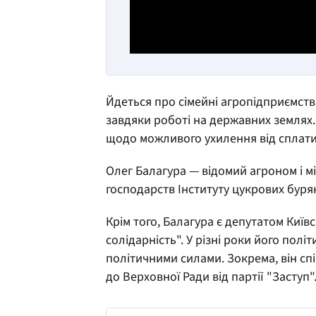
Йдеться про сімейні агропідприємств
завдяки роботі на державних землях.
щодо можливого ухилення від сплати
Олег Балагура — відомий агроном і м
господарств Інституту цукрових буря
Крім того, Балагура є депутатом Київ
солідарність". У різні роки його полі
політичними силами. Зокрема, він сп
до Верховної Ради від партії "Заступ"