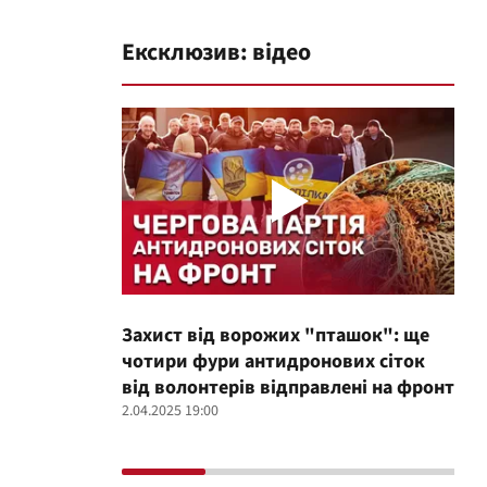
Ексклюзив: відео
Захист від ворожих "пташок": ще
Про
чотири фури антидронових сіток
вол
від волонтерів відправлені на фронт
100
2.04.2025 19:00
12.02