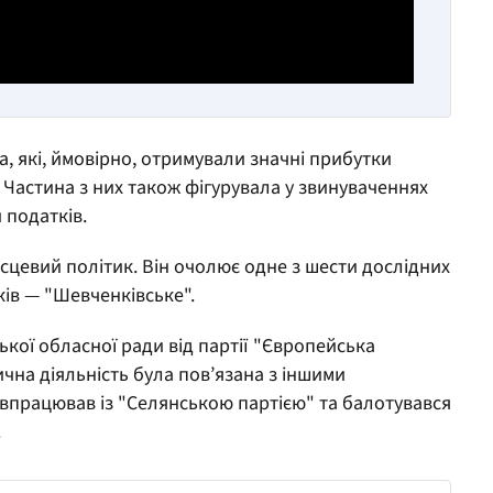
а, які, ймовірно, отримували значні прибутки
 Частина з них також фігурувала у звинуваченнях
 податків.
ісцевий політик. Він очолює одне з шести дослідних
ків — "Шевченківське".
ської обласної ради від партії "Європейська
тична діяльність була пов’язана з іншими
івпрацював із "Селянською партією" та балотувався
.