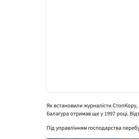
Як встановили журналісти СтопКору,
Балагура отримав ще у 1997 році. Ві
Під управлінням господарства перебу