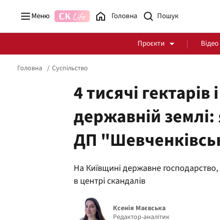
Меню
Головна
Проєкти
Відео
Головна
Суспільство
4 тисячі гектарів 
державній землі:
Стоп Політичній Корупції
Чесні закупівлі
ДП "Шевченківсь
Політика
Здоров'я
На Київщині державне господарство,
в центрі скандалів
Ксенія Маєвська
Редактор-аналітик