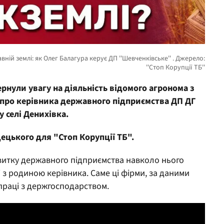
ернули увагу на діяльність відомого агронома з
 про керівника державного підприємства ДП ДГ
 селі Денихівка.
ецького для "Стоп Корупції ТБ".
звитку державного підприємства навколо нього
і з родиною керівника. Саме ці фірми, за даними
впраці з держгосподарством.