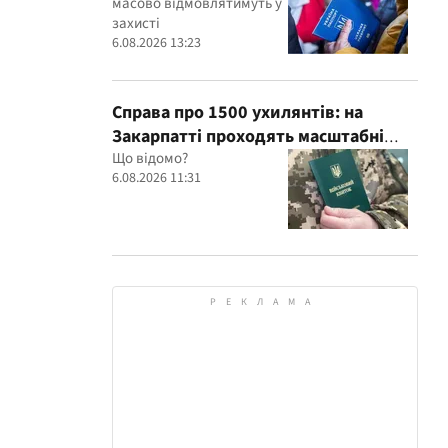
масово відмовлятимуть у
захисті
6.08.2026 13:23
Справа про 1500 ухилянтів: на
Закарпатті проходять масштабні
обшуки в ТЦК, – Глагола
Що відомо?
6.08.2026 11:31